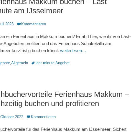
rienhaus Makkum buchen – Last
nute am IJsselmeer
ntlicht
Juli 2023
Kommentieren
an ein Ferienhaus in Makkum buchen? Erfahrt hier, wie ihr von Last-
e-Angeboten profitiert und das Ferienhaus Schakelvilla am
lmeer kurzfristig buchen könnt.
weiterlesen…
rien
Schlagworte
ebote
,
Allgemein
last minute Angebot
ühbuchervorteile Ferienhaus Makkum –
hzeitig buchen und profitieren
ntlicht
 Oktober 2022
Kommentieren
uchervorteile für das Ferienhaus Makkum am IJsselmeer: Sichert