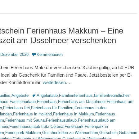
tschein Ferienhaus Makkum – Eine
szeit am IJsselmeer verschenken
ntlicht
 Dezember 2020
Kommentieren
hein Ferienhaus Makkum verschenken: 3 Jahre gültig, ab 50 EUR
 Ideal als Geschenk für Familien und Paare. Jetzt bestellen per E-
oder Kontaktformular.
weiterlesen…
rien
Schlagworte
uelles
,
Angebote
Angelurlaub
,
Familienferienhaus
,
familienfreundliches
nhaus
,
Familienurlaub
,
Ferienhaus
,
Ferienhaus am IJsselmeer
,
Ferienhaus am
r
,
Ferienhaus frei
,
Ferienhaus für Familien
,
Ferienhaus in den
rlanden
,
Ferienhaus in Holland
,
Ferienhaus in Makkum
,
Ferienhaus
um
,
Ferienhaus mit Sauna
,
Ferienhausurlaub
,
Ferienhausurlaub am
lmeer
,
Ferienhausurlaub trotz Corona
,
Ferienpark
,
Ferienpark in
um
,
Ferienpark Makkum
,
Geschenkidee zu Weihnachten
,
Gutschein
,
Gutschein
henken
,
Gutschein zu Weihnachten
,
Gutschein zu Weihnachten