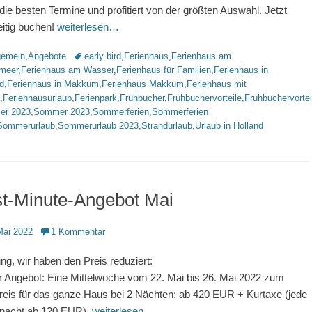
die besten Termine und profitiert von der größten Auswahl. Jetzt
eitig buchen!
weiterlesen…
rien
Schlagworte
gemein
,
Angebote
early bird
,
Ferienhaus
,
Ferienhaus am
lmeer
,
Ferienhaus am Wasser
,
Ferienhaus für Familien
,
Ferienhaus in
d
,
Ferienhaus in Makkum
,
Ferienhaus Makkum
,
Ferienhaus mit
,
Ferienhausurlaub
,
Ferienpark
,
Frühbucher
,
Frühbuchervorteile
,
Frühbuchervortei
r 2023
,
Sommer 2023
,
Sommerferien
,
Sommerferien
Sommerurlaub
,
Sommerurlaub 2023
,
Strandurlaub
,
Urlaub in Holland
st-Minute-Angebot Mai
ntlicht
Mai 2022
1 Kommentar
ng, wir haben den Preis reduziert:
 Angebot: Eine Mittelwoche vom 22. Mai bis 26. Mai 2022 zum
reis für das ganze Haus bei 2 Nächten: ab 420 EUR + Kurtaxe (jede
nacht ab 120 EUR).
weiterlesen…