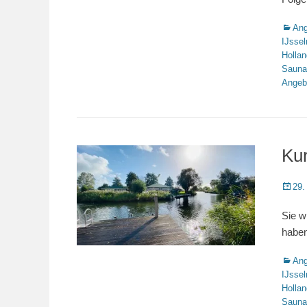
Katego
Ang
IJsse
Hollan
Sauna
Angeb
Kur
Veröffe
29.
am
Sie w
haben
Katego
Ang
IJsse
Hollan
Sauna