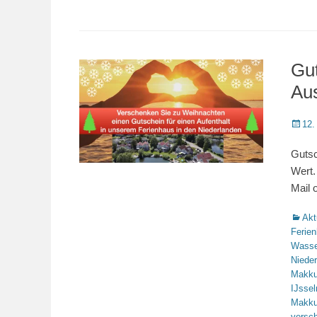
Gu
Au
Veröffe
12.
am
Gutsc
Wert.
Mail 
Katego
Akt
Ferie
Wasse
Niede
Makk
IJsse
Makk
versc