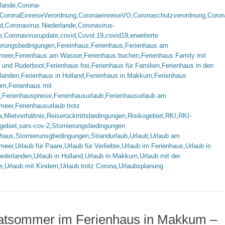
rlande
,
Corona-
CoronaEinreiseVerordnung
,
CoronaeinreiseVO
,
Coronaschutzverordnung
,
Coron
d
,
Coronavirus Niederlande
,
Coronavirus-
e
,
Coronavirusupdate
,
covid
,
Covid 19
,
covid19
,
erweiterte
ierungsbedingungen
,
Fereinhaus
,
Ferienhaus
,
Ferienhaus am
lmeer
,
Ferienhaus am Wasser
,
Ferienhaus buchen
,
Ferienhaus Family mit
 und Ruderboot
,
Ferienhaus frei
,
Ferienhaus für Familien
,
Ferienhaus in den
rlanden
,
Ferienhaus in Holland
,
Ferienhaus in Makkum
,
Ferienhaus
um
,
Ferienhaus mit
,
Ferienhauspreise
,
Ferienhausurlaub
,
Ferienhausurlaub am
lmeer
,
Ferienhausurlaub trotz
a
,
Mietverhältnis
,
Reiserücktrittsbedingungen
,
Risikogebiet
,
RKI
,
RKI-
gebiet
,
sars-cov-2
,
Stornierungsbedingungen
nhaus
,
Stornierunsgbedingungen
,
Strandurlaub
,
Urlaub
,
Urlaub am
lmeer
,
Urlaub für Paare
,
Urlaub für Verliebte
,
Urlaub im Ferienhaus
,
Urlaub in
iederlanden
,
Urlaub in Holland
,
Urlaub in Makkum
,
Urlaub mit der
e
,
Urlaub mit Kindern
,
Urlaub trotz Corona
,
Urlaubsplanung
atsommer im Ferienhaus in Makkum –