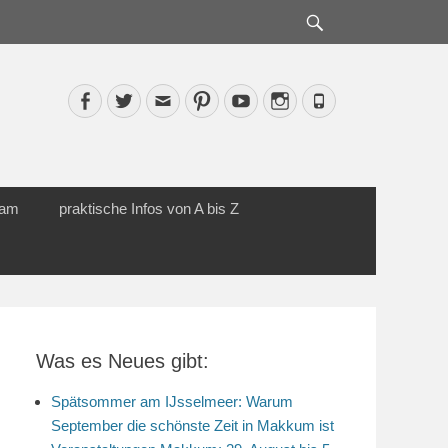
Suche
Facebook
Twitter
Email
Pinterest
YouTube
Instagram
Phone
cam
praktische Infos von A bis Z
Was es Neues gibt:
Spätsommer am IJsselmeer: Warum
September die schönste Zeit in Makkum ist