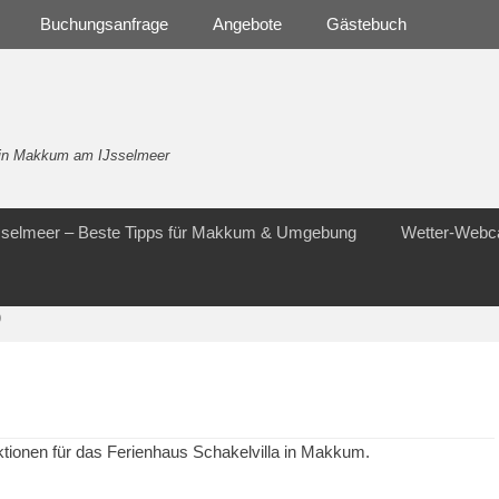
Buchungsanfrage
Angebote
Gästebuch
- in Makkum am IJsselmeer
Jsselmeer – Beste Tipps für Makkum & Umgebung
Wetter-Web
)
tionen für das Ferienhaus Schakelvilla in Makkum.