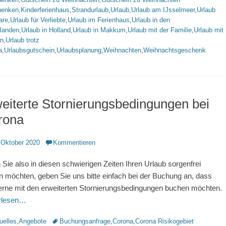
henken
,
Kinderferienhaus
,
Strandurlaub
,
Urlaub
,
Urlaub am IJsselmeer
,
Urlaub
are
,
Urlaub für Verliebte
,
Urlaub im Ferienhaus
,
Urlaub in den
rlanden
,
Urlaub in Holland
,
Urlaub in Makkum
,
Urlaub mit der Familie
,
Urlaub mit
rn
,
Urlaub trotz
a
,
Urlaubsgutschein
,
Urlaubsplanung
,
Weihnachten
,
Weihnachtsgeschenk
eiterte Stornierungsbedingungen bei
rona
ntlicht
 Oktober 2020
Kommentieren
Sie also in diesen schwierigen Zeiten Ihren Urlaub sorgenfrei
n möchten, geben Sie uns bitte einfach bei der Buchung an, dass
erne mit den erweiterten Stornierungsbedingungen buchen möchten.
erlesen…
rien
Schlagworte
uelles
,
Angebote
Buchungsanfrage
,
Corona
,
Corona Risikogebiet