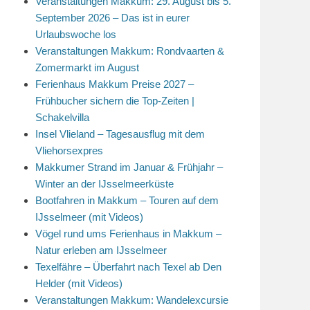
Veranstaltungen Makkum: 29. August bis 5.
September 2026 – Das ist in eurer
Urlaubswoche los
Veranstaltungen Makkum: Rondvaarten &
Zomermarkt im August
Ferienhaus Makkum Preise 2027 –
Frühbucher sichern die Top-Zeiten |
Schakelvilla
Insel Vlieland – Tagesausflug mit dem
Vliehorsexpres
Makkumer Strand im Januar & Frühjahr –
Winter an der IJsselmeerküste
Bootfahren in Makkum – Touren auf dem
IJsselmeer (mit Videos)
Vögel rund ums Ferienhaus in Makkum –
Natur erleben am IJsselmeer
Texelfähre – Überfahrt nach Texel ab Den
Helder (mit Videos)
Veranstaltungen Makkum: Wandelexcursie