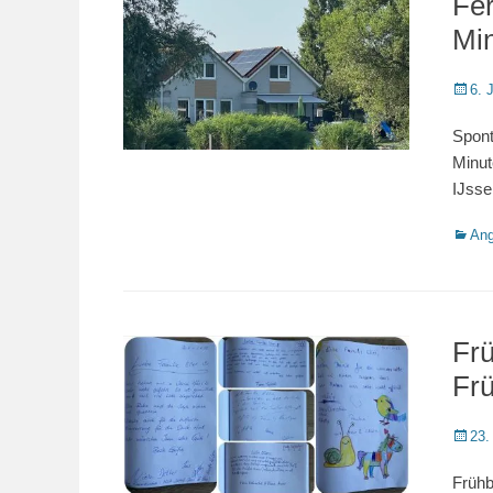
Fe
Mi
Veröffe
6. 
am
Spont
Minut
IJsse
Katego
Ang
Fr
Frü
Veröffe
23.
am
Frühb