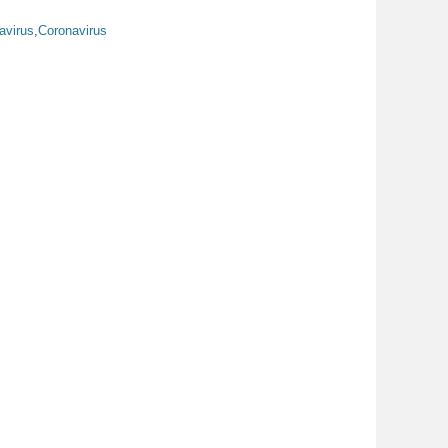
avirus
,
Coronavirus