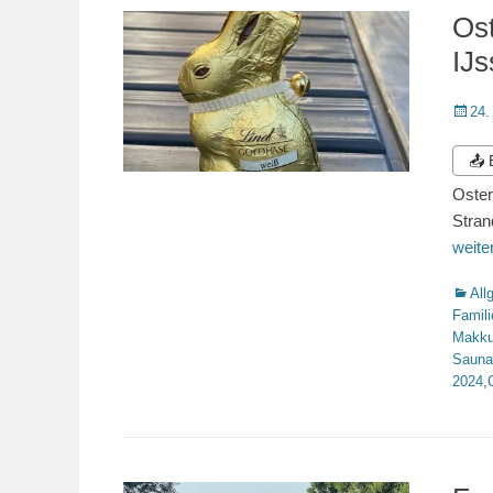
Os
IJ
Veröffe
24.
am
📤
Oster
Stran
weit
Katego
All
Famili
Makk
Sauna
2024
,