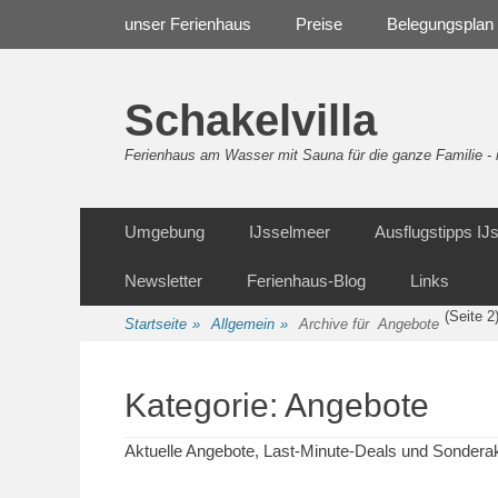
Weiter
Navigation
unser Ferienhaus
Preise
Belegungsplan
zum
Inhalt
Schakelvilla
Ferienhaus am Wasser mit Sauna für die ganze Familie 
Weiter
Sekundäre Navigation
Umgebung
IJsselmeer
Ausflugstipps I
zum
Inhalt
Newsletter
Ferienhaus-Blog
Links
(Seite 2
Startseite
»
Allgemein
»
Archive für
Angebote
Kategorie:
Angebote
Aktuelle Angebote, Last-Minute-Deals und Sonderak