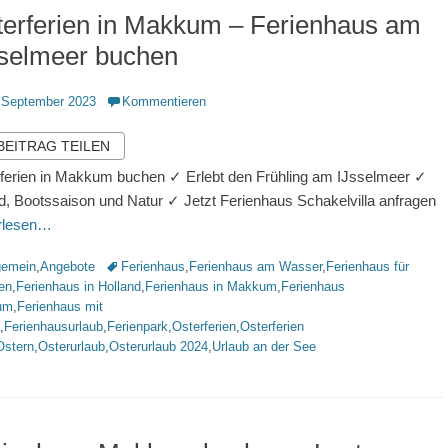
terferien in Makkum – Ferienhaus am
sselmeer buchen
ntlicht
 September 2023
Kommentieren
 BEITRAG TEILEN
ferien in Makkum buchen ✓ Erlebt den Frühling am IJsselmeer ✓
d, Bootssaison und Natur ✓ Jetzt Ferienhaus Schakelvilla anfragen
erlesen…
rien
Schlagworte
gemein
,
Angebote
Ferienhaus
,
Ferienhaus am Wasser
,
Ferienhaus für
en
,
Ferienhaus in Holland
,
Ferienhaus in Makkum
,
Ferienhaus
um
,
Ferienhaus mit
,
Ferienhausurlaub
,
Ferienpark
,
Osterferien
,
Osterferien
Ostern
,
Osterurlaub
,
Osterurlaub 2024
,
Urlaub an der See