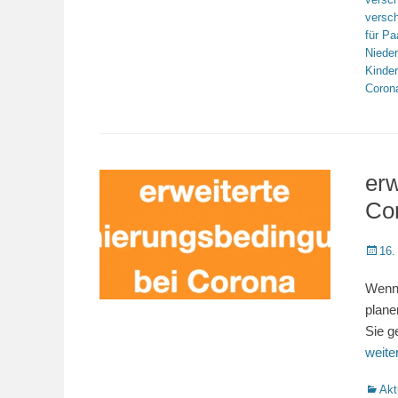
versc
für Pa
Niede
Kinde
Coron
erw
Co
Veröffe
16.
am
Wenn 
plane
Sie g
weit
Katego
Akt