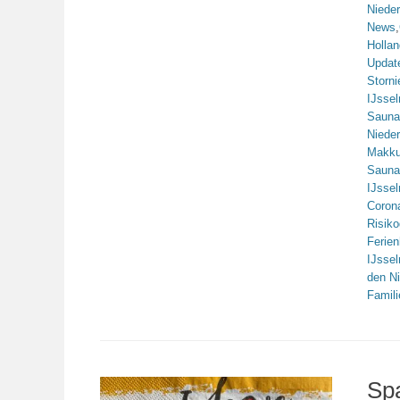
Niede
News
,
Hollan
Updat
Storn
IJsse
Sauna
Niede
Makk
Sauna
IJsse
Coron
Risiko
Ferie
IJsse
den N
Famili
Sp