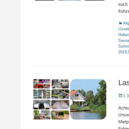
euch 
frühz
Katego
All
IJsse
Hollan
Sauna
Somme
2023
,
La
Veröffe
1. 
am
Achtu
Unser
Mietp
Folge