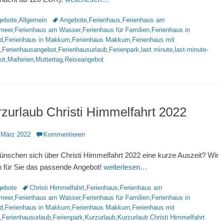
rien
Schlagworte
ebote
,
Allgemein
Angebote
,
Ferienhaus
,
Ferienhaus am
lmeer
,
Ferienhaus am Wasser
,
Ferienhaus für Familien
,
Ferienhaus in
d
,
Ferienhaus in Makkum
,
Ferienhaus Makkum
,
Ferienhaus mit
,
Ferienhausangebot
,
Ferienhausurlaub
,
Ferienpark
,
last minute
,
last-minute-
ot
,
Maiferien
,
Muttertag
,
Reiseangebot
zurlaub Christi Himmelfahrt 2022
ntlicht
 März 2022
Kommentieren
ünschen sich über Christi Himmelfahrt 2022 eine kurze Auszeit? Wir
 für Sie das passende Angebot!
weiterlesen…
rien
Schlagworte
ebote
Christi Himmelfahrt
,
Ferienhaus
,
Ferienhaus am
lmeer
,
Ferienhaus am Wasser
,
Ferienhaus für Familien
,
Ferienhaus in
d
,
Ferienhaus in Makkum
,
Ferienhaus Makkum
,
Ferienhaus mit
,
Ferienhausurlaub
,
Ferienpark
,
Kurzurlaub
,
Kurzurlaub Christi Himmelfahrt