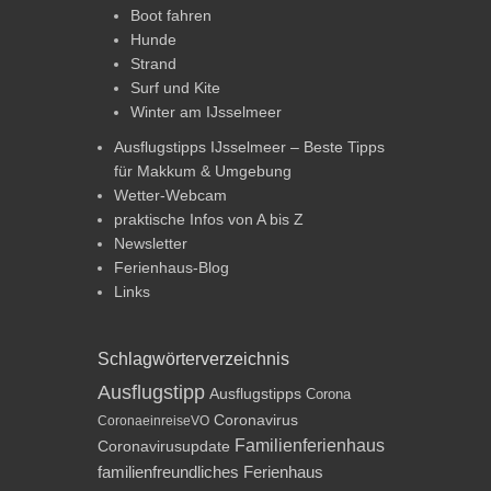
Boot fahren
Hunde
Strand
Surf und Kite
Winter am IJsselmeer
Ausflugstipps IJsselmeer – Beste Tipps
für Makkum & Umgebung
Wetter-Webcam
praktische Infos von A bis Z
Newsletter
Ferienhaus-Blog
Links
Schlagwörterverzeichnis
Ausflugstipp
Ausflugstipps
Corona
Coronavirus
CoronaeinreiseVO
Familienferienhaus
Coronavirusupdate
familienfreundliches Ferienhaus