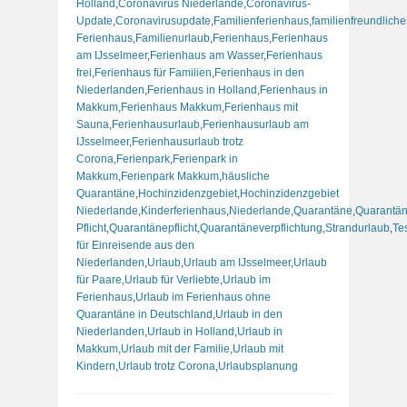
Holland
,
Coronavirus Niederlande
,
Coronavirus-
Update
,
Coronavirusupdate
,
Familienferienhaus
,
familienfreundliche
Ferienhaus
,
Familienurlaub
,
Ferienhaus
,
Ferienhaus
am IJsselmeer
,
Ferienhaus am Wasser
,
Ferienhaus
frei
,
Ferienhaus für Familien
,
Ferienhaus in den
Niederlanden
,
Ferienhaus in Holland
,
Ferienhaus in
Makkum
,
Ferienhaus Makkum
,
Ferienhaus mit
Sauna
,
Ferienhausurlaub
,
Ferienhausurlaub am
IJsselmeer
,
Ferienhausurlaub trotz
Corona
,
Ferienpark
,
Ferienpark in
Makkum
,
Ferienpark Makkum
,
häusliche
Quarantäne
,
Hochinzidenzgebiet
,
Hochinzidenzgebiet
Niederlande
,
Kinderferienhaus
,
Niederlande
,
Quarantäne
,
Quarantän
Pflicht
,
Quarantänepflicht
,
Quarantäneverpflichtung
,
Strandurlaub
,
Tes
für Einreisende aus den
Niederlanden
,
Urlaub
,
Urlaub am IJsselmeer
,
Urlaub
für Paare
,
Urlaub für Verliebte
,
Urlaub im
Ferienhaus
,
Urlaub im Ferienhaus ohne
Quarantäne in Deutschland
,
Urlaub in den
Niederlanden
,
Urlaub in Holland
,
Urlaub in
Makkum
,
Urlaub mit der Familie
,
Urlaub mit
Kindern
,
Urlaub trotz Corona
,
Urlaubsplanung