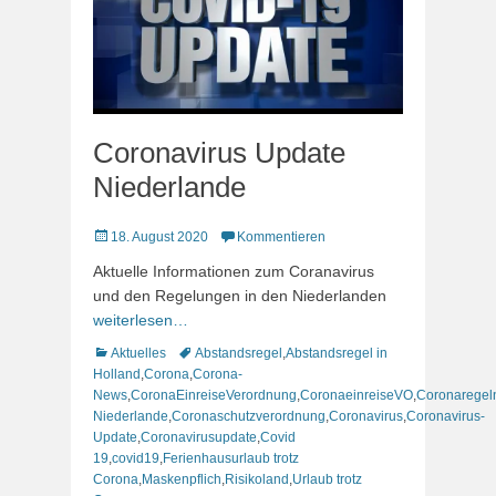
Coronavirus Update
Niederlande
Veröffentlicht
18. August 2020
Kommentieren
am
Aktuelle Informationen zum Coranavirus
und den Regelungen in den Niederlanden
weiterlesen…
Kategorien
Schlagworte
Aktuelles
Abstandsregel
,
Abstandsregel in
Holland
,
Corona
,
Corona-
News
,
CoronaEinreiseVerordnung
,
CoronaeinreiseVO
,
Coronaregel
Niederlande
,
Coronaschutzverordnung
,
Coronavirus
,
Coronavirus-
Update
,
Coronavirusupdate
,
Covid
19
,
covid19
,
Ferienhausurlaub trotz
Corona
,
Maskenpflich
,
Risikoland
,
Urlaub trotz