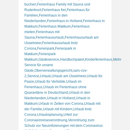
buchen
,
Ferienhaus Family mit Sauna und
Ruderboot
,
Ferienhaus frei
,
Ferienhaus für
Familien
,
Ferienhaus in den
Niederlanden
,
Ferienhaus in Holland
,
Ferienhaus in
Makkum
,
Ferienhaus Makkum
,
Ferienhaus
mieten
,
Ferienhaus mit
Sauna
,
Ferienhausurlaub
,
Ferienhausurlaub am
IJsselmeer
,
Ferienhausurlaub trotz
Corona
,
Ferienpark
,
Ferienpark in
Makkum
,
Ferienpark
Makkum
,
Gästeservice
,
Handtuchpaket
,
Kinderferienhaus
,
Mehr
Service für unsere
Gäste
,
Oberverwaltungsgericht
,
sars-cov-
2
,
Service
,
Urlaub
,
Urlaub am IJsselmeer
,
Urlaub für
Paare
,
Urlaub für Verliebte
,
Urlaub im
Ferienhaus
,
Urlaub im Ferienhaus ohne
Quarantäne in Deutschland
,
Urlaub in den
Niederlanden
,
Urlaub in Holland
,
Urlaub in
Makkum
,
Urlaub in Zeiten von Corona
,
Urlaub mit
der Familie
,
Urlaub mit Kindern
,
Urlaub trotz
Corona
,
Urlaubsplanung
,
Urteil zur
Coronaeinreiseverordnung
,
Verordnung zum
Schutz vor Neuinfizierungen mit dem Coronavirus