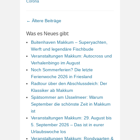
Corona
Beitrags-
←
Ältere Beiträge
Navigation
Was es Neues gibt:
Buitenhaven Makkum – Superyachten,
Werft und legendäre Fischbude
Veranstaltungen Makkum: Autocross und
Verhalenbingo im August
Noch Sommerferien? Die letzte
Ferienwoche 2026 in Friesland
Radtour über den Abschlussdeich: Der
Klassiker ab Makkum
Spätsommer am IJsselmeer: Warum
September die schönste Zeit in Makkum
ist
Veranstaltungen Makkum: 29. August bis
5. September 2026 – Das ist in eurer
Urlaubswoche los
Veranstaltungen Makkum: Rondvaarten &