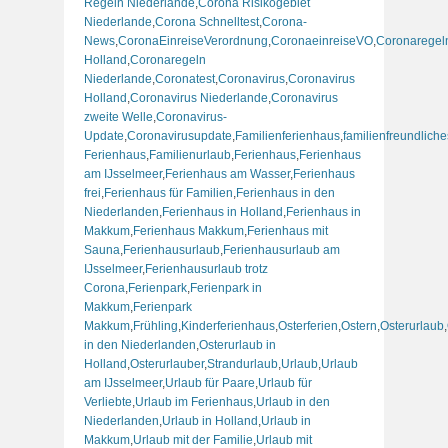
Regeln Niederlande
,
Corona Risikogebiet
Niederlande
,
Corona Schnelltest
,
Corona-
News
,
CoronaEinreiseVerordnung
,
CoronaeinreiseVO
,
Coronaregel
Holland
,
Coronaregeln
Niederlande
,
Coronatest
,
Coronavirus
,
Coronavirus
Holland
,
Coronavirus Niederlande
,
Coronavirus
zweite Welle
,
Coronavirus-
Update
,
Coronavirusupdate
,
Familienferienhaus
,
familienfreundliche
Ferienhaus
,
Familienurlaub
,
Ferienhaus
,
Ferienhaus
am IJsselmeer
,
Ferienhaus am Wasser
,
Ferienhaus
frei
,
Ferienhaus für Familien
,
Ferienhaus in den
Niederlanden
,
Ferienhaus in Holland
,
Ferienhaus in
Makkum
,
Ferienhaus Makkum
,
Ferienhaus mit
Sauna
,
Ferienhausurlaub
,
Ferienhausurlaub am
IJsselmeer
,
Ferienhausurlaub trotz
Corona
,
Ferienpark
,
Ferienpark in
Makkum
,
Ferienpark
Makkum
,
Frühling
,
Kinderferienhaus
,
Osterferien
,
Ostern
,
Osterurlaub
,
in den Niederlanden
,
Osterurlaub in
Holland
,
Osterurlauber
,
Strandurlaub
,
Urlaub
,
Urlaub
am IJsselmeer
,
Urlaub für Paare
,
Urlaub für
Verliebte
,
Urlaub im Ferienhaus
,
Urlaub in den
Niederlanden
,
Urlaub in Holland
,
Urlaub in
Makkum
,
Urlaub mit der Familie
,
Urlaub mit