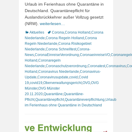
am
Urlaub im Ferienhaus ohne Quarantäne in
Deutschland. Quarantänepflicht für
Auslandsrückkehrer außer Vollzug gesetzt
(NRW).
weiterlesen…
Kategorien
Schlagworte
Aktuelles
Corona
,
Corona Holland
,
Corona
Niederlande
,
Corona Regeln Holland
,
Corona
Regeln Niederlande
,
Corona Risikogebiet
Niederlande
,
Corona Schnelltest
,
Corona-
News
,
CoronaEinreiseVerordnung
,
CoronaeinreiseVO
,
Coronaregel
Holland
,
Coronaregeln
Niederlande
,
Coronaschutzverordnung
,
Coronatest
,
Coronavirus
,
Co
Holland
,
Coronavirus Niederlande
,
Coronavirus-
Update
,
Coronavirusupdate
,
covid
,
Covid
19
,
covid19
,
Oberverwaltungsgericht
,
OVG
,
OVG
Münster
,
OVG Münster
20.11.2020
,
Quarantäne
,
Quarantäne-
Pflicht
,
Quarantänepflicht
,
Quarantäneverpflichtung
,
Urlaub
im Ferienhaus ohne Quarantäne in Deutschland