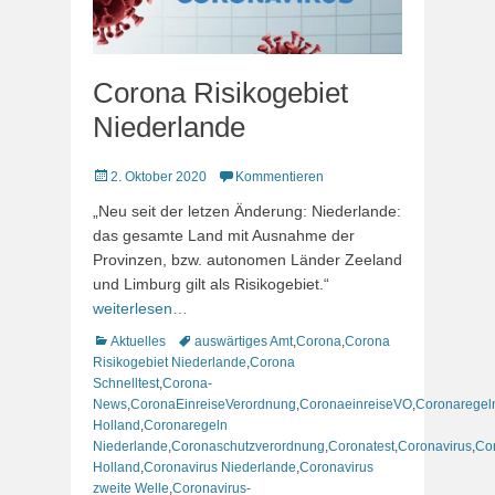
Corona Risikogebiet
Niederlande
Veröffentlicht
2. Oktober 2020
Kommentieren
am
„Neu seit der letzen Änderung: Niederlande:
das gesamte Land mit Ausnahme der
Provinzen, bzw. autonomen Länder Zeeland
und Limburg gilt als Risikogebiet.“
weiterlesen…
Kategorien
Schlagworte
Aktuelles
auswärtiges Amt
,
Corona
,
Corona
Risikogebiet Niederlande
,
Corona
Schnelltest
,
Corona-
News
,
CoronaEinreiseVerordnung
,
CoronaeinreiseVO
,
Coronaregel
Holland
,
Coronaregeln
Niederlande
,
Coronaschutzverordnung
,
Coronatest
,
Coronavirus
,
Co
Holland
,
Coronavirus Niederlande
,
Coronavirus
zweite Welle
,
Coronavirus-