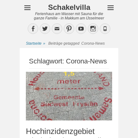
Schakelvilla
Ferienhaus am Wasser mit Sauna für die
ganze Familie - in Makkum am IJsselmeer
Facebook
Twitter
Email
Pinterest
YouTube
Instagram
Phone
Startseite
»
Beiträge getagged
Corona-News
Schlagwort:
Corona-News
Hochinzidenzgebiet