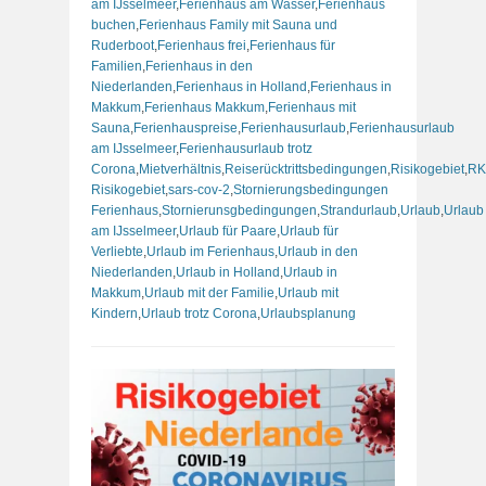
am IJsselmeer
,
Ferienhaus am Wasser
,
Ferienhaus
buchen
,
Ferienhaus Family mit Sauna und
Ruderboot
,
Ferienhaus frei
,
Ferienhaus für
Familien
,
Ferienhaus in den
Niederlanden
,
Ferienhaus in Holland
,
Ferienhaus in
Makkum
,
Ferienhaus Makkum
,
Ferienhaus mit
Sauna
,
Ferienhauspreise
,
Ferienhausurlaub
,
Ferienhausurlaub
am IJsselmeer
,
Ferienhausurlaub trotz
Corona
,
Mietverhältnis
,
Reiserücktrittsbedingungen
,
Risikogebiet
,
RK
Risikogebiet
,
sars-cov-2
,
Stornierungsbedingungen
Ferienhaus
,
Stornierunsgbedingungen
,
Strandurlaub
,
Urlaub
,
Urlaub
am IJsselmeer
,
Urlaub für Paare
,
Urlaub für
Verliebte
,
Urlaub im Ferienhaus
,
Urlaub in den
Niederlanden
,
Urlaub in Holland
,
Urlaub in
Makkum
,
Urlaub mit der Familie
,
Urlaub mit
Kindern
,
Urlaub trotz Corona
,
Urlaubsplanung