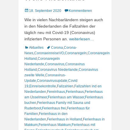
Veröffentlicht
18. September 2020
Kommentieren
am
Wie in vielen Nachbarländern steigen auch
in den Niederlanden die Fallzahlen der
täglich neu mit Covid-19 (Coronavirus)
infizierten Personen an.
weiterlesen…
Kategorien
Schlagworte
Aktuelles
Corona
,
Corona-
News
,
CoronaeinreiseVO
,
Coronaregeln
,
Coronaregeln
Holland
,
Coronaregeln
Niederlande
,
Coronavirus
,
Coronavirus
Holland
,
Coronavirus Niederlande
,
Coronavirus
zweite Welle
,
Coronavirus-
Update
,
Coronavirusupdate
,
Covid
19
,
Einreisekontrolle
,
Fallzahlen
,
Fallzahlen ind en
Niederlanden
,
Fereinhaus
,
Ferienhaus
,
Ferienhaus
am IJsselmeer
,
Ferienhaus am Wasser
,
Ferienhaus
buchen
,
Ferienhaus Family mit Sauna und
Ruderboot
,
Ferienhaus frei
,
Ferienhaus für
Familien
,
Ferienhaus in den
Niederlanden
,
Ferienhaus in Holland
,
Ferienhaus in
Makkum
,
Ferienhaus Makkum
,
Ferienhaus mit