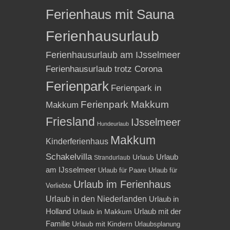
Ferienhaus mit Sauna
Ferienhausurlaub
Ferienhausurlaub am IJsselmeer
Ferienhausurlaub trotz Corona
Ferienpark
Ferienpark in
Ferienpark Makkum
Makkum
Friesland
IJsselmeer
Hundeurlaub
Makkum
Kinderferienhaus
Schakelvilla
Urlaub
Urlaub
Strandurlaub
am IJsselmeer
Urlaub für Paare
Urlaub für
Urlaub im Ferienhaus
Verliebte
Urlaub in den Niederlanden
Urlaub in
Holland
Urlaub mit der
Urlaub in Makkum
Familie
Urlaub mit Kindern
Urlaubsplanung