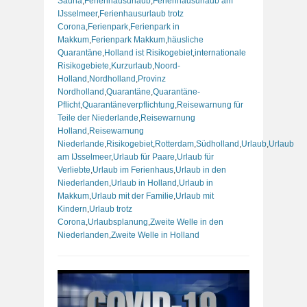
Sauna
,
Ferienhausurlaub
,
Ferienhausurlaub am
IJsselmeer
,
Ferienhausurlaub trotz
Corona
,
Ferienpark
,
Ferienpark in
Makkum
,
Ferienpark Makkum
,
häusliche
Quarantäne
,
Holland ist Risikogebiet
,
internationale
Risikogebiete
,
Kurzurlaub
,
Noord-
Holland
,
Nordholland
,
Provinz
Nordholland
,
Quarantäne
,
Quarantäne-
Pflicht
,
Quarantäneverpflichtung
,
Reisewarnung für
Teile der Niederlande
,
Reisewarnung
Holland
,
Reisewarnung
Niederlande
,
Risikogebiet
,
Rotterdam
,
Südholland
,
Urlaub
,
Urlaub
am IJsselmeer
,
Urlaub für Paare
,
Urlaub für
Verliebte
,
Urlaub im Ferienhaus
,
Urlaub in den
Niederlanden
,
Urlaub in Holland
,
Urlaub in
Makkum
,
Urlaub mit der Familie
,
Urlaub mit
Kindern
,
Urlaub trotz
Corona
,
Urlaubsplanung
,
Zweite Welle in den
Niederlanden
,
Zweite Welle in Holland