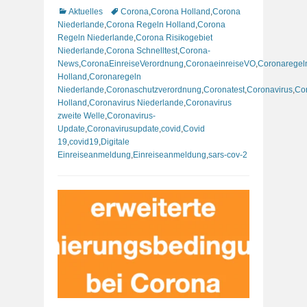
Kategorien
Schlagworte
Aktuelles
Corona
,
Corona Holland
,
Corona
Niederlande
,
Corona Regeln Holland
,
Corona
Regeln Niederlande
,
Corona Risikogebiet
Niederlande
,
Corona Schnelltest
,
Corona-
News
,
CoronaEinreiseVerordnung
,
CoronaeinreiseVO
,
Coronaregel
Holland
,
Coronaregeln
Niederlande
,
Coronaschutzverordnung
,
Coronatest
,
Coronavirus
,
Co
Holland
,
Coronavirus Niederlande
,
Coronavirus
zweite Welle
,
Coronavirus-
Update
,
Coronavirusupdate
,
covid
,
Covid
19
,
covid19
,
Digitale
Einreiseanmeldung
,
Einreiseanmeldung
,
sars-cov-2