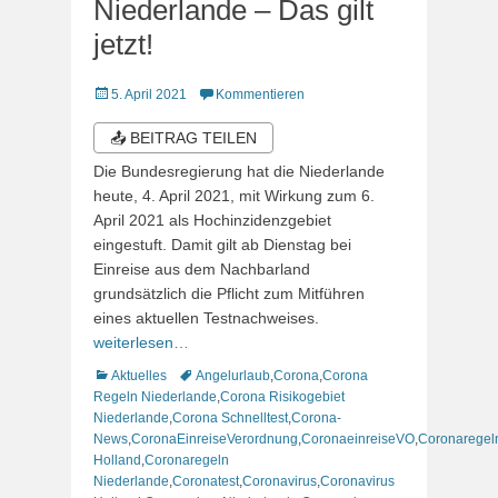
Niederlande – Das gilt
jetzt!
Veröffentlicht
5. April 2021
Kommentieren
am
📤 BEITRAG TEILEN
Die Bundesregierung hat die Niederlande
heute, 4. April 2021, mit Wirkung zum 6.
April 2021 als Hochinzidenzgebiet
eingestuft. Damit gilt ab Dienstag bei
Einreise aus dem Nachbarland
grundsätzlich die Pflicht zum Mitführen
eines aktuellen Testnachweises.
weiterlesen…
Kategorien
Schlagworte
Aktuelles
Angelurlaub
,
Corona
,
Corona
Regeln Niederlande
,
Corona Risikogebiet
Niederlande
,
Corona Schnelltest
,
Corona-
News
,
CoronaEinreiseVerordnung
,
CoronaeinreiseVO
,
Coronaregel
Holland
,
Coronaregeln
Niederlande
,
Coronatest
,
Coronavirus
,
Coronavirus