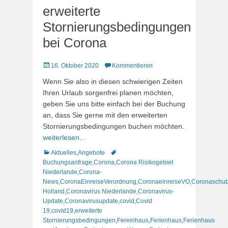
erweiterte
Stornierungsbedingungen
bei Corona
Veröffentlicht
16. Oktober 2020
Kommentieren
am
Wenn Sie also in diesen schwierigen Zeiten
Ihren Urlaub sorgenfrei planen möchten,
geben Sie uns bitte einfach bei der Buchung
an, dass Sie gerne mit den erweiterten
Stornierungsbedingungen buchen möchten.
weiterlesen…
Kategorien
Schlagworte
Aktuelles
,
Angebote
Buchungsanfrage
,
Corona
,
Corona Risikogebiet
Niederlande
,
Corona-
News
,
CoronaEinreiseVerordnung
,
CoronaeinreiseVO
,
Coronaschut
Holland
,
Coronavirus Niederlande
,
Coronavirus-
Update
,
Coronavirusupdate
,
covid
,
Covid
19
,
covid19
,
erweiterte
Stornierungsbedingungen
,
Fereinhaus
,
Ferienhaus
,
Ferienhaus