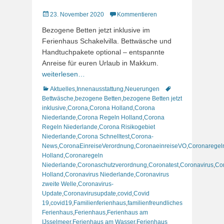
Veröffentlicht
23. November 2020
Kommentieren
am
Bezogene Betten jetzt inklusive im
Ferienhaus Schakelvilla. Bettwäsche und
Handtuchpakete optional – entspannte
Anreise für euren Urlaub in Makkum.
weiterlesen…
Kategorien
Schlagworte
Aktuelles
,
Innenausstattung
,
Neuerungen
Bettwäsche
,
bezogene Betten
,
bezogene Betten jetzt
inklusive
,
Corona
,
Corona Holland
,
Corona
Niederlande
,
Corona Regeln Holland
,
Corona
Regeln Niederlande
,
Corona Risikogebiet
Niederlande
,
Corona Schnelltest
,
Corona-
News
,
CoronaEinreiseVerordnung
,
CoronaeinreiseVO
,
Coronaregel
Holland
,
Coronaregeln
Niederlande
,
Coronaschutzverordnung
,
Coronatest
,
Coronavirus
,
Co
Holland
,
Coronavirus Niederlande
,
Coronavirus
zweite Welle
,
Coronavirus-
Update
,
Coronavirusupdate
,
covid
,
Covid
19
,
covid19
,
Familienferienhaus
,
familienfreundliches
Ferienhaus
,
Ferienhaus
,
Ferienhaus am
IJsselmeer
,
Ferienhaus am Wasser
,
Ferienhaus