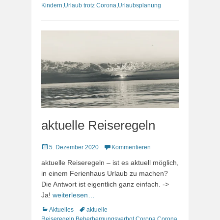
Kindern
,
Urlaub trotz Corona
,
Urlaubsplanung
aktuelle Reiseregeln
Veröffentlicht
5. Dezember 2020
Kommentieren
am
aktuelle Reiseregeln – ist es aktuell möglich,
in einem Ferienhaus Urlaub zu machen?
Die Antwort ist eigentlich ganz einfach. ->
Ja!
weiterlesen…
Kategorien
Schlagworte
Aktuelles
aktuelle
Reiseregeln
,
Beherbergungsverbot
,
Corona
,
Corona