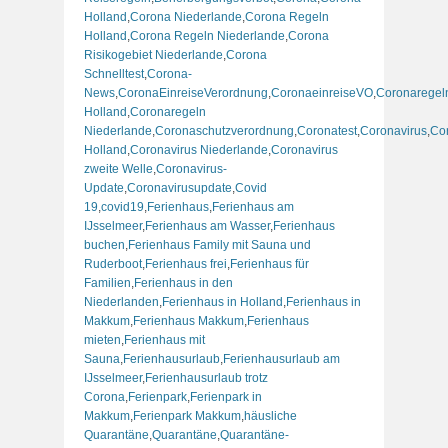
Holland
,
Corona Niederlande
,
Corona Regeln
Holland
,
Corona Regeln Niederlande
,
Corona
Risikogebiet Niederlande
,
Corona
Schnelltest
,
Corona-
News
,
CoronaEinreiseVerordnung
,
CoronaeinreiseVO
,
Coronaregel
Holland
,
Coronaregeln
Niederlande
,
Coronaschutzverordnung
,
Coronatest
,
Coronavirus
,
Co
Holland
,
Coronavirus Niederlande
,
Coronavirus
zweite Welle
,
Coronavirus-
Update
,
Coronavirusupdate
,
Covid
19
,
covid19
,
Ferienhaus
,
Ferienhaus am
IJsselmeer
,
Ferienhaus am Wasser
,
Ferienhaus
buchen
,
Ferienhaus Family mit Sauna und
Ruderboot
,
Ferienhaus frei
,
Ferienhaus für
Familien
,
Ferienhaus in den
Niederlanden
,
Ferienhaus in Holland
,
Ferienhaus in
Makkum
,
Ferienhaus Makkum
,
Ferienhaus
mieten
,
Ferienhaus mit
Sauna
,
Ferienhausurlaub
,
Ferienhausurlaub am
IJsselmeer
,
Ferienhausurlaub trotz
Corona
,
Ferienpark
,
Ferienpark in
Makkum
,
Ferienpark Makkum
,
häusliche
Quarantäne
,
Quarantäne
,
Quarantäne-