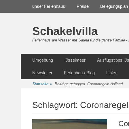
Weiter
Navigation
unser Ferienhaus
Preise
Belegungsplan
zum
Inhalt
Schakelvilla
Ferienhaus am Wasser mit Sauna für die ganze Familie 
Weiter
Sekundäre Navigation
Umgebung
IJsselmeer
Ausflugstipps I
zum
Inhalt
Newsletter
Ferienhaus-Blog
Links
Startseite
»
Beiträge getagged
Coronaregeln Holland
Schlagwort:
Coronaregel
Co