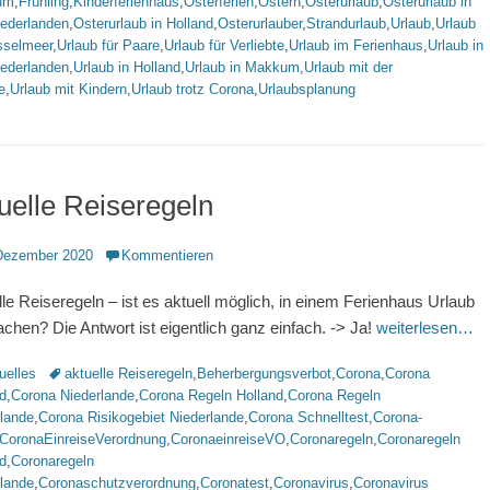
um
,
Frühling
,
Kinderferienhaus
,
Osterferien
,
Ostern
,
Osterurlaub
,
Osterurlaub in
iederlanden
,
Osterurlaub in Holland
,
Osterurlauber
,
Strandurlaub
,
Urlaub
,
Urlaub
sselmeer
,
Urlaub für Paare
,
Urlaub für Verliebte
,
Urlaub im Ferienhaus
,
Urlaub in
iederlanden
,
Urlaub in Holland
,
Urlaub in Makkum
,
Urlaub mit der
e
,
Urlaub mit Kindern
,
Urlaub trotz Corona
,
Urlaubsplanung
uelle Reiseregeln
ntlicht
Dezember 2020
Kommentieren
lle Reiseregeln – ist es aktuell möglich, in einem Ferienhaus Urlaub
chen? Die Antwort ist eigentlich ganz einfach. -> Ja!
weiterlesen…
rien
Schlagworte
uelles
aktuelle Reiseregeln
,
Beherbergungsverbot
,
Corona
,
Corona
d
,
Corona Niederlande
,
Corona Regeln Holland
,
Corona Regeln
rlande
,
Corona Risikogebiet Niederlande
,
Corona Schnelltest
,
Corona-
CoronaEinreiseVerordnung
,
CoronaeinreiseVO
,
Coronaregeln
,
Coronaregeln
d
,
Coronaregeln
rlande
,
Coronaschutzverordnung
,
Coronatest
,
Coronavirus
,
Coronavirus