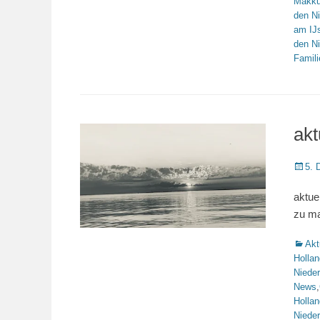
Makk
den N
am IJ
den N
Famili
akt
Veröffe
5. 
am
aktue
zu ma
Katego
Akt
Hollan
Niede
News
,
Hollan
Niede