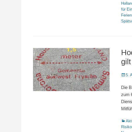
Hollan
für Ei
Ferie
Späts
Hoc
gilt
Veröffe
5. 
am
Die B
zum 6
Diens
Mitfü
Katego
Akt
Risiko