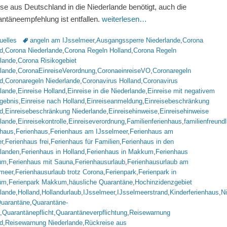
ise aus Deutschland in die Niederlande benötigt, auch die
ntäneempfehlung ist entfallen.
weiterlesen…
rien
Schlagworte
uelles
angeln am IJsselmeer
,
Ausgangssperre Niederlande
,
Corona
d
,
Corona Niederlande
,
Corona Regeln Holland
,
Corona Regeln
rlande
,
Corona Risikogebiet
rlande
,
CoronaEinreiseVerordnung
,
CoronaeinreiseVO
,
Coronaregeln
d
,
Coronaregeln Niederlande
,
Coronavirus Holland
,
Coronavirus
rlande
,
Einreise Holland
,
Einreise in die Niederlande
,
Einreise mit negativem
gebnis
,
Einreise nach Holland
,
Einreiseanmeldung
,
Einreisebeschränkung
d
,
Einreisebeschränkung Niederlande
,
Einreisehinweise
,
Einreisehinweise
rlande
,
Einreisekontrolle
,
Einreiseverordnung
,
Familienferienhaus
,
familienfreund
nhaus
,
Ferienhaus
,
Ferienhaus am IJsselmeer
,
Ferienhaus am
r
,
Ferienhaus frei
,
Ferienhaus für Familien
,
Ferienhaus in den
rlanden
,
Ferienhaus in Holland
,
Ferienhaus in Makkum
,
Ferienhaus
um
,
Ferienhaus mit Sauna
,
Ferienhausurlaub
,
Ferienhausurlaub am
lmeer
,
Ferienhausurlaub trotz Corona
,
Ferienpark
,
Ferienpark in
um
,
Ferienpark Makkum
,
häusliche Quarantäne
,
Hochinzidenzgebiet
rlande
,
Holland
,
Hollandurlaub
,
IJsselmeer
,
IJsselmeerstrand
,
Kinderferienhaus
,
N
uarantäne
,
Quarantäne-
,
Quarantänepflicht
,
Quarantäneverpflichtung
,
Reisewarnung
d
,
Reisewarnung Niederlande
,
Rückreise aus