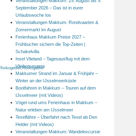
Veranstaltungen Makkum: 29. August bis 5.
September 2026 – Das ist in eurer
Urlaubswoche los
Veranstaltungen Makkum: Rondvaarten &
Zomermarkt im August
Ferienhaus Makkum Preise 2027 –
Frühbucher sichern die Top-Zeiten |
Schakelvilla
Insel Vlieland – Tagesausflug mit dem
Vliehorsexpres
Risikogebiet
,
Risikogebiet
Makkumer Strand im Januar & Frühjahr –
Winter an der IJsselmeerküste
Bootfahren in Makkum – Touren auf dem
IJsselmeer (mit Videos)
Vögel rund ums Ferienhaus in Makkum –
Natur erleben am IJsselmeer
Texelfähre – Überfahrt nach Texel ab Den
Helder (mit Videos)
Veranstaltungen Makkum: Wandelexcursie