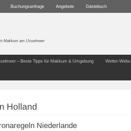
Buchungsanfrage
Angebote
Gästebuch
- in Makkum am IJsselmeer
Jsselmeer – Beste Tipps für Makkum & Umgebung
Wetter-Web
n Holland
ronaregeln Niederlande