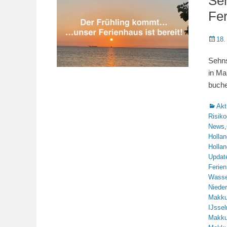
Se
Fe
Veröffe
18.
am
Sehns
in Ma
buch
Katego
Akt
Risiko
News
,
Hollan
Hollan
Updat
Ferie
Wasse
Niede
Makk
IJsse
Makk