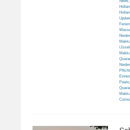
News
,
Hollan
Hollan
Updat
Ferie
Wasse
Niede
Makk
IJsse
Makk
Quara
Niede
Pflicht
Einrei
Paare
Quara
Makk
Coron