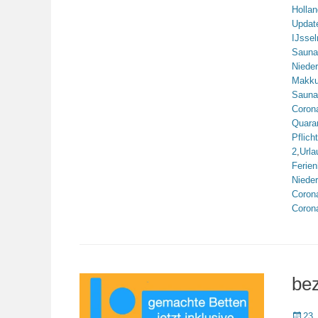
Hollan
Updat
IJsse
Sauna
Niede
Makk
Sauna
Coron
Quara
Pflicht
2
,
Urla
Ferie
Niede
Coron
Coron
bez
Veröffe
23.