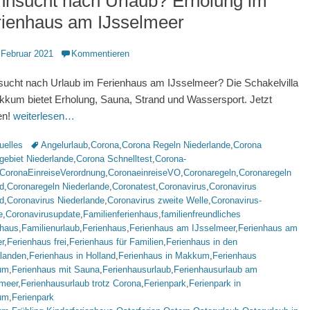
hnsucht nach Urlaub? Erholung im
rienhaus am IJsselmeer
ntlicht
 Februar 2021
Kommentieren
ucht nach Urlaub im Ferienhaus am IJsselmeer? Die Schakelvilla
kkum bietet Erholung, Sauna, Strand und Wassersport. Jetzt
en!
weiterlesen…
rien
Schlagworte
uelles
Angelurlaub
,
Corona
,
Corona Regeln Niederlande
,
Corona
gebiet Niederlande
,
Corona Schnelltest
,
Corona-
CoronaEinreiseVerordnung
,
CoronaeinreiseVO
,
Coronaregeln
,
Coronaregeln
d
,
Coronaregeln Niederlande
,
Coronatest
,
Coronavirus
,
Coronavirus
d
,
Coronavirus Niederlande
,
Coronavirus zweite Welle
,
Coronavirus-
e
,
Coronavirusupdate
,
Familienferienhaus
,
familienfreundliches
nhaus
,
Familienurlaub
,
Ferienhaus
,
Ferienhaus am IJsselmeer
,
Ferienhaus am
r
,
Ferienhaus frei
,
Ferienhaus für Familien
,
Ferienhaus in den
rlanden
,
Ferienhaus in Holland
,
Ferienhaus in Makkum
,
Ferienhaus
um
,
Ferienhaus mit Sauna
,
Ferienhausurlaub
,
Ferienhausurlaub am
lmeer
,
Ferienhausurlaub trotz Corona
,
Ferienpark
,
Ferienpark in
um
,
Ferienpark