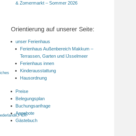
& Zomermarkt – Sommer 2026
Orientierung auf unserer Seite:
unser Ferienhaus
Ferienhaus Außenbereich Makkum –
Terrassen, Garten und IJsselmeer
Ferienhaus innen
Kinderausstattung
liches
Hausordnung
Preise
Belegungsplan
Buchungsanfrage
Angebote
iederlande
,
PCR-
Gästebuch