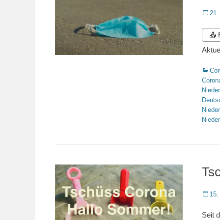
Veröffe
21.
am
📤
Aktue
Katego
Cor
Coron
Niede
Deuts
Niede
Niede
Ts
Veröffe
15.
am
Seit 