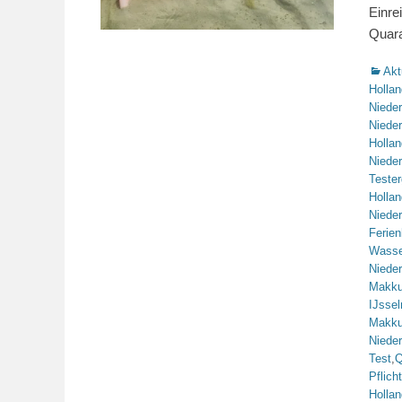
Einre
Quara
Katego
Akt
Hollan
Niede
Niede
Hollan
Niede
Tester
Hollan
Niede
Ferie
Wasse
Niede
Makk
IJsse
Makk
Niede
Test
,
Q
Pflicht
Hollan