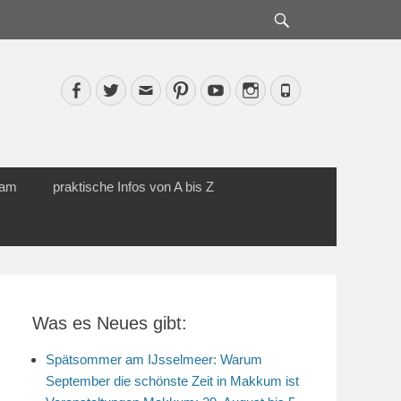
Suche
Facebook
Twitter
Email
Pinterest
YouTube
Instagram
Phone
cam
praktische Infos von A bis Z
Was es Neues gibt:
Spätsommer am IJsselmeer: Warum
September die schönste Zeit in Makkum ist