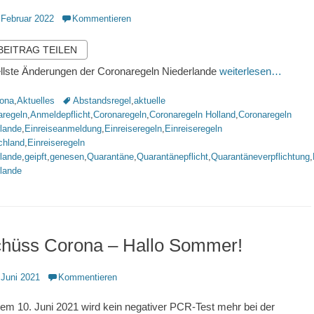
ntlicht
 Februar 2022
Kommentieren
 BEITRAG TEILEN
llste Änderungen der Coronaregeln Niederlande
weiterlesen…
rien
Schlagworte
ona
,
Aktuelles
Abstandsregel
,
aktuelle
aregeln
,
Anmeldepflicht
,
Coronaregeln
,
Coronaregeln Holland
,
Coronaregeln
rlande
,
Einreiseanmeldung
,
Einreiseregeln
,
Einreiseregeln
chland
,
Einreiseregeln
rlande
,
geipft
,
genesen
,
Quarantäne
,
Quarantänepflicht
,
Quarantäneverpflichtung
,
rlande
chüss Corona – Hallo Sommer!
ntlicht
 Juni 2021
Kommentieren
dem 10. Juni 2021 wird kein negativer PCR-Test mehr bei der