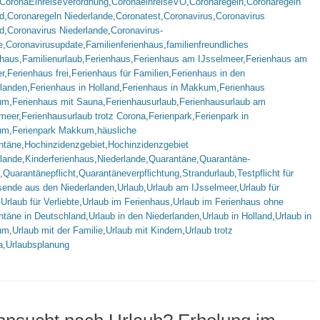
CoronaEinreiseVerordnung
,
CoronaeinreiseVO
,
Coronaregeln
,
Coronaregeln
d
,
Coronaregeln Niederlande
,
Coronatest
,
Coronavirus
,
Coronavirus
d
,
Coronavirus Niederlande
,
Coronavirus-
e
,
Coronavirusupdate
,
Familienferienhaus
,
familienfreundliches
nhaus
,
Familienurlaub
,
Ferienhaus
,
Ferienhaus am IJsselmeer
,
Ferienhaus am
r
,
Ferienhaus frei
,
Ferienhaus für Familien
,
Ferienhaus in den
rlanden
,
Ferienhaus in Holland
,
Ferienhaus in Makkum
,
Ferienhaus
um
,
Ferienhaus mit Sauna
,
Ferienhausurlaub
,
Ferienhausurlaub am
lmeer
,
Ferienhausurlaub trotz Corona
,
Ferienpark
,
Ferienpark in
um
,
Ferienpark Makkum
,
häusliche
ntäne
,
Hochinzidenzgebiet
,
Hochinzidenzgebiet
rlande
,
Kinderferienhaus
,
Niederlande
,
Quarantäne
,
Quarantäne-
,
Quarantänepflicht
,
Quarantäneverpflichtung
,
Strandurlaub
,
Testpflicht für
sende aus den Niederlanden
,
Urlaub
,
Urlaub am IJsselmeer
,
Urlaub für
,
Urlaub für Verliebte
,
Urlaub im Ferienhaus
,
Urlaub im Ferienhaus ohne
ntäne in Deutschland
,
Urlaub in den Niederlanden
,
Urlaub in Holland
,
Urlaub in
um
,
Urlaub mit der Familie
,
Urlaub mit Kindern
,
Urlaub trotz
a
,
Urlaubsplanung