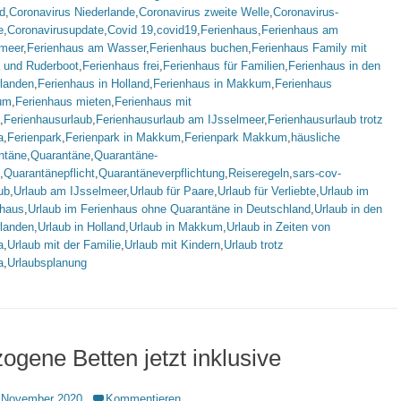
d
,
Coronavirus Niederlande
,
Coronavirus zweite Welle
,
Coronavirus-
e
,
Coronavirusupdate
,
Covid 19
,
covid19
,
Ferienhaus
,
Ferienhaus am
lmeer
,
Ferienhaus am Wasser
,
Ferienhaus buchen
,
Ferienhaus Family mit
 und Ruderboot
,
Ferienhaus frei
,
Ferienhaus für Familien
,
Ferienhaus in den
rlanden
,
Ferienhaus in Holland
,
Ferienhaus in Makkum
,
Ferienhaus
um
,
Ferienhaus mieten
,
Ferienhaus mit
,
Ferienhausurlaub
,
Ferienhausurlaub am IJsselmeer
,
Ferienhausurlaub trotz
a
,
Ferienpark
,
Ferienpark in Makkum
,
Ferienpark Makkum
,
häusliche
ntäne
,
Quarantäne
,
Quarantäne-
,
Quarantänepflicht
,
Quarantäneverpflichtung
,
Reiseregeln
,
sars-cov-
ub
,
Urlaub am IJsselmeer
,
Urlaub für Paare
,
Urlaub für Verliebte
,
Urlaub im
nhaus
,
Urlaub im Ferienhaus ohne Quarantäne in Deutschland
,
Urlaub in den
rlanden
,
Urlaub in Holland
,
Urlaub in Makkum
,
Urlaub in Zeiten von
a
,
Urlaub mit der Familie
,
Urlaub mit Kindern
,
Urlaub trotz
a
,
Urlaubsplanung
ogene Betten jetzt inklusive
ntlicht
 November 2020
Kommentieren