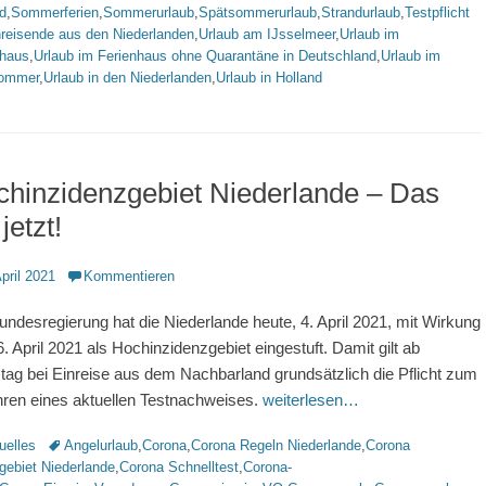
d
,
Sommerferien
,
Sommerurlaub
,
Spätsommerurlaub
,
Strandurlaub
,
Testpflicht
nreisende aus den Niederlanden
,
Urlaub am IJsselmeer
,
Urlaub im
nhaus
,
Urlaub im Ferienhaus ohne Quarantäne in Deutschland
,
Urlaub im
ommer
,
Urlaub in den Niederlanden
,
Urlaub in Holland
hinzidenzgebiet Niederlande – Das
 jetzt!
ntlicht
April 2021
Kommentieren
undesregierung hat die Niederlande heute, 4. April 2021, mit Wirkung
. April 2021 als Hochinzidenzgebiet eingestuft. Damit gilt ab
tag bei Einreise aus dem Nachbarland grundsätzlich die Pflicht zum
hren eines aktuellen Testnachweises.
weiterlesen…
rien
Schlagworte
uelles
Angelurlaub
,
Corona
,
Corona Regeln Niederlande
,
Corona
gebiet Niederlande
,
Corona Schnelltest
,
Corona-