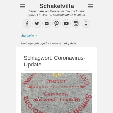
Schakelvilla
Ferienhaus am Wasser mit Sauna für die
ganze Familie - in Makkum am IJsselmeer
Facebook
Twitter
Email
Pinterest
YouTube
Instagram
Phone
Startseite
»
Beiträge getagged
Coronavirus-Update
Schlagwort:
Coronavirus-
Update