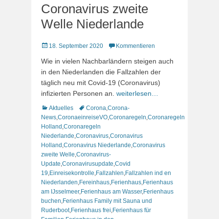
Coronavirus zweite
Welle Niederlande
Veröffentlicht
18. September 2020
Kommentieren
am
Wie in vielen Nachbarländern steigen auch
in den Niederlanden die Fallzahlen der
täglich neu mit Covid-19 (Coronavirus)
infizierten Personen an.
weiterlesen…
Kategorien
Schlagworte
Aktuelles
Corona
,
Corona-
News
,
CoronaeinreiseVO
,
Coronaregeln
,
Coronaregeln
Holland
,
Coronaregeln
Niederlande
,
Coronavirus
,
Coronavirus
Holland
,
Coronavirus Niederlande
,
Coronavirus
zweite Welle
,
Coronavirus-
Update
,
Coronavirusupdate
,
Covid
19
,
Einreisekontrolle
,
Fallzahlen
,
Fallzahlen ind en
Niederlanden
,
Fereinhaus
,
Ferienhaus
,
Ferienhaus
am IJsselmeer
,
Ferienhaus am Wasser
,
Ferienhaus
buchen
,
Ferienhaus Family mit Sauna und
Ruderboot
,
Ferienhaus frei
,
Ferienhaus für