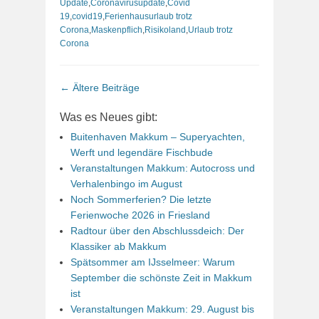
Update
,
Coronavirusupdate
,
Covid
19
,
covid19
,
Ferienhausurlaub trotz
Corona
,
Maskenpflich
,
Risikoland
,
Urlaub trotz
Corona
Beitrags-
←
Ältere Beiträge
Navigation
Was es Neues gibt:
Buitenhaven Makkum – Superyachten,
Werft und legendäre Fischbude
Veranstaltungen Makkum: Autocross und
Verhalenbingo im August
Noch Sommerferien? Die letzte
Ferienwoche 2026 in Friesland
Radtour über den Abschlussdeich: Der
Klassiker ab Makkum
Spätsommer am IJsselmeer: Warum
September die schönste Zeit in Makkum
ist
Veranstaltungen Makkum: 29. August bis