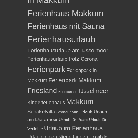
in Makkum
Ferienhaus Makkum
Ferienhaus mit Sauna
Ferienhausurlaub
Ferienhausurlaub am IJsselmeer
Ferienhausurlaub trotz Corona
Ferienpark
Ferienpark in
Ferienpark Makkum
Makkum
Friesland
IJsselmeer
Hundeurlaub
Makkum
Kinderferienhaus
Schakelvilla
Urlaub
Urlaub
Strandurlaub
am IJsselmeer
Urlaub für Paare
Urlaub für
Urlaub im Ferienhaus
Verliebte
Urlaub in den Niederlanden
Urlaub in