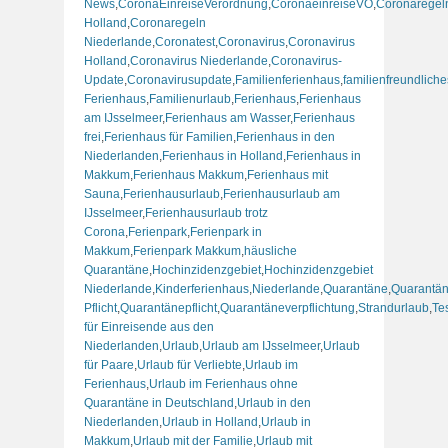
News
,
CoronaEinreiseVerordnung
,
CoronaeinreiseVO
,
Coronaregel
Holland
,
Coronaregeln
Niederlande
,
Coronatest
,
Coronavirus
,
Coronavirus
Holland
,
Coronavirus Niederlande
,
Coronavirus-
Update
,
Coronavirusupdate
,
Familienferienhaus
,
familienfreundliche
Ferienhaus
,
Familienurlaub
,
Ferienhaus
,
Ferienhaus
am IJsselmeer
,
Ferienhaus am Wasser
,
Ferienhaus
frei
,
Ferienhaus für Familien
,
Ferienhaus in den
Niederlanden
,
Ferienhaus in Holland
,
Ferienhaus in
Makkum
,
Ferienhaus Makkum
,
Ferienhaus mit
Sauna
,
Ferienhausurlaub
,
Ferienhausurlaub am
IJsselmeer
,
Ferienhausurlaub trotz
Corona
,
Ferienpark
,
Ferienpark in
Makkum
,
Ferienpark Makkum
,
häusliche
Quarantäne
,
Hochinzidenzgebiet
,
Hochinzidenzgebiet
Niederlande
,
Kinderferienhaus
,
Niederlande
,
Quarantäne
,
Quarantän
Pflicht
,
Quarantänepflicht
,
Quarantäneverpflichtung
,
Strandurlaub
,
Tes
für Einreisende aus den
Niederlanden
,
Urlaub
,
Urlaub am IJsselmeer
,
Urlaub
für Paare
,
Urlaub für Verliebte
,
Urlaub im
Ferienhaus
,
Urlaub im Ferienhaus ohne
Quarantäne in Deutschland
,
Urlaub in den
Niederlanden
,
Urlaub in Holland
,
Urlaub in
Makkum
,
Urlaub mit der Familie
,
Urlaub mit