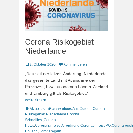
Corona Risikogebiet
Niederlande
Veröffentlicht
2. Oktober 2020
Kommentieren
am
„Neu seit der letzen Änderung: Niederlande:
das gesamte Land mit Ausnahme der
Provinzen, bzw. autonomen Länder Zeeland
und Limburg gilt als Risikogebiet.“
weiterlesen…
Kategorien
Schlagworte
Aktuelles
auswärtiges Amt
,
Corona
,
Corona
Risikogebiet Niederlande
,
Corona
Schnelltest
,
Corona-
News
,
CoronaEinreiseVerordnung
,
CoronaeinreiseVO
,
Coronaregel
Holland
,
Coronaregeln