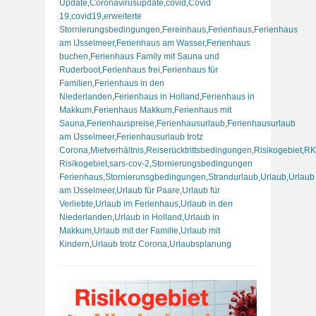
Update
,
Coronavirusupdate
,
covid
,
Covid
19
,
covid19
,
erweiterte
Stornierungsbedingungen
,
Fereinhaus
,
Ferienhaus
,
Ferienhaus
am IJsselmeer
,
Ferienhaus am Wasser
,
Ferienhaus
buchen
,
Ferienhaus Family mit Sauna und
Ruderboot
,
Ferienhaus frei
,
Ferienhaus für
Familien
,
Ferienhaus in den
Niederlanden
,
Ferienhaus in Holland
,
Ferienhaus in
Makkum
,
Ferienhaus Makkum
,
Ferienhaus mit
Sauna
,
Ferienhauspreise
,
Ferienhausurlaub
,
Ferienhausurlaub
am IJsselmeer
,
Ferienhausurlaub trotz
Corona
,
Mietverhältnis
,
Reiserücktrittsbedingungen
,
Risikogebiet
,
RK
Risikogebiet
,
sars-cov-2
,
Stornierungsbedingungen
Ferienhaus
,
Stornierunsgbedingungen
,
Strandurlaub
,
Urlaub
,
Urlaub
am IJsselmeer
,
Urlaub für Paare
,
Urlaub für
Verliebte
,
Urlaub im Ferienhaus
,
Urlaub in den
Niederlanden
,
Urlaub in Holland
,
Urlaub in
Makkum
,
Urlaub mit der Familie
,
Urlaub mit
Kindern
,
Urlaub trotz Corona
,
Urlaubsplanung