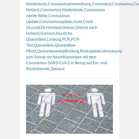
Niederlande
,
Coronaschutzverordnung
,
Coronatest
,
Coronavirus
,
Co
Holland
,
Coronavirus Niederlande
,
Coronavirus
zweite Welle
,
Coronavirus-
Update
,
Coronavirusupdate
,
covid
,
Covid
19
,
covid19
,
Friesland
,
Grenze
,
Grenze nach
Holland
,
Grenzen
,
häusliche
Quarantäne
,
Limburg
,
PCR
,
PCR-
Test
,
Quarantäne
,
Quarantäne-
Pflicht
,
Quarantäneverpflichtung
,
Risikogebiet
,
Verordnung
zum Schutz vor Neuinfizierungen mit dem
Coronavirus SARS-CoV-2 in Bezug auf Ein- und
Rückreisende
,
Zeeland