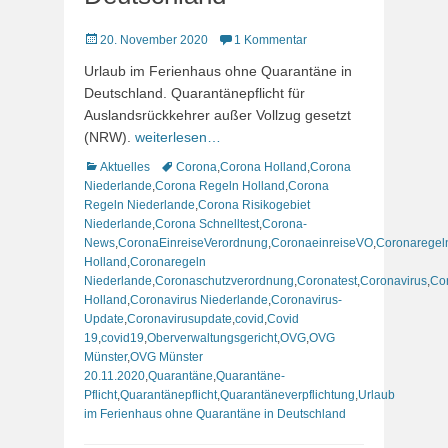
Veröffentlicht
20. November 2020
1 Kommentar
am
Urlaub im Ferienhaus ohne Quarantäne in
Deutschland. Quarantänepflicht für
Auslandsrückkehrer außer Vollzug gesetzt
(NRW).
weiterlesen…
Kategorien
Schlagworte
Aktuelles
Corona
,
Corona Holland
,
Corona
Niederlande
,
Corona Regeln Holland
,
Corona
Regeln Niederlande
,
Corona Risikogebiet
Niederlande
,
Corona Schnelltest
,
Corona-
News
,
CoronaEinreiseVerordnung
,
CoronaeinreiseVO
,
Coronaregel
Holland
,
Coronaregeln
Niederlande
,
Coronaschutzverordnung
,
Coronatest
,
Coronavirus
,
Co
Holland
,
Coronavirus Niederlande
,
Coronavirus-
Update
,
Coronavirusupdate
,
covid
,
Covid
19
,
covid19
,
Oberverwaltungsgericht
,
OVG
,
OVG
Münster
,
OVG Münster
20.11.2020
,
Quarantäne
,
Quarantäne-
Pflicht
,
Quarantänepflicht
,
Quarantäneverpflichtung
,
Urlaub
im Ferienhaus ohne Quarantäne in Deutschland