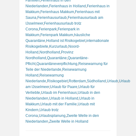
Familien
,
Ferienhaus in den
Niederlanden
,
Ferienhaus in Holland
,
Ferienhaus in
Makkum
,
Ferienhaus Makkum
,
Ferienhaus mit
Sauna
,
Ferienhausurlaub
,
Ferienhausurlaub am
IJsselmeer
,
Ferienhausurlaub trotz
Corona
,
Ferienpark
,
Ferienpark in
Makkum
,
Ferienpark Makkum
,
häusliche
Quarantäne
,
Holland ist Risikogebiet
,
internationale
Risikogebiete
,
Kurzurlaub
,
Noord-
Holland
,
Nordholland
,
Provinz
Nordholland
,
Quarantäne
,
Quarantäne-
Pflicht
,
Quarantäneverpflichtung
,
Reisewarnung für
Teile der Niederlande
,
Reisewarnung
Holland
,
Reisewarnung
Niederlande
,
Risikogebiet
,
Rotterdam
,
Südholland
,
Urlaub
,
Urlaub
am IJsselmeer
,
Urlaub für Paare
,
Urlaub für
Verliebte
,
Urlaub im Ferienhaus
,
Urlaub in den
Niederlanden
,
Urlaub in Holland
,
Urlaub in
Makkum
,
Urlaub mit der Familie
,
Urlaub mit
Kindern
,
Urlaub trotz
Corona
,
Urlaubsplanung
,
Zweite Welle in den
Niederlanden
,
Zweite Welle in Holland