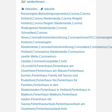
Ja!
weiterlesen…
Kategorien
Schlagworte
Aktuelles
aktuelle
Reiseregeln
,
Beherbergungsverbot
,
Corona
,
Corona
Holland
,
Corona Niederlande
,
Corona Regeln
Holland
,
Corona Regeln Niederlande
,
Corona
Risikogebiet Niederlande
,
Corona
Schnelltest
,
Corona-
News
,
CoronaEinreiseVerordnung
,
CoronaeinreiseVO
,
Coronaregel
Holland
,
Coronaregeln
Niederlande
,
Coronaschutzverordnung
,
Coronatest
,
Coronavirus
,
Co
Holland
,
Coronavirus Niederlande
,
Coronavirus
zweite Welle
,
Coronavirus-
Update
,
Coronavirusupdate
,
Covid
19
,
covid19
,
Ferienhaus
,
Ferienhaus am
IJsselmeer
,
Ferienhaus am Wasser
,
Ferienhaus
buchen
,
Ferienhaus Family mit Sauna und
Ruderboot
,
Ferienhaus frei
,
Ferienhaus für
Familien
,
Ferienhaus in den
Niederlanden
,
Ferienhaus in Holland
,
Ferienhaus in
Makkum
,
Ferienhaus Makkum
,
Ferienhaus
mieten
,
Ferienhaus mit
Sauna
,
Ferienhausurlaub
,
Ferienhausurlaub am
IJsselmeer
,
Ferienhausurlaub trotz