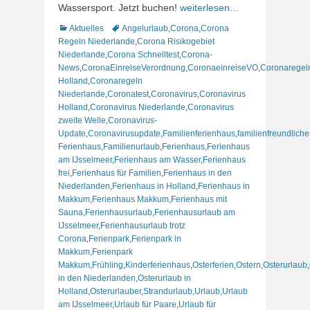
Wassersport. Jetzt buchen!
weiterlesen…
Kategorien
Schlagworte
Aktuelles
Angelurlaub
,
Corona
,
Corona
Regeln Niederlande
,
Corona Risikogebiet
Niederlande
,
Corona Schnelltest
,
Corona-
News
,
CoronaEinreiseVerordnung
,
CoronaeinreiseVO
,
Coronaregel
Holland
,
Coronaregeln
Niederlande
,
Coronatest
,
Coronavirus
,
Coronavirus
Holland
,
Coronavirus Niederlande
,
Coronavirus
zweite Welle
,
Coronavirus-
Update
,
Coronavirusupdate
,
Familienferienhaus
,
familienfreundliche
Ferienhaus
,
Familienurlaub
,
Ferienhaus
,
Ferienhaus
am IJsselmeer
,
Ferienhaus am Wasser
,
Ferienhaus
frei
,
Ferienhaus für Familien
,
Ferienhaus in den
Niederlanden
,
Ferienhaus in Holland
,
Ferienhaus in
Makkum
,
Ferienhaus Makkum
,
Ferienhaus mit
Sauna
,
Ferienhausurlaub
,
Ferienhausurlaub am
IJsselmeer
,
Ferienhausurlaub trotz
Corona
,
Ferienpark
,
Ferienpark in
Makkum
,
Ferienpark
Makkum
,
Frühling
,
Kinderferienhaus
,
Osterferien
,
Ostern
,
Osterurlaub
,
in den Niederlanden
,
Osterurlaub in
Holland
,
Osterurlauber
,
Strandurlaub
,
Urlaub
,
Urlaub
am IJsselmeer
,
Urlaub für Paare
,
Urlaub für