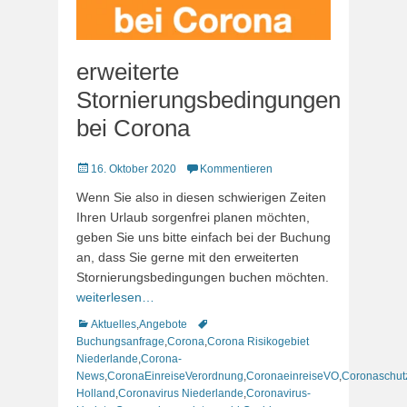
erweiterte
Stornierungsbedingungen
bei Corona
Veröffentlicht
16. Oktober 2020
Kommentieren
am
Wenn Sie also in diesen schwierigen Zeiten
Ihren Urlaub sorgenfrei planen möchten,
geben Sie uns bitte einfach bei der Buchung
an, dass Sie gerne mit den erweiterten
Stornierungsbedingungen buchen möchten.
weiterlesen…
Kategorien
Schlagworte
Aktuelles
,
Angebote
Buchungsanfrage
,
Corona
,
Corona Risikogebiet
Niederlande
,
Corona-
News
,
CoronaEinreiseVerordnung
,
CoronaeinreiseVO
,
Coronaschut
Holland
,
Coronavirus Niederlande
,
Coronavirus-