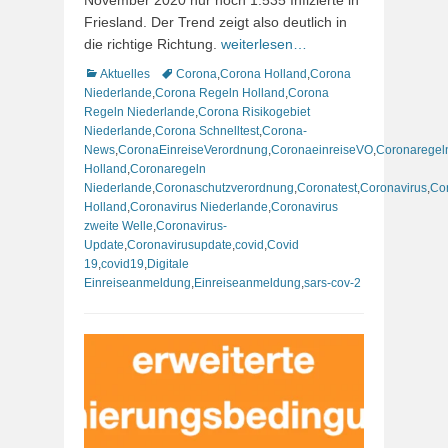
November 2020 nur noch 1.535 Infizierte in
Friesland. Der Trend zeigt also deutlich in
die richtige Richtung.
weiterlesen…
Kategorien
Schlagworte
Aktuelles
Corona
,
Corona Holland
,
Corona
Niederlande
,
Corona Regeln Holland
,
Corona
Regeln Niederlande
,
Corona Risikogebiet
Niederlande
,
Corona Schnelltest
,
Corona-
News
,
CoronaEinreiseVerordnung
,
CoronaeinreiseVO
,
Coronaregel
Holland
,
Coronaregeln
Niederlande
,
Coronaschutzverordnung
,
Coronatest
,
Coronavirus
,
Co
Holland
,
Coronavirus Niederlande
,
Coronavirus
zweite Welle
,
Coronavirus-
Update
,
Coronavirusupdate
,
covid
,
Covid
19
,
covid19
,
Digitale
Einreiseanmeldung
,
Einreiseanmeldung
,
sars-cov-2