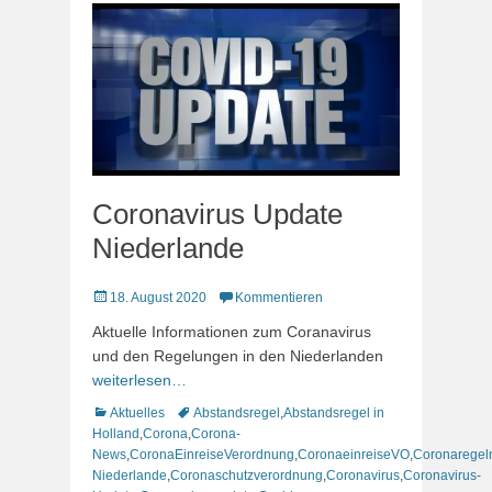
Coronavirus Update
Niederlande
Veröffentlicht
18. August 2020
Kommentieren
am
Aktuelle Informationen zum Coranavirus
und den Regelungen in den Niederlanden
weiterlesen…
Kategorien
Schlagworte
Aktuelles
Abstandsregel
,
Abstandsregel in
Holland
,
Corona
,
Corona-
News
,
CoronaEinreiseVerordnung
,
CoronaeinreiseVO
,
Coronaregel
Niederlande
,
Coronaschutzverordnung
,
Coronavirus
,
Coronavirus-