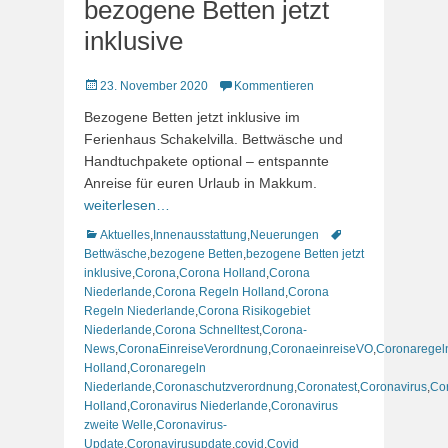
bezogene Betten jetzt
inklusive
Veröffentlicht
23. November 2020
Kommentieren
am
Bezogene Betten jetzt inklusive im
Ferienhaus Schakelvilla. Bettwäsche und
Handtuchpakete optional – entspannte
Anreise für euren Urlaub in Makkum.
weiterlesen…
Kategorien
Schlagworte
Aktuelles
,
Innenausstattung
,
Neuerungen
Bettwäsche
,
bezogene Betten
,
bezogene Betten jetzt
inklusive
,
Corona
,
Corona Holland
,
Corona
Niederlande
,
Corona Regeln Holland
,
Corona
Regeln Niederlande
,
Corona Risikogebiet
Niederlande
,
Corona Schnelltest
,
Corona-
News
,
CoronaEinreiseVerordnung
,
CoronaeinreiseVO
,
Coronaregel
Holland
,
Coronaregeln
Niederlande
,
Coronaschutzverordnung
,
Coronatest
,
Coronavirus
,
Co
Holland
,
Coronavirus Niederlande
,
Coronavirus
zweite Welle
,
Coronavirus-
Update
,
Coronavirusupdate
,
covid
,
Covid