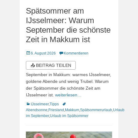
Spätsommer am
IJsselmeer: Warum
September die schönste
Zeit in Makkum ist
Veröffentlicht
6. August 2026
Kommentieren
am
📤 BEITRAG TEILEN
September in Makkum: warmes IJsselmeer,
goldene Abende und wenig Trubel. Warum
der Spätsommer die schönste Zeit am
IJsselmeer ist.
weiterlesen…
Kategorien
Schlagworte
IJsselmeer
,
Tipps
Abendsonne
,
Friesland
,
Makkum
,
Spätsommerurlaub
,
Urlaub
im September
,
Urlaub im Spätsommer