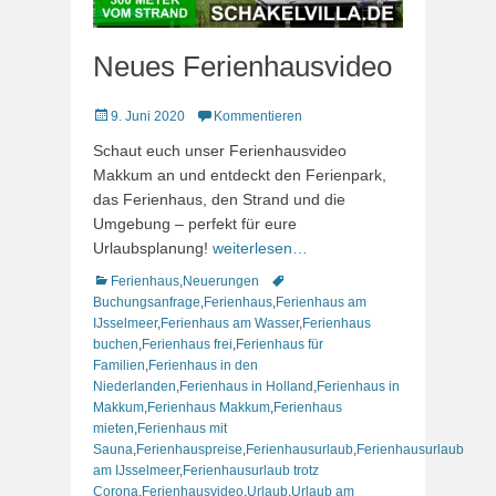
Neues Ferienhausvideo
Veröffentlicht
9. Juni 2020
Kommentieren
am
Schaut euch unser Ferienhausvideo
Makkum an und entdeckt den Ferienpark,
das Ferienhaus, den Strand und die
Umgebung – perfekt für eure
Urlaubsplanung!
weiterlesen…
Kategorien
Schlagworte
Ferienhaus
,
Neuerungen
Buchungsanfrage
,
Ferienhaus
,
Ferienhaus am
IJsselmeer
,
Ferienhaus am Wasser
,
Ferienhaus
buchen
,
Ferienhaus frei
,
Ferienhaus für
Familien
,
Ferienhaus in den
Niederlanden
,
Ferienhaus in Holland
,
Ferienhaus in
Makkum
,
Ferienhaus Makkum
,
Ferienhaus
mieten
,
Ferienhaus mit
Sauna
,
Ferienhauspreise
,
Ferienhausurlaub
,
Ferienhausurlaub
am IJsselmeer
,
Ferienhausurlaub trotz
Corona
,
Ferienhausvideo
,
Urlaub
,
Urlaub am