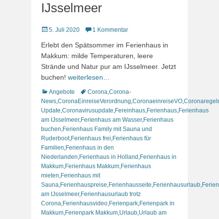
IJsselmeer
Veröffentlicht
5. Juli 2020
1 Kommentar
am
Erlebt den Spätsommer im Ferienhaus in
Makkum: milde Temperaturen, leere
Strände und Natur pur am IJsselmeer. Jetzt
buchen!
weiterlesen…
Kategorien
Schlagworte
Angebote
Corona
,
Corona-
News
,
CoronaEinreiseVerordnung
,
CoronaeinreiseVO
,
Coronaregel
Update
,
Coronavirusupdate
,
Fereinhaus
,
Ferienhaus
,
Ferienhaus
am IJsselmeer
,
Ferienhaus am Wasser
,
Ferienhaus
buchen
,
Ferienhaus Family mit Sauna und
Ruderboot
,
Ferienhaus frei
,
Ferienhaus für
Familien
,
Ferienhaus in den
Niederlanden
,
Ferienhaus in Holland
,
Ferienhaus in
Makkum
,
Ferienhaus Makkum
,
Ferienhaus
mieten
,
Ferienhaus mit
Sauna
,
Ferienhauspreise
,
Ferienhausseite
,
Ferienhausurlaub
,
Ferie
am IJsselmeer
,
Ferienhausurlaub trotz
Corona
,
Ferienhausvideo
,
Ferienpark
,
Ferienpark in
Makkum
,
Ferienpark Makkum
,
Urlaub
,
Urlaub am