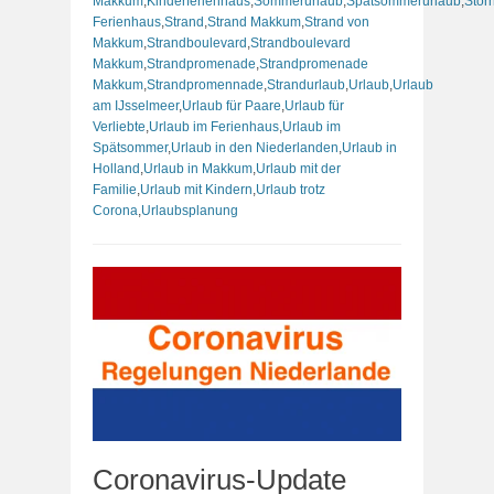
Makkum
,
Kinderferienhaus
,
Sommerurlaub
,
Spätsommerurlaub
,
Stor
Ferienhaus
,
Strand
,
Strand Makkum
,
Strand von
Makkum
,
Strandboulevard
,
Strandboulevard
Makkum
,
Strandpromenade
,
Strandpromenade
Makkum
,
Strandpromennade
,
Strandurlaub
,
Urlaub
,
Urlaub
am IJsselmeer
,
Urlaub für Paare
,
Urlaub für
Verliebte
,
Urlaub im Ferienhaus
,
Urlaub im
Spätsommer
,
Urlaub in den Niederlanden
,
Urlaub in
Holland
,
Urlaub in Makkum
,
Urlaub mit der
Familie
,
Urlaub mit Kindern
,
Urlaub trotz
Corona
,
Urlaubsplanung
Coronavirus-Update