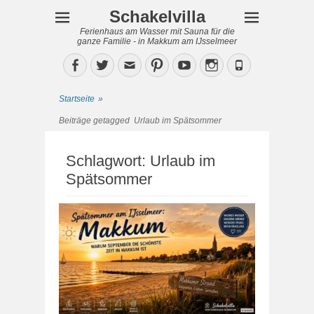
Schakelvilla
Ferienhaus am Wasser mit Sauna für die
ganze Familie - in Makkum am IJsselmeer
Facebook
Twitter
Email
Pinterest
YouTube
Instagram
Phone
Startseite
»
Beiträge getagged
Urlaub im Spätsommer
Schlagwort:
Urlaub im
Spätsommer