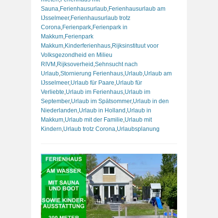
Sauna
,
Ferienhausurlaub
,
Ferienhausurlaub am
IJsselmeer
,
Ferienhausurlaub trotz
Corona
,
Ferienpark
,
Ferienpark in
Makkum
,
Ferienpark
Makkum
,
Kinderferienhaus
,
Rijksinstituut voor
Volksgezondheid en Milieu
RIVM
,
Rijksoverheid
,
Sehnsucht nach
Urlaub
,
Stornierung Ferienhaus
,
Urlaub
,
Urlaub am
IJsselmeer
,
Urlaub für Paare
,
Urlaub für
Verliebte
,
Urlaub im Ferienhaus
,
Urlaub im
September
,
Urlaub im Spätsommer
,
Urlaub in den
Niederlanden
,
Urlaub in Holland
,
Urlaub in
Makkum
,
Urlaub mit der Familie
,
Urlaub mit
Kindern
,
Urlaub trotz Corona
,
Urlaubsplanung