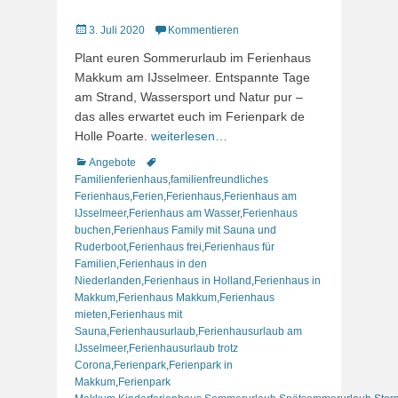
Veröffentlicht
3. Juli 2020
Kommentieren
am
Plant euren Sommerurlaub im Ferienhaus
Makkum am IJsselmeer. Entspannte Tage
am Strand, Wassersport und Natur pur –
das alles erwartet euch im Ferienpark de
Holle Poarte.
weiterlesen…
Kategorien
Schlagworte
Angebote
Familienferienhaus
,
familienfreundliches
Ferienhaus
,
Ferien
,
Ferienhaus
,
Ferienhaus am
IJsselmeer
,
Ferienhaus am Wasser
,
Ferienhaus
buchen
,
Ferienhaus Family mit Sauna und
Ruderboot
,
Ferienhaus frei
,
Ferienhaus für
Familien
,
Ferienhaus in den
Niederlanden
,
Ferienhaus in Holland
,
Ferienhaus in
Makkum
,
Ferienhaus Makkum
,
Ferienhaus
mieten
,
Ferienhaus mit
Sauna
,
Ferienhausurlaub
,
Ferienhausurlaub am
IJsselmeer
,
Ferienhausurlaub trotz
Corona
,
Ferienpark
,
Ferienpark in
Makkum
,
Ferienpark