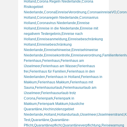
Holland
,
Corona Regeln Niederlande
,
Corona
Risikogebiet
Niederlande
,
CoronaEinreiseVerordnung
,
CoronaeinreiseVO
,
Coron
Holland
,
Coronaregeln Niederlande
,
Coronavirus
Holland
,
Coronavirus Niederlande
,
Einreise
Holland
,
Einreise in die Niederlande
,
Einreise mit
negativem Testergebnis
,
Einreise nach
Holland
,
Einreiseanmeldung
,
Einreisebeschränkung
Holland
,
Einreisebeschränkung
Niederlande
,
Einreisehinweise
,
Einreisehinweise
Niederlande
,
Einreisekontrolle
,
Einreiseverordnung
,
Familienferien
Ferienhaus
,
Ferienhaus
,
Ferienhaus am
IJsselmeer
,
Ferienhaus am Wasser
,
Ferienhaus
frei
,
Ferienhaus für Familien
,
Ferienhaus in den
Niederlanden
,
Ferienhaus in Holland
,
Ferienhaus in
Makkum
,
Ferienhaus Makkum
,
Ferienhaus mit
Sauna
,
Ferienhausurlaub
,
Ferienhausurlaub am
IJsselmeer
,
Ferienhausurlaub trotz
Corona
,
Ferienpark
,
Ferienpark in
Makkum
,
Ferienpark Makkum
,
häusliche
Quarantäne
,
Hochinzidenzgebiet
Niederlande
,
Holland
,
Hollandurlaub
,
IJsselmeer
,
IJsselmeerstrand
,
K
Test
,
Quarantäne
,
Quarantäne-
Pflicht
,
Quarantänepflicht
,
Quarantäneverpflichtung
,
Reisewarnung