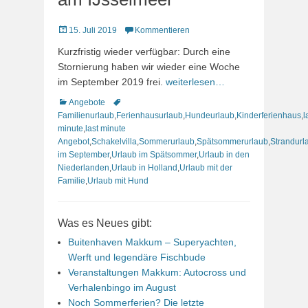
Veröffentlicht
15. Juli 2019
Kommentieren
am
Kurzfristig wieder verfügbar: Durch eine
Stornierung haben wir wieder eine Woche
im September 2019 frei.
weiterlesen…
Kategorien
Schlagworte
Angebote
Familienurlaub
,
Ferienhausurlaub
,
Hundeurlaub
,
Kinderferienhaus
,
l
minute
,
last minute
Angebot
,
Schakelvilla
,
Sommerurlaub
,
Spätsommerurlaub
,
Strandurl
im September
,
Urlaub im Spätsommer
,
Urlaub in den
Niederlanden
,
Urlaub in Holland
,
Urlaub mit der
Familie
,
Urlaub mit Hund
Was es Neues gibt:
Buitenhaven Makkum – Superyachten,
Werft und legendäre Fischbude
Veranstaltungen Makkum: Autocross und
Verhalenbingo im August
Noch Sommerferien? Die letzte