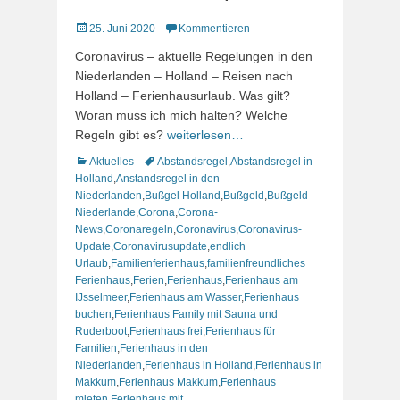
Veröffentlicht
25. Juni 2020
Kommentieren
am
Coronavirus – aktuelle Regelungen in den
Niederlanden – Holland – Reisen nach
Holland – Ferienhausurlaub. Was gilt?
Woran muss ich mich halten? Welche
Regeln gibt es?
weiterlesen…
Kategorien
Schlagworte
Aktuelles
Abstandsregel
,
Abstandsregel in
Holland
,
Anstandsregel in den
Niederlanden
,
Bußgel Holland
,
Bußgeld
,
Bußgeld
Niederlande
,
Corona
,
Corona-
News
,
Coronaregeln
,
Coronavirus
,
Coronavirus-
Update
,
Coronavirusupdate
,
endlich
Urlaub
,
Familienferienhaus
,
familienfreundliches
Ferienhaus
,
Ferien
,
Ferienhaus
,
Ferienhaus am
IJsselmeer
,
Ferienhaus am Wasser
,
Ferienhaus
buchen
,
Ferienhaus Family mit Sauna und
Ruderboot
,
Ferienhaus frei
,
Ferienhaus für
Familien
,
Ferienhaus in den
Niederlanden
,
Ferienhaus in Holland
,
Ferienhaus in
Makkum
,
Ferienhaus Makkum
,
Ferienhaus
mieten
,
Ferienhaus mit