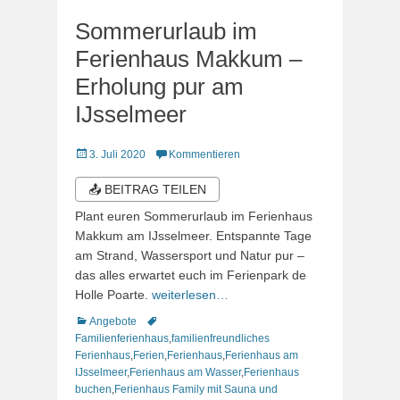
Sommerurlaub im
Ferienhaus Makkum –
Erholung pur am
IJsselmeer
Veröffentlicht
3. Juli 2020
Kommentieren
am
📤 BEITRAG TEILEN
Plant euren Sommerurlaub im Ferienhaus
Makkum am IJsselmeer. Entspannte Tage
am Strand, Wassersport und Natur pur –
das alles erwartet euch im Ferienpark de
Holle Poarte.
weiterlesen…
Kategorien
Schlagworte
Angebote
Familienferienhaus
,
familienfreundliches
Ferienhaus
,
Ferien
,
Ferienhaus
,
Ferienhaus am
IJsselmeer
,
Ferienhaus am Wasser
,
Ferienhaus
buchen
,
Ferienhaus Family mit Sauna und