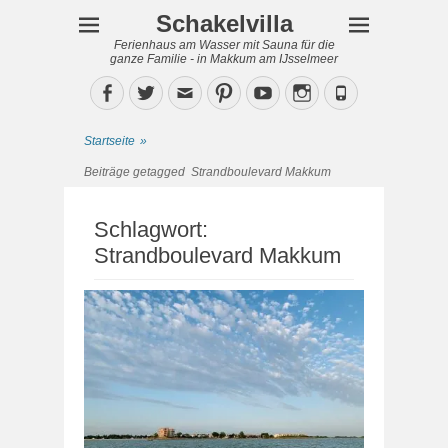
Schakelvilla
Ferienhaus am Wasser mit Sauna für die
ganze Familie - in Makkum am IJsselmeer
Facebook
Twitter
Email
Pinterest
YouTube
Instagram
Phone
Startseite
»
Beiträge getagged
Strandboulevard Makkum
Schlagwort:
Strandboulevard Makkum