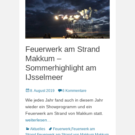
Feuerwerk am Strand
Makkum –
Sommerhighlight am
IJsselmeer
Veröffentlicht
8. August 2019
6 Kommentare
am
Wie jedes Jahr fand auch in diesem Jahr
wieder ein Showprogramm und ein
Feuerwerk am Strand von Makkum statt.
weiterlesen…
Kategorien
Schlagworte
Aktuelles
Feuerwerk
,
Feuerwerk am
Strand
,
Feuerwerk am Strand von Makkum
,
Makkum