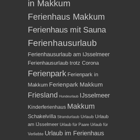
in Makkum
Ferienhaus Makkum
Ferienhaus mit Sauna
Ferienhausurlaub
Ferienhausurlaub am IJsselmeer
Ferienhausurlaub trotz Corona
Ferienpark
Ferienpark in
Ferienpark Makkum
Makkum
Friesland
IJsselmeer
Hundeurlaub
Makkum
Kinderferienhaus
Schakelvilla
Urlaub
Urlaub
Strandurlaub
am IJsselmeer
Urlaub für Paare
Urlaub für
Urlaub im Ferienhaus
Verliebte