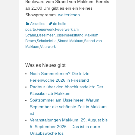
Boulevard vom Strand von Makkum. Bereits
ab 21:00 Uhr gibt es ein ein kleines
Showprogramm.
weiterlesen…
Kategorien
Schlagworte
Aktuelles
de holle
poarte
,
Feuerwerk
,
Feuerwerk am
Strand
,
IJsselmeer
,
IJsselmeerstrand
,
Makkum
Beach
,
Schakelvilla
,
Strand Makkum
,
Strand von
Makkum
,
Vuurwerk
Was es Neues gibt:
Noch Sommerferien? Die letzte
Ferienwoche 2026 in Friesland
Radtour über den Abschlussdeich: Der
Klassiker ab Makkum
Spätsommer am IJsselmeer: Warum
September die schönste Zeit in Makkum
ist
Veranstaltungen Makkum: 29. August bis
5. September 2026 – Das ist in eurer
Urlaubswoche los