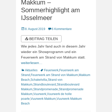
Makkum –
Sommerhighlight am
IJsselmeer
Veröffentlicht
8. August 2019
6 Kommentare
am
📤 BEITRAG TEILEN
Wie jedes Jahr fand auch in diesem Jahr
wieder ein Showprogramm und ein
Feuerwerk am Strand von Makkum statt.
weiterlesen…
Kategorien
Schlagworte
Aktuelles
Feuerwerk
,
Feuerwerk am
Strand
,
Feuerwerk am Strand von Makkum
,
Makkum
Beach
,
Schakelvilla
,
Strand von
Makkum
,
Strandboulevard
,
Strandboulevard
Makkum
,
Strandpromenade
,
Strandpromenade
Makkum
,
Vuurwerk
,
Vuurwerk de holle
poarte
,
Vuurwerk Makkum
,
Vuurwerk Makkum
Beach