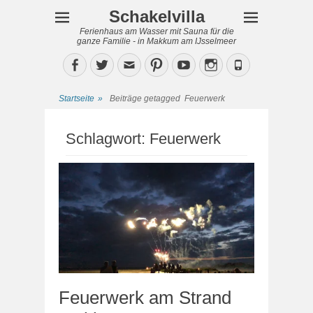
Schakelvilla
Ferienhaus am Wasser mit Sauna für die
ganze Familie - in Makkum am IJsselmeer
Facebook
Twitter
Email
Pinterest
YouTube
Instagram
Phone
Startseite
»
Beiträge getagged
Feuerwerk
Schlagwort:
Feuerwerk
Feuerwerk am Strand