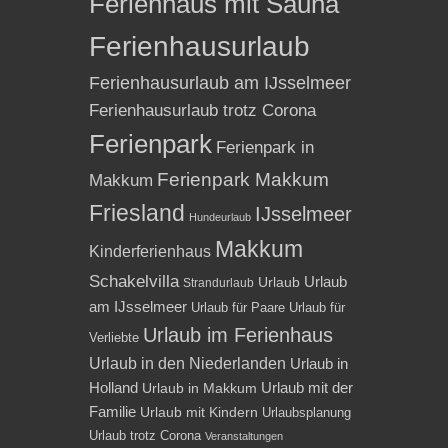
Ferienhaus mit Sauna
Ferienhausurlaub
Ferienhausurlaub am IJsselmeer
Ferienhausurlaub trotz Corona
Ferienpark
Ferienpark in
Ferienpark Makkum
Makkum
Friesland
IJsselmeer
Hundeurlaub
Makkum
Kinderferienhaus
Schakelvilla
Urlaub
Urlaub
Strandurlaub
am IJsselmeer
Urlaub für Paare
Urlaub für
Urlaub im Ferienhaus
Verliebte
Urlaub in den Niederlanden
Urlaub in
Holland
Urlaub mit der
Urlaub in Makkum
Familie
Urlaub mit Kindern
Urlaubsplanung
Urlaub trotz Corona
Veranstaltungen