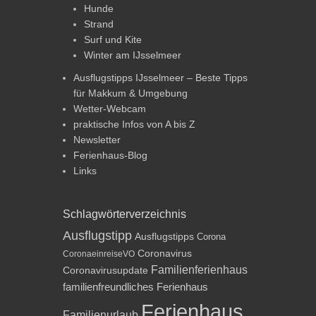
Hunde
Strand
Surf und Kite
Winter am IJsselmeer
Ausflugstipps IJsselmeer – Beste Tipps
für Makkum & Umgebung
Wetter-Webcam
praktische Infos von A bis Z
Newsletter
Ferienhaus-Blog
Links
Schlagwörterverzeichnis
Ausflugstipp
Ausflugstipps
Corona
Coronavirus
CoronaeinreiseVO
Familienferienhaus
Coronavirusupdate
familienfreundliches Ferienhaus
Ferienhaus
Familienurlaub