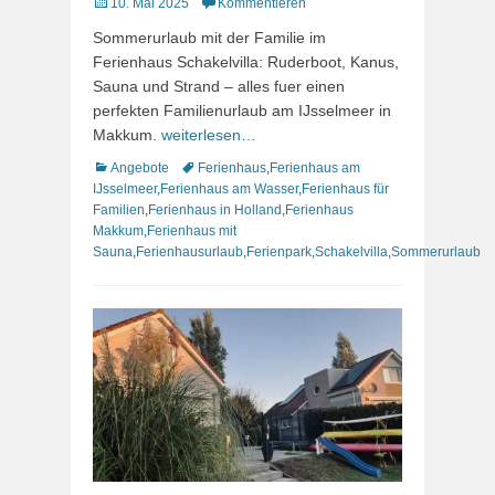
Veröffentlicht
10. Mai 2025
Kommentieren
am
Sommerurlaub mit der Familie im
Ferienhaus Schakelvilla: Ruderboot, Kanus,
Sauna und Strand – alles fuer einen
perfekten Familienurlaub am IJsselmeer in
Makkum.
weiterlesen…
Kategorien
Schlagworte
Angebote
Ferienhaus
,
Ferienhaus am
IJsselmeer
,
Ferienhaus am Wasser
,
Ferienhaus für
Familien
,
Ferienhaus in Holland
,
Ferienhaus
Makkum
,
Ferienhaus mit
Sauna
,
Ferienhausurlaub
,
Ferienpark
,
Schakelvilla
,
Sommerurlaub