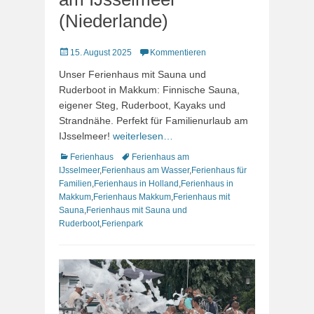
(Niederlande)
Veröffentlicht
15. August 2025
Kommentieren
am
Unser Ferienhaus mit Sauna und
Ruderboot in Makkum: Finnische Sauna,
eigener Steg, Ruderboot, Kayaks und
Strandnähe. Perfekt für Familienurlaub am
IJsselmeer!
weiterlesen…
Kategorien
Schlagworte
Ferienhaus
Ferienhaus am
IJsselmeer
,
Ferienhaus am Wasser
,
Ferienhaus für
Familien
,
Ferienhaus in Holland
,
Ferienhaus in
Makkum
,
Ferienhaus Makkum
,
Ferienhaus mit
Sauna
,
Ferienhaus mit Sauna und
Ruderboot
,
Ferienpark