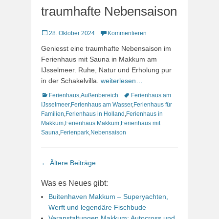
traumhafte Nebensaison
Veröffentlicht
28. Oktober 2024
Kommentieren
am
Geniesst eine traumhafte Nebensaison im
Ferienhaus mit Sauna in Makkum am
IJsselmeer. Ruhe, Natur und Erholung pur
in der Schakelvilla.
weiterlesen…
Kategorien
Schlagworte
Ferienhaus
,
Außenbereich
Ferienhaus am
IJsselmeer
,
Ferienhaus am Wasser
,
Ferienhaus für
Familien
,
Ferienhaus in Holland
,
Ferienhaus in
Makkum
,
Ferienhaus Makkum
,
Ferienhaus mit
Sauna
,
Ferienpark
,
Nebensaison
Beitrags-
←
Ältere Beiträge
Navigation
Was es Neues gibt:
Buitenhaven Makkum – Superyachten,
Werft und legendäre Fischbude
Veranstaltungen Makkum: Autocross und