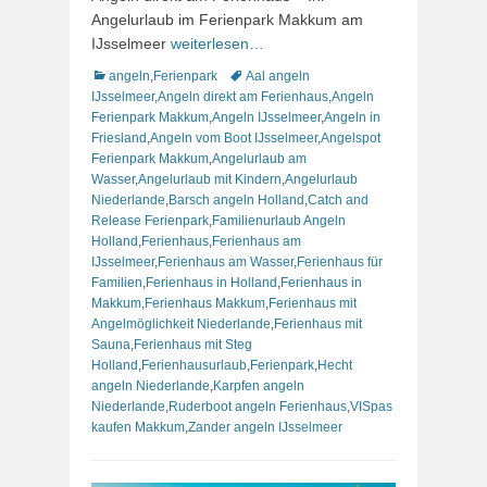
Angelurlaub im Ferienpark Makkum am
IJsselmeer
weiterlesen…
Kategorien
Schlagworte
angeln
,
Ferienpark
Aal angeln
IJsselmeer
,
Angeln direkt am Ferienhaus
,
Angeln
Ferienpark Makkum
,
Angeln IJsselmeer
,
Angeln in
Friesland
,
Angeln vom Boot IJsselmeer
,
Angelspot
Ferienpark Makkum
,
Angelurlaub am
Wasser
,
Angelurlaub mit Kindern
,
Angelurlaub
Niederlande
,
Barsch angeln Holland
,
Catch and
Release Ferienpark
,
Familienurlaub Angeln
Holland
,
Ferienhaus
,
Ferienhaus am
IJsselmeer
,
Ferienhaus am Wasser
,
Ferienhaus für
Familien
,
Ferienhaus in Holland
,
Ferienhaus in
Makkum
,
Ferienhaus Makkum
,
Ferienhaus mit
Angelmöglichkeit Niederlande
,
Ferienhaus mit
Sauna
,
Ferienhaus mit Steg
Holland
,
Ferienhausurlaub
,
Ferienpark
,
Hecht
angeln Niederlande
,
Karpfen angeln
Niederlande
,
Ruderboot angeln Ferienhaus
,
VISpas
kaufen Makkum
,
Zander angeln IJsselmeer