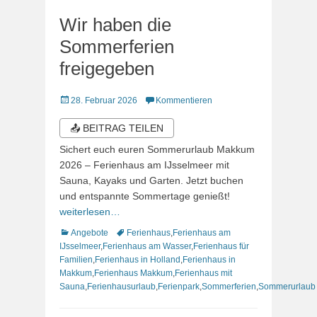
Wir haben die
Sommerferien
freigegeben
Veröffentlicht
28. Februar 2026
Kommentieren
am
📤 BEITRAG TEILEN
Sichert euch euren Sommerurlaub Makkum
2026 – Ferienhaus am IJsselmeer mit
Sauna, Kayaks und Garten. Jetzt buchen
und entspannte Sommertage genießt!
weiterlesen…
Kategorien
Schlagworte
Angebote
Ferienhaus
,
Ferienhaus am
IJsselmeer
,
Ferienhaus am Wasser
,
Ferienhaus für
Familien
,
Ferienhaus in Holland
,
Ferienhaus in
Makkum
,
Ferienhaus Makkum
,
Ferienhaus mit
Sauna
,
Ferienhausurlaub
,
Ferienpark
,
Sommerferien
,
Sommerurlaub