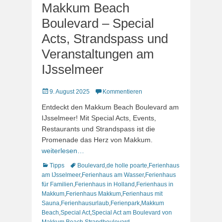
Makkum Beach
Boulevard – Special
Acts, Strandspass und
Veranstaltungen am
IJsselmeer
Veröffentlicht
9. August 2025
Kommentieren
am
Entdeckt den Makkum Beach Boulevard am
IJsselmeer! Mit Special Acts, Events,
Restaurants und Strandspass ist die
Promenade das Herz von Makkum.
weiterlesen…
Kategorien
Schlagworte
Tipps
Boulevard
,
de holle poarte
,
Ferienhaus
am IJsselmeer
,
Ferienhaus am Wasser
,
Ferienhaus
für Familien
,
Ferienhaus in Holland
,
Ferienhaus in
Makkum
,
Ferienhaus Makkum
,
Ferienhaus mit
Sauna
,
Ferienhausurlaub
,
Ferienpark
,
Makkum
Beach
,
Special Act
,
Special Act am Boulevard von