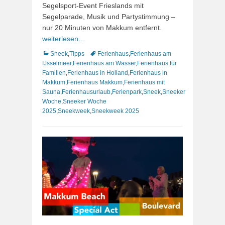
Segelsport-Event Frieslands mit
Segelparade, Musik und Partystimmung –
nur 20 Minuten von Makkum entfernt.
weiterlesen…
Kategorien
Schlagworte
Sneek
,
Tipps
Ferienhaus
,
Ferienhaus am
IJsselmeer
,
Ferienhaus am Wasser
,
Ferienhaus für
Familien
,
Ferienhaus in Holland
,
Ferienhaus in
Makkum
,
Ferienhaus Makkum
,
Ferienhaus mit
Sauna
,
Ferienhausurlaub
,
Ferienpark
,
Sneek
,
Sneeker
Woche
,
Sneeker Woche
2025
,
Sneekweek
,
Sneekweek 2025