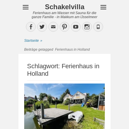
Schakelvilla
Ferienhaus am Wasser mit Sauna für die
ganze Familie - in Makkum am IJsselmeer
Facebook
Twitter
Email
Pinterest
YouTube
Instagram
Phone
Startseite
»
Beiträge getagged
Ferienhaus in Holland
Schlagwort:
Ferienhaus in
Holland