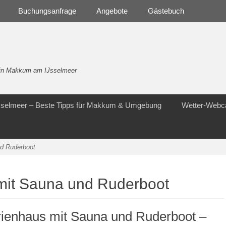
Buchungsanfrage
Angebote
Gästebuch
- in Makkum am IJsselmeer
Jsselmeer – Beste Tipps für Makkum & Umgebung
Wetter-Web
nd Ruderboot
mit Sauna und Ruderboot
rienhaus mit Sauna und Ruderboot –