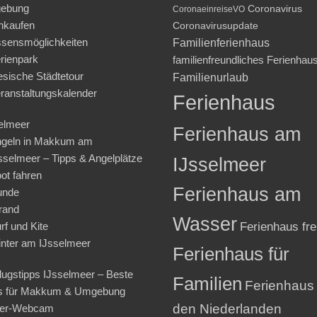
ebung
Coronavirus
CoronaeinreiseVO
nkaufen
Coronavirusupdate
sensmöglichkeiten
Familienferienhaus
rienpark
familienfreundliches Ferienhau
iesische Städtetour
Familienurlaub
ranstaltungskalender
Ferienhaus
elmeer
Ferienhaus am
geln in Makkum am
sselmeer – Tipps & Angelplätze
IJsselmeer
ot fahren
Ferienhaus am
unde
rand
Wasser
rf und Kite
Ferienhaus fre
nter am IJsselmeer
Ferienhaus für
lugstipps IJsselmeer – Beste
Familien
Ferienhaus 
s für Makkum & Umgebung
den Niederlanden
ter-Webcam