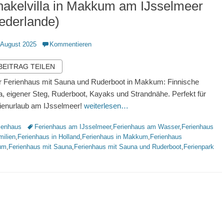
akelvilla in Makkum am IJsselmeer
ederlande)
ntlicht
 August 2025
Kommentieren
 BEITRAG TEILEN
 Ferienhaus mit Sauna und Ruderboot in Makkum: Finnische
, eigener Steg, Ruderboot, Kayaks und Strandnähe. Perfekt für
ienurlaub am IJsselmeer!
weiterlesen…
rien
Schlagworte
ienhaus
Ferienhaus am IJsselmeer
,
Ferienhaus am Wasser
,
Ferienhaus
milien
,
Ferienhaus in Holland
,
Ferienhaus in Makkum
,
Ferienhaus
um
,
Ferienhaus mit Sauna
,
Ferienhaus mit Sauna und Ruderboot
,
Ferienpark