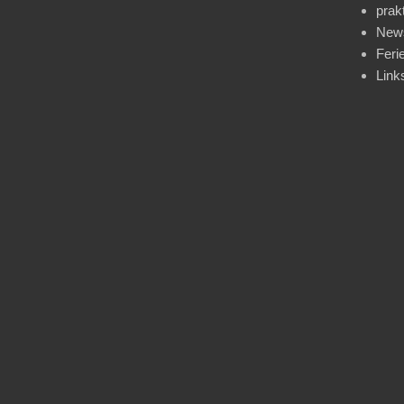
prak
News
Feri
Link