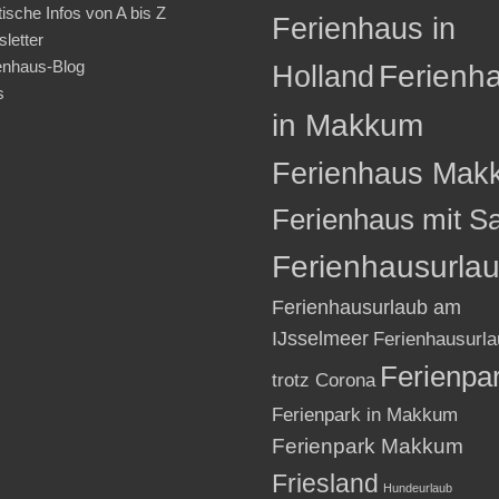
tische Infos von A bis Z
Ferienhaus in
letter
enhaus-Blog
Holland
Ferienh
s
in Makkum
Ferienhaus Mak
Ferienhaus mit S
Ferienhausurla
Ferienhausurlaub am
IJsselmeer
Ferienhausurla
Ferienpa
trotz Corona
Ferienpark in Makkum
Ferienpark Makkum
Friesland
Hundeurlaub