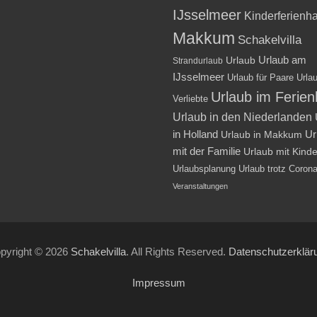
IJsselmeer
Kinderferienh
Makkum
Schakelvilla
Urlaub am
Urlaub
Strandurlaub
IJsselmeer
Urlaub für Paare
Urlau
Urlaub im Ferie
Verliebte
Urlaub in den Niederlanden
in Holland
Ur
Urlaub in Makkum
mit der Familie
Urlaub mit Kind
Urlaubsplanung
Urlaub trotz Coron
Veranstaltungen
pyright © 2026
Schakelvilla
. All Rights Reserved.
Datenschutzerklär
Impressum