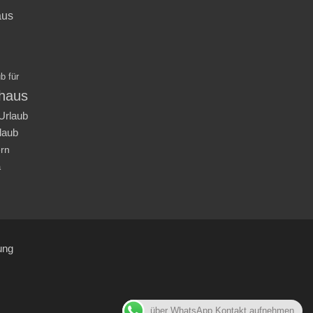
aus
b für
nhaus
Urlaub
laub
ern
a
ung
über WhatsApp Kontakt aufnehmen