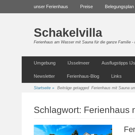
Weiter
Navigation
unser Ferienhaus
Preise
Belegungsplan
zum
Inhalt
Schakelvilla
Ferienhaus am Wasser mit Sauna für die ganze Familie 
Weiter
Sekundäre Navigation
Umgebung
IJsselmeer
Ausflugstipps I
zum
Inhalt
Newsletter
Ferienhaus-Blog
Links
Startseite
»
Beiträge getagged
Ferienhaus mit Sauna u
Schlagwort:
Ferienhaus 
Fe