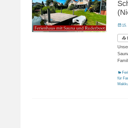
Sch
(Ni
Veröffe
15.
am
📤
Unser
Sauna
Famil
Katego
Fer
für Fa
Makk