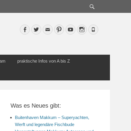
Suche
Facebook
Twitter
Email
Pinterest
YouTube
Instagram
Phone
cam
praktische Infos von A bis Z
Was es Neues gibt:
Buitenhaven Makkum – Superyachten,
Werft und legendäre Fischbude