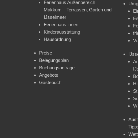
Ferienhaus Außenbereich
Umg
Makkum – Terrassen, Garten und
Ei
IJsselmeer
Es
Ferienhaus innen
Fe
Kinderausstattung
fr
Hausordnung
Ve
Preise
IJss
Belegungsplan
An
Buchungsanfrage
IJ
Angebote
Bo
Gästebuch
H
St
Su
Wi
Ausf
Tipp
Wet