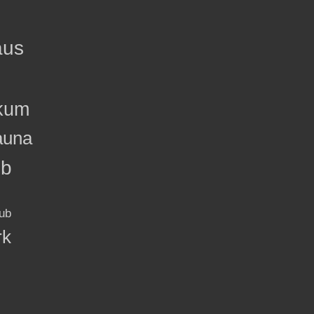
aus
kum
auna
ub
ub
rk