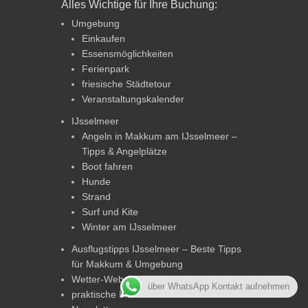
Alles Wichtige für Ihre Buchung:
Umgebung
Einkaufen
Essensmöglichkeiten
Ferienpark
friesische Städtetour
Veranstaltungskalender
IJsselmeer
Angeln in Makkum am IJsselmeer –
Tipps & Angelplätze
Boot fahren
Hunde
Strand
Surf und Kite
Winter am IJsselmeer
Ausflugstipps IJsselmeer – Beste Tipps
für Makkum & Umgebung
Wetter-Webcam
über WhatsApp Kontakt aufnehmen
praktische Infos von A bis Z