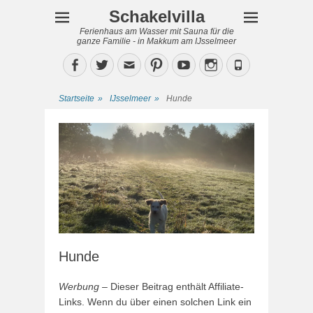
Schakelvilla
Ferienhaus am Wasser mit Sauna für die
ganze Familie - in Makkum am IJsselmeer
Facebook
Twitter
Email
Pinterest
YouTube
Instagram
Phone
Startseite
»
IJsselmeer
»
Hunde
Hunde
Werbung
– Dieser Beitrag enthält Affiliate-
Links. Wenn du über einen solchen Link ein