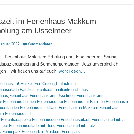
szeit im Ferienhaus Makkum –
holung am IJsselmeer
ntlicht
Januar 2022
Kommentieren
it Ferienhaus Makkum: Erholung am IJsselmeer mit Sauna,
dspaziergängen und Sonnenuntergängen. Jetzt unverbindlich
gen – wir freuen uns auf euch!
weiterlesen…
rien
Schlagworte
ienhaus
Auszeit von Corona
,
Einfach mal
nhausurlaub
,
Familienferienhaus
,
familienfreundliches
nhaus
,
Ferienhaus
,
Ferienhaus am IJsselmeer
,
Ferienhaus am
r
,
Ferienhaus buchen
,
Ferienhaus frei
,
Ferienhaus für Familien
,
Ferienhaus in
iederlanden
,
Ferienhaus in Holland
,
Ferienhaus in Makkum
,
Ferienhaus
um
,
Ferienhaus mit
,
Ferienhauspreise
,
Ferienhausseite
,
Ferienhausurlaub
,
Ferienhausurlaub am
lmeer
,
Ferienhausurlaub mit Hund
,
Ferienhausurlaub trotz
a
,
Ferienpark
,
Ferienpark in Makkum
,
Ferienpark