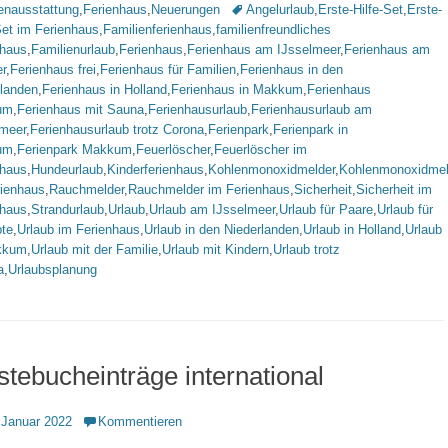
rien
Schlagworte
enausstattung
,
Ferienhaus
,
Neuerungen
Angelurlaub
,
Erste-Hilfe-Set
,
Erste-
Set im Ferienhaus
,
Familienferienhaus
,
familienfreundliches
nhaus
,
Familienurlaub
,
Ferienhaus
,
Ferienhaus am IJsselmeer
,
Ferienhaus am
r
,
Ferienhaus frei
,
Ferienhaus für Familien
,
Ferienhaus in den
rlanden
,
Ferienhaus in Holland
,
Ferienhaus in Makkum
,
Ferienhaus
um
,
Ferienhaus mit Sauna
,
Ferienhausurlaub
,
Ferienhausurlaub am
lmeer
,
Ferienhausurlaub trotz Corona
,
Ferienpark
,
Ferienpark in
um
,
Ferienpark Makkum
,
Feuerlöscher
,
Feuerlöscher im
nhaus
,
Hundeurlaub
,
Kinderferienhaus
,
Kohlenmonoxidmelder
,
Kohlenmonoxidmel
rienhaus
,
Rauchmelder
,
Rauchmelder im Ferienhaus
,
Sicherheit
,
Sicherheit im
nhaus
,
Strandurlaub
,
Urlaub
,
Urlaub am IJsselmeer
,
Urlaub für Paare
,
Urlaub für
bte
,
Urlaub im Ferienhaus
,
Urlaub in den Niederlanden
,
Urlaub in Holland
,
Urlaub
kkum
,
Urlaub mit der Familie
,
Urlaub mit Kindern
,
Urlaub trotz
a
,
Urlaubsplanung
tebucheinträge international
ntlicht
 Januar 2022
Kommentieren