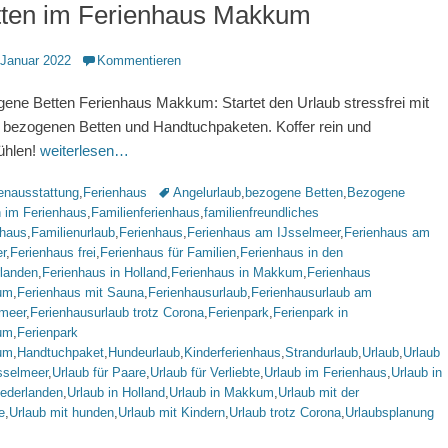
tten im Ferienhaus Makkum
ntlicht
 Januar 2022
Kommentieren
ene Betten Ferienhaus Makkum: Startet den Urlaub stressfrei mit
h bezogenen Betten und Handtuchpaketen. Koffer rein und
ühlen!
weiterlesen…
rien
Schlagworte
enausstattung
,
Ferienhaus
Angelurlaub
,
bezogene Betten
,
Bezogene
n im Ferienhaus
,
Familienferienhaus
,
familienfreundliches
nhaus
,
Familienurlaub
,
Ferienhaus
,
Ferienhaus am IJsselmeer
,
Ferienhaus am
r
,
Ferienhaus frei
,
Ferienhaus für Familien
,
Ferienhaus in den
rlanden
,
Ferienhaus in Holland
,
Ferienhaus in Makkum
,
Ferienhaus
um
,
Ferienhaus mit Sauna
,
Ferienhausurlaub
,
Ferienhausurlaub am
lmeer
,
Ferienhausurlaub trotz Corona
,
Ferienpark
,
Ferienpark in
um
,
Ferienpark
um
,
Handtuchpaket
,
Hundeurlaub
,
Kinderferienhaus
,
Strandurlaub
,
Urlaub
,
Urlaub
sselmeer
,
Urlaub für Paare
,
Urlaub für Verliebte
,
Urlaub im Ferienhaus
,
Urlaub in
iederlanden
,
Urlaub in Holland
,
Urlaub in Makkum
,
Urlaub mit der
e
,
Urlaub mit hunden
,
Urlaub mit Kindern
,
Urlaub trotz Corona
,
Urlaubsplanung