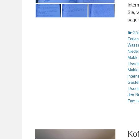
Inter
Sie, 
sage
Katego
Gäs
Ferie
Wasse
Niede
Makk
IJsse
Makk
intern
Gäste
IJsse
den N
Famili
Kof