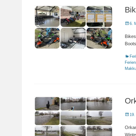
Bik
Veröffe
6. 
am
Bikes
Boots
Katego
Fer
Ferien
Makk
Or
Veröffe
19.
am
Orkan
Winte