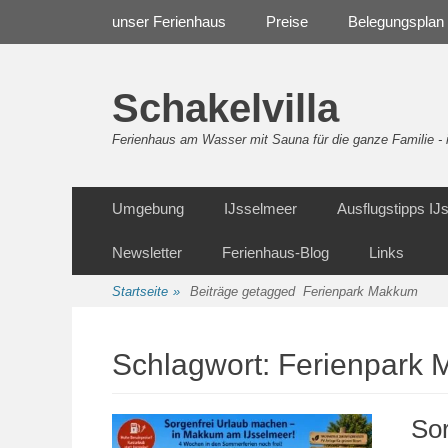
Weiter
Navigation
unser Ferienhaus
Preise
Belegungsplan
zum
Inhalt
Schakelvilla
Ferienhaus am Wasser mit Sauna für die ganze Familie 
Weiter
Sekundäre Navigation
Umgebung
IJsselmeer
Ausflugstipps I
zum
Inhalt
Newsletter
Ferienhaus-Blog
Links
Startseite
»
Beiträge getagged
Ferienpark Makkum
Schlagwort:
Ferienpark
So