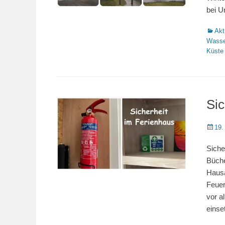
bei U
Katego
Akt
Wasse
Küste
Sic
Veröffe
19.
am
Siche
Büche
Hausa
Feuer
vor a
einse