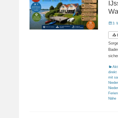
IJs
Wa
Veröffe
3. 
am
📤
Sorge
Bades
siche
Katego
Akt
direk
mit sa
Niede
Niede
Ferie
Nähe