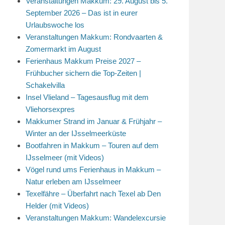
Veranstaltungen Makkum: 29. August bis 5.
September 2026 – Das ist in eurer
Urlaubswoche los
Veranstaltungen Makkum: Rondvaarten &
Zomermarkt im August
Ferienhaus Makkum Preise 2027 –
Frühbucher sichern die Top-Zeiten |
Schakelvilla
Insel Vlieland – Tagesausflug mit dem
Vliehorsexpres
Makkumer Strand im Januar & Frühjahr –
Winter an der IJsselmeerküste
Bootfahren in Makkum – Touren auf dem
IJsselmeer (mit Videos)
Vögel rund ums Ferienhaus in Makkum –
Natur erleben am IJsselmeer
Texelfähre – Überfahrt nach Texel ab Den
Helder (mit Videos)
Veranstaltungen Makkum: Wandelexcursie