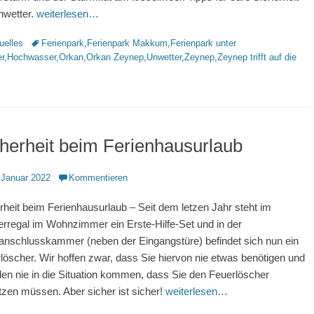
nwetter.
weiterlesen…
rien
Schlagworte
uelles
Ferienpark
,
Ferienpark Makkum
,
Ferienpark unter
r
,
Hochwasser
,
Orkan
,
Orkan Zeynep
,
Unwetter
,
Zeynep
,
Zeynep trifft auf die
herheit beim Ferienhausurlaub
ntlicht
 Januar 2022
Kommentieren
rheit beim Ferienhausurlaub – Seit dem letzen Jahr steht im
rregal im Wohnzimmer ein Erste-Hilfe-Set und in der
nschlusskammer (neben der Eingangstüre) befindet sich nun ein
löscher. Wir hoffen zwar, dass Sie hiervon nie etwas benötigen und
llen nie in die Situation kommen, dass Sie den Feuerlöscher
tzen müssen. Aber sicher ist sicher!
weiterlesen…