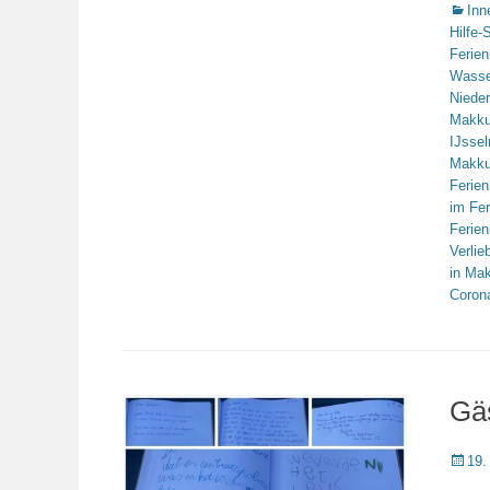
Katego
Inn
Hilfe-
Ferie
Wasse
Niede
Makk
IJsse
Makk
Ferie
im Fe
Ferie
Verlie
in Ma
Coron
Gäs
Veröffe
19.
am