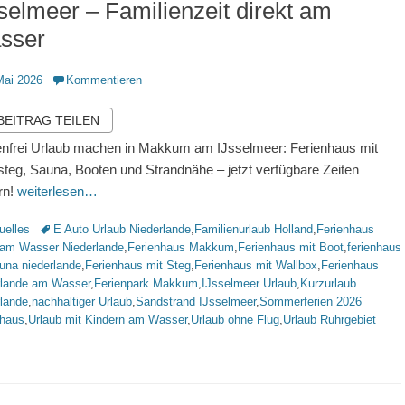
selmeer – Familienzeit direkt am
sser
ntlicht
Mai 2026
Kommentieren
 BEITRAG TEILEN
nfrei Urlaub machen in Makkum am IJsselmeer: Ferienhaus mit
teg, Sauna, Booten und Strandnähe – jetzt verfügbare Zeiten
rn!
weiterlesen…
rien
Schlagworte
uelles
E Auto Urlaub Niederlande
,
Familienurlaub Holland
,
Ferienhaus
t am Wasser Niederlande
,
Ferienhaus Makkum
,
Ferienhaus mit Boot
,
ferienhaus
una niederlande
,
Ferienhaus mit Steg
,
Ferienhaus mit Wallbox
,
Ferienhaus
rlande am Wasser
,
Ferienpark Makkum
,
IJsselmeer Urlaub
,
Kurzurlaub
rlande
,
nachhaltiger Urlaub
,
Sandstrand IJsselmeer
,
Sommerferien 2026
nhaus
,
Urlaub mit Kindern am Wasser
,
Urlaub ohne Flug
,
Urlaub Ruhrgebiet