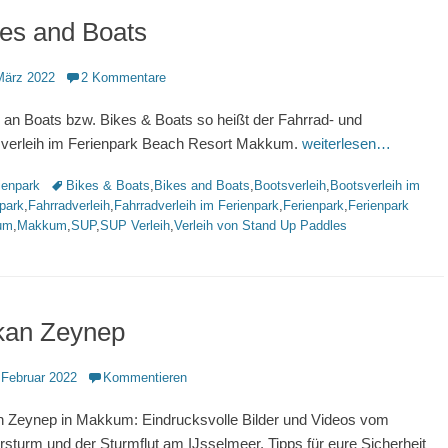
es and Boats
ntlicht
März 2022
2 Kommentare
 an Boats bzw. Bikes & Boats so heißt der Fahrrad- und
verleih im Ferienpark Beach Resort Makkum.
weiterlesen…
rien
Schlagworte
ienpark
Bikes & Boats
,
Bikes and Boats
,
Bootsverleih
,
Bootsverleih im
park
,
Fahrradverleih
,
Fahrradverleih im Ferienpark
,
Ferienpark
,
Ferienpark
um
,
Makkum
,
SUP
,
SUP Verleih
,
Verleih von Stand Up Paddles
kan Zeynep
ntlicht
 Februar 2022
Kommentieren
 Zeynep in Makkum: Eindrucksvolle Bilder und Videos vom
rsturm und der Sturmflut am IJsselmeer. Tipps für eure Sicherheit