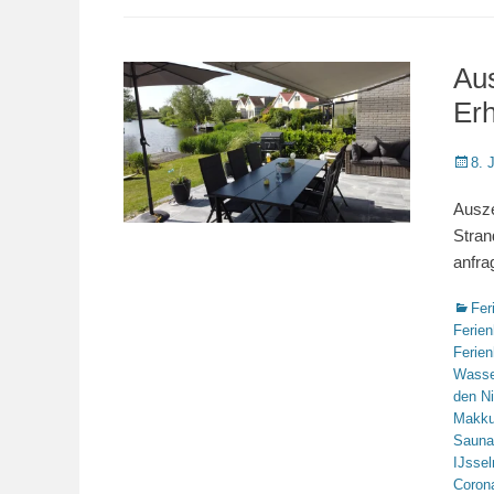
Au
Er
Veröffe
8. 
am
Ausze
Stran
anfra
Katego
Fer
Ferie
Ferie
Wasse
den N
Makk
Sauna
IJsse
Coron