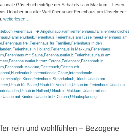
nationale Gästebucheinträge der Schakelvilla in Makkum – Lesen
was Urlauber aus aller Welt über unser Ferienhaus am IJsselmeer
n.
weiterlesen…
rien
Schlagworte
tebuch
,
Ferienhaus
Angelurlaub
,
Familienferienhaus
,
familienfreundliches
nhaus
,
Familienurlaub
,
Ferienhaus
,
Ferienhaus am IJsselmeer
,
Ferienhaus am
r
,
Ferienhaus frei
,
Ferienhaus für Familien
,
Ferienhaus in den
rlanden
,
Ferienhaus in Holland
,
Ferienhaus in Makkum
,
Ferienhaus
um
,
Ferienhaus mit Sauna
,
Ferienhausurlaub
,
Ferienhausurlaub am
lmeer
,
Ferienhausurlaub trotz Corona
,
Ferienpark
,
Ferienpark in
um
,
Ferienpark Makkum
,
Gästebuch
,
Gästebuch
ational
,
Hundeurlaub
,
internationale Gäste
,
internationale
bucheinträge
,
Kinderferienhaus
,
Strandurlaub
,
Urlaub
,
Urlaub am
lmeer
,
Urlaub für Paare
,
Urlaub für Verliebte
,
Urlaub im Ferienhaus
,
Urlaub in
iederlanden
,
Urlaub in Holland
,
Urlaub in Makkum
,
Urlaub mit der
e
,
Urlaub mit Kindern
,
Urlaub trotz Corona
,
Urlaubsplanung
fer rein und wohlfühlen – Bezogene