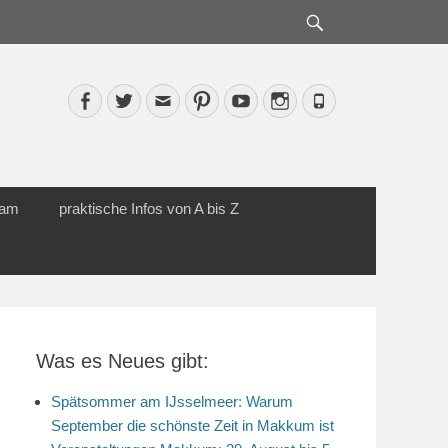
Suche
Facebook
Twitter
Email
Pinterest
YouTube
Instagram
Phone
cam
praktische Infos von A bis Z
Was es Neues gibt:
Spätsommer am IJsselmeer: Warum
September die schönste Zeit in Makkum ist