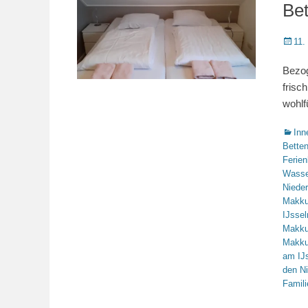
Be
Veröffe
11.
am
Bezog
frisc
wohlf
Katego
Inn
Bette
Ferie
Wasse
Niede
Makk
IJsse
Makk
Makk
am IJ
den N
Famili