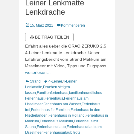
Leiner Lenkmatte
Lenkdrache
Veröffentlicht
15. März 2021
Kommentieren
am
📤 BEITRAG TEILEN
Erfahrt alles ueber die ORAO ZERUKO 2.5
4-Leiner Lenkmatte Lenkdrache. Unser
Erfahrungsbericht vom Strand Makkum am
IJsselmeer mit Video, Tipps und Flugspass.
weiterlesen…
Kategorien
Schlagworte
Strand
4-Leiner
,
4-Leiner
Lenkmatte
,
Drachen steigen
lassen
,
Familienferienhaus
,
familienfreundliches
Ferienhaus
,
Ferienhaus
,
Ferienhaus am
IJsselmeer
,
Ferienhaus am Wasser
,
Ferienhaus
frei
,
Ferienhaus für Familien
,
Ferienhaus in den
Niederlanden
,
Ferienhaus in Holland
,
Ferienhaus in
Makkum
,
Ferienhaus Makkum
,
Ferienhaus mit
Sauna
,
Ferienhausurlaub
,
Ferienhausurlaub am
IJsselmeer
,
Ferienhausurlaub trotz