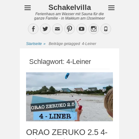
Schakelvilla
Ferienhaus am Wasser mit Sauna für die
ganze Familie - in Makkum am IJsselmeer
Facebook
Twitter
Email
Pinterest
YouTube
Instagram
Phone
Startseite
»
Beiträge getagged
4-Leiner
Schlagwort:
4-Leiner
ORAO ZERUKO 2.5 4-