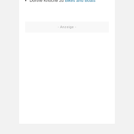
Dörthe Knoche
zu
Bikes and Boats
- Anzeige -