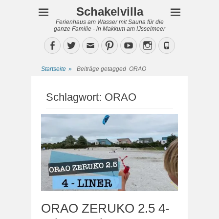
Schakelvilla
Ferienhaus am Wasser mit Sauna für die
ganze Familie - in Makkum am IJsselmeer
Facebook
Twitter
Email
Pinterest
YouTube
Instagram
Phone
Startseite
»
Beiträge getagged
ORAO
Schlagwort:
ORAO
ORAO ZERUKO 2.5 4-