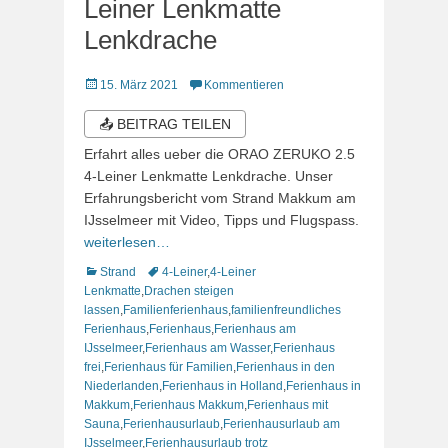
Leiner Lenkmatte
Lenkdrache
Veröffentlicht
15. März 2021
Kommentieren
am
📤 BEITRAG TEILEN
Erfahrt alles ueber die ORAO ZERUKO 2.5
4-Leiner Lenkmatte Lenkdrache. Unser
Erfahrungsbericht vom Strand Makkum am
IJsselmeer mit Video, Tipps und Flugspass.
weiterlesen…
Kategorien
Schlagworte
Strand
4-Leiner
,
4-Leiner
Lenkmatte
,
Drachen steigen
lassen
,
Familienferienhaus
,
familienfreundliches
Ferienhaus
,
Ferienhaus
,
Ferienhaus am
IJsselmeer
,
Ferienhaus am Wasser
,
Ferienhaus
frei
,
Ferienhaus für Familien
,
Ferienhaus in den
Niederlanden
,
Ferienhaus in Holland
,
Ferienhaus in
Makkum
,
Ferienhaus Makkum
,
Ferienhaus mit
Sauna
,
Ferienhausurlaub
,
Ferienhausurlaub am
IJsselmeer
,
Ferienhausurlaub trotz