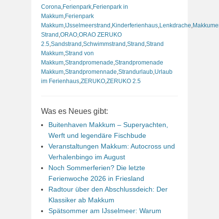
Corona
,
Ferienpark
,
Ferienpark in
Makkum
,
Ferienpark
Makkum
,
IJsselmeerstrand
,
Kinderferienhaus
,
Lenkdrache
,
Makkume
Strand
,
ORAO
,
ORAO ZERUKO
2.5
,
Sandstrand
,
Schwimmstrand
,
Strand
,
Strand
Makkum
,
Strand von
Makkum
,
Strandpromenade
,
Strandpromenade
Makkum
,
Strandpromennade
,
Strandurlaub
,
Urlaub
im Ferienhaus
,
ZERUKO
,
ZERUKO 2.5
Was es Neues gibt:
Buitenhaven Makkum – Superyachten,
Werft und legendäre Fischbude
Veranstaltungen Makkum: Autocross und
Verhalenbingo im August
Noch Sommerferien? Die letzte
Ferienwoche 2026 in Friesland
Radtour über den Abschlussdeich: Der
Klassiker ab Makkum
Spätsommer am IJsselmeer: Warum