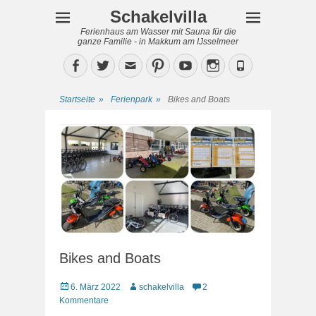
Schakelvilla
Ferienhaus am Wasser mit Sauna für die
ganze Familie - in Makkum am IJsselmeer
Facebook
Twitter
Email
Pinterest
YouTube
Instagram
Phone
Startseite
»
Ferienpark
»
Bikes and Boats
Bikes and Boats
Veröffentlicht
Autor
6. März 2022
schakelvilla
2
am
Kommentare