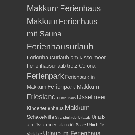
Makkum
Ferienhaus
Makkum
Ferienhaus
mit Sauna
Ferienhausurlaub
Ferienhausurlaub am IJsselmeer
Ferienhausurlaub trotz Corona
Ferienpark
Ferienpark in
Ferienpark Makkum
Makkum
Friesland
IJsselmeer
Hundeurlaub
Makkum
Kinderferienhaus
Schakelvilla
Urlaub
Urlaub
Strandurlaub
am IJsselmeer
Urlaub für Paare
Urlaub für
Urlaub im Ferienhaus
Verliebte