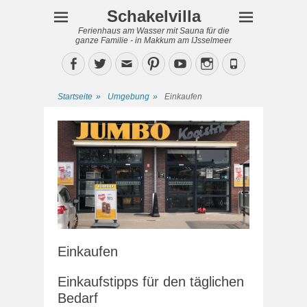
Schakelvilla
Ferienhaus am Wasser mit Sauna für die
ganze Familie - in Makkum am IJsselmeer
Facebook
Twitter
Email
Pinterest
YouTube
Instagram
Phone
Startseite
»
Umgebung
»
Einkaufen
Einkaufen
Einkaufstipps für den täglichen
Bedarf