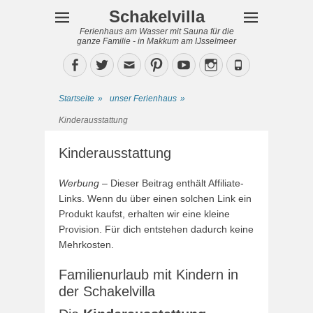
Schakelvilla
Ferienhaus am Wasser mit Sauna für die
ganze Familie - in Makkum am IJsselmeer
Facebook
Twitter
Email
Pinterest
YouTube
Instagram
Phone
Startseite
»
unser Ferienhaus
»
Kinderausstattung
Kinderausstattung
Werbung
– Dieser Beitrag enthält Affiliate-
Links. Wenn du über einen solchen Link ein
Produkt kaufst, erhalten wir eine kleine
Provision. Für dich entstehen dadurch keine
Mehrkosten.
Familienurlaub mit Kindern in
der Schakelvilla