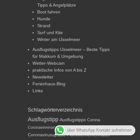
Tipps & Angelplätze
Boot fahren
Hunde
Strand
Surf und Kite
Winter am IJsselmeer
Ausflugstipps IJsselmeer – Beste Tipps
für Makkum & Umgebung
Wetter-Webcam
praktische Infos von A bis Z
Newsletter
Ferienhaus-Blog
Links
Schlagwörterverzeichnis
Ausflugstipp
Ausflugstipps
Corona
Coronavirus
CoronaeinreiseVO
über WhatsApp Kontakt aufnehmen
Familienferienhaus
Coronavirusupdate