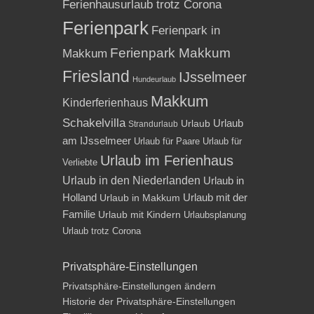
Ferienhausurlaub trotz Corona
Ferienpark
Ferienpark in
Ferienpark Makkum
Makkum
Friesland
IJsselmeer
Hundeurlaub
Makkum
Kinderferienhaus
Schakelvilla
Urlaub
Urlaub
Strandurlaub
am IJsselmeer
Urlaub für Paare
Urlaub für
Urlaub im Ferienhaus
Verliebte
Urlaub in den Niederlanden
Urlaub in
Holland
Urlaub mit der
Urlaub in Makkum
Familie
Urlaub mit Kindern
Urlaubsplanung
Urlaub trotz Corona
Privatsphäre-Einstellungen
Privatsphäre-Einstellungen ändern
Historie der Privatsphäre-Einstellungen