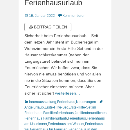
Ferienhausurlaub
Veröffentlicht
19. Januar 2022
Kommentieren
am
📤 BEITRAG TEILEN
Sicherheit beim Ferienhausurlaub – Seit
dem letzen Jahr steht im Bücherregal im
Wohnzimmer ein Erste-Hilfe-Set und in der
Hausanschlusskammer (neben der
Eingangstüre) befindet sich nun ein
Feuerlöscher. Wir hoffen zwar, dass Sie
hiervon nie etwas benötigen und vor allen
nie in die Situation kommen, dass Sie den
Feuerlöscher einsetzen müssen. Aber
sicher ist sicher!
weiterlesen…
Kategorien
Schlagworte
Innenausstattung
,
Ferienhaus
,
Neuerungen
Angelurlaub
,
Erste-Hilfe-Set
,
Erste-Hilfe-Set im
Ferienhaus
,
Familienferienhaus
,
familienfreundliches
Ferienhaus
,
Familienurlaub
,
Ferienhaus
,
Ferienhaus
am IJsselmeer
,
Ferienhaus am Wasser
,
Ferienhaus
frei
,
Ferienhaus für Familien
,
Ferienhaus in den