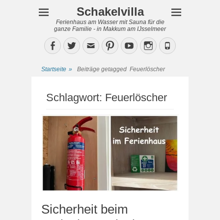
Schakelvilla
Ferienhaus am Wasser mit Sauna für die
ganze Familie - in Makkum am IJsselmeer
Facebook
Twitter
Email
Pinterest
YouTube
Instagram
Phone
Startseite
»
Beiträge getagged
Feuerlöscher
Schlagwort:
Feuerlöscher
Sicherheit beim