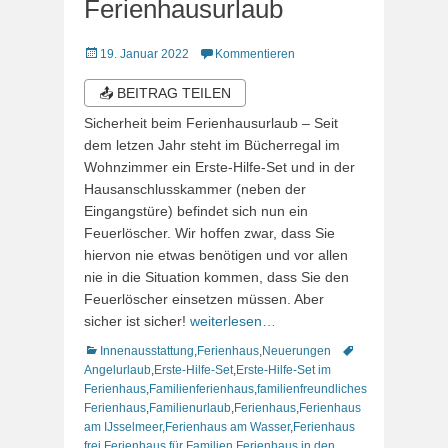
Ferienhausurlaub
Veröffentlicht
19. Januar 2022
Kommentieren
am
📤 BEITRAG TEILEN
Sicherheit beim Ferienhausurlaub – Seit
dem letzen Jahr steht im Bücherregal im
Wohnzimmer ein Erste-Hilfe-Set und in der
Hausanschlusskammer (neben der
Eingangstüre) befindet sich nun ein
Feuerlöscher. Wir hoffen zwar, dass Sie
hiervon nie etwas benötigen und vor allen
nie in die Situation kommen, dass Sie den
Feuerlöscher einsetzen müssen. Aber
sicher ist sicher!
weiterlesen…
Kategorien
Schlagworte
Innenausstattung
,
Ferienhaus
,
Neuerungen
Angelurlaub
,
Erste-Hilfe-Set
,
Erste-Hilfe-Set im
Ferienhaus
,
Familienferienhaus
,
familienfreundliches
Ferienhaus
,
Familienurlaub
,
Ferienhaus
,
Ferienhaus
am IJsselmeer
,
Ferienhaus am Wasser
,
Ferienhaus
frei
,
Ferienhaus für Familien
,
Ferienhaus in den