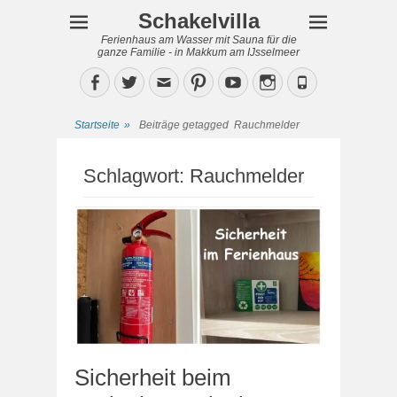
Schakelvilla
Ferienhaus am Wasser mit Sauna für die
ganze Familie - in Makkum am IJsselmeer
Facebook
Twitter
Email
Pinterest
YouTube
Instagram
Phone
Startseite
»
Beiträge getagged
Rauchmelder
Schlagwort:
Rauchmelder
Sicherheit beim