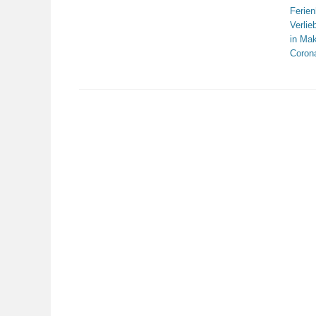
Ferie
Verlie
in Ma
Coron