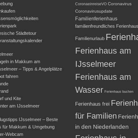
ebung
Coronavirus
CoronaeinreiseVO
nkaufen
Coronavirusupdate
sensmöglichkeiten
Familienferienhaus
rienpark
familienfreundliches Ferienhau
iesische Städtetour
Ferienh
Familienurlaub
ranstaltungskalender
Ferienhaus am
elmeer
geln in Makkum am
IJsselmeer
sselmeer – Tipps & Angelplätze
Ferienhaus am
ot fahren
unde
Wasser
rand
Ferienhaus buchen
rf und Kite
Ferien
Ferienhaus frei
nter am IJsselmeer
für Familien
Ferien
lugstipps IJsselmeer – Beste
in den Niederlanden
s für Makkum & Umgebung
ter-Webcam