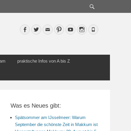
Suche
Facebook
Twitter
Email
Pinterest
YouTube
Instagram
Phone
cam
praktische Infos von A bis Z
Was es Neues gibt:
Spätsommer am IJsselmeer: Warum
September die schönste Zeit in Makkum ist