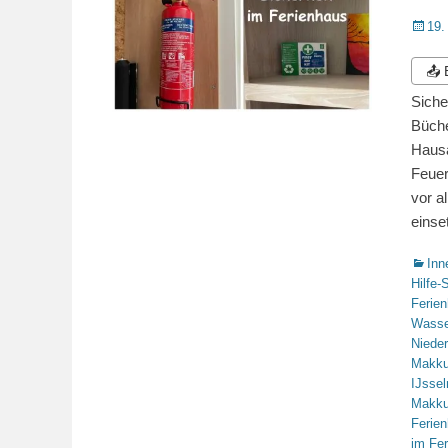
Veröffe
19.
am
📤
Siche
Büche
Hausa
Feuer
vor a
einse
Katego
Inn
Hilfe-
Ferie
Wasse
Niede
Makk
IJsse
Makk
Ferie
im Fe