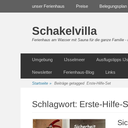
Weiter
Navigation
unser Ferienhaus
Preise
Belegungsplan
zum
Inhalt
Schakelvilla
Ferienhaus am Wasser mit Sauna für die ganze Familie 
Weiter
Sekundäre Navigation
Umgebung
IJsselmeer
Ausflugstipps I
zum
Inhalt
Newsletter
Ferienhaus-Blog
Links
Startseite
»
Beiträge getagged
Erste-Hilfe-Set
Schlagwort:
Erste-Hilfe-S
Sic