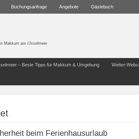
Buchungsanfrage
Angebote
Gästebuch
- in Makkum am IJsselmeer
Jsselmeer – Beste Tipps für Makkum & Umgebung
Wetter-Web
et
herheit beim Ferienhausurlaub