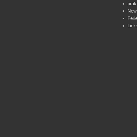
prak
News
Feri
Link