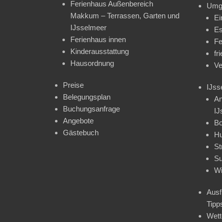
Ferienhaus Außenbereich
Umg
Makkum – Terrassen, Garten und
Ei
IJsselmeer
Es
Ferienhaus innen
Fe
Kinderausstattung
fr
Hausordnung
Ve
Preise
IJss
Belegungsplan
An
Buchungsanfrage
IJ
Angebote
Bo
Gästebuch
H
St
Su
Wi
Ausf
Tipp
Wet