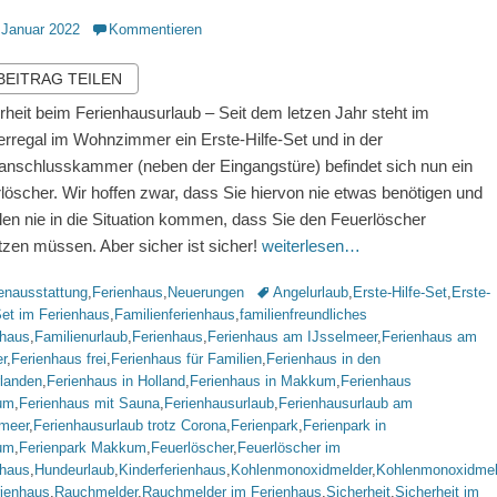
ntlicht
 Januar 2022
Kommentieren
 BEITRAG TEILEN
rheit beim Ferienhausurlaub – Seit dem letzen Jahr steht im
rregal im Wohnzimmer ein Erste-Hilfe-Set und in der
nschlusskammer (neben der Eingangstüre) befindet sich nun ein
löscher. Wir hoffen zwar, dass Sie hiervon nie etwas benötigen und
llen nie in die Situation kommen, dass Sie den Feuerlöscher
tzen müssen. Aber sicher ist sicher!
weiterlesen…
rien
Schlagworte
enausstattung
,
Ferienhaus
,
Neuerungen
Angelurlaub
,
Erste-Hilfe-Set
,
Erste-
Set im Ferienhaus
,
Familienferienhaus
,
familienfreundliches
nhaus
,
Familienurlaub
,
Ferienhaus
,
Ferienhaus am IJsselmeer
,
Ferienhaus am
r
,
Ferienhaus frei
,
Ferienhaus für Familien
,
Ferienhaus in den
rlanden
,
Ferienhaus in Holland
,
Ferienhaus in Makkum
,
Ferienhaus
um
,
Ferienhaus mit Sauna
,
Ferienhausurlaub
,
Ferienhausurlaub am
lmeer
,
Ferienhausurlaub trotz Corona
,
Ferienpark
,
Ferienpark in
um
,
Ferienpark Makkum
,
Feuerlöscher
,
Feuerlöscher im
nhaus
,
Hundeurlaub
,
Kinderferienhaus
,
Kohlenmonoxidmelder
,
Kohlenmonoxidmel
rienhaus
,
Rauchmelder
,
Rauchmelder im Ferienhaus
,
Sicherheit
,
Sicherheit im