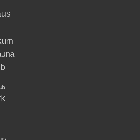
aus
kum
auna
ub
ub
rk
aus