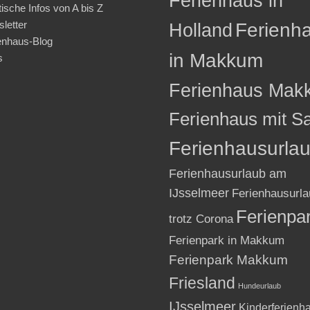
Ferienhaus in
tische Infos von A bis Z
letter
Holland
Ferienh
enhaus-Blog
in Makkum
s
Ferienhaus Mak
Ferienhaus mit S
Ferienhausurla
Ferienhausurlaub am
IJsselmeer
Ferienhausurla
Ferienpa
trotz Corona
Ferienpark in Makkum
Ferienpark Makkum
Friesland
Hundeurlaub
IJsselmeer
Kinderferienh