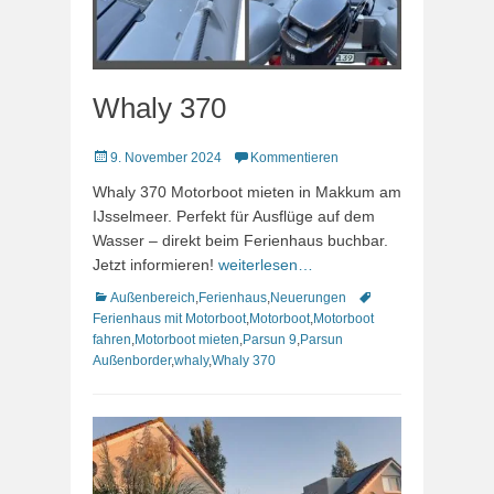
Whaly 370
Veröffentlicht
9. November 2024
Kommentieren
am
Whaly 370 Motorboot mieten in Makkum am
IJsselmeer. Perfekt für Ausflüge auf dem
Wasser – direkt beim Ferienhaus buchbar.
Jetzt informieren!
weiterlesen…
Kategorien
Schlagworte
Außenbereich
,
Ferienhaus
,
Neuerungen
Ferienhaus mit Motorboot
,
Motorboot
,
Motorboot
fahren
,
Motorboot mieten
,
Parsun 9
,
Parsun
Außenborder
,
whaly
,
Whaly 370