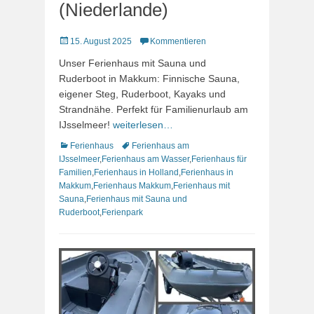
(Niederlande)
Veröffentlicht
15. August 2025
Kommentieren
am
Unser Ferienhaus mit Sauna und
Ruderboot in Makkum: Finnische Sauna,
eigener Steg, Ruderboot, Kayaks und
Strandnähe. Perfekt für Familienurlaub am
IJsselmeer!
weiterlesen…
Kategorien
Schlagworte
Ferienhaus
Ferienhaus am
IJsselmeer
,
Ferienhaus am Wasser
,
Ferienhaus für
Familien
,
Ferienhaus in Holland
,
Ferienhaus in
Makkum
,
Ferienhaus Makkum
,
Ferienhaus mit
Sauna
,
Ferienhaus mit Sauna und
Ruderboot
,
Ferienpark