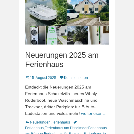
Neuerungen 2025 am
Ferienhaus
Veröffentlicht
15. August 2025
Kommentieren
am
Entdeckt die Neuerungen 2025 am
Ferienhaus Schakelvilla: neues Whaly
Ruderboot, neue Waschmaschine und
Trockner, dritter Parkplatz fur E-Auto-
Ladestation und vieles mehr!
weiterlesen…
Kategorien
Schlagworte
Neuerungen
,
Ferienhaus
Ferienhaus
,
Ferienhaus am IJsselmeer
,
Ferienhaus
am Wasser
,
Ferienhaus für Familien
,
Ferienhaus in