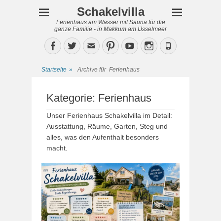
Schakelvilla
Ferienhaus am Wasser mit Sauna für die
ganze Familie - in Makkum am IJsselmeer
Facebook
Twitter
Email
Pinterest
YouTube
Instagram
Phone
Startseite
»
Archive für
Ferienhaus
Kategorie:
Ferienhaus
Unser Ferienhaus Schakelvilla im Detail:
Ausstattung, Räume, Garten, Steg und
alles, was den Aufenthalt besonders
macht.