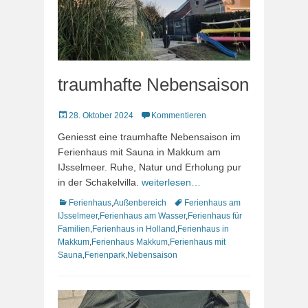
traumhafte Nebensaison
Veröffentlicht
28. Oktober 2024
Kommentieren
am
Geniesst eine traumhafte Nebensaison im
Ferienhaus mit Sauna in Makkum am
IJsselmeer. Ruhe, Natur und Erholung pur
in der Schakelvilla.
weiterlesen…
Kategorien
Schlagworte
Ferienhaus
,
Außenbereich
Ferienhaus am
IJsselmeer
,
Ferienhaus am Wasser
,
Ferienhaus für
Familien
,
Ferienhaus in Holland
,
Ferienhaus in
Makkum
,
Ferienhaus Makkum
,
Ferienhaus mit
Sauna
,
Ferienpark
,
Nebensaison