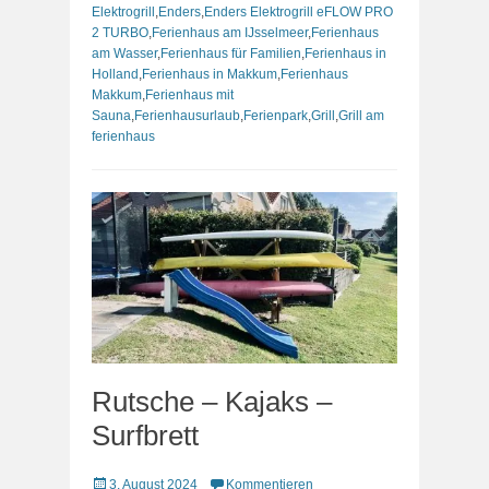
Elektrogrill
,
Enders
,
Enders Elektrogrill eFLOW PRO
2 TURBO
,
Ferienhaus am IJsselmeer
,
Ferienhaus
am Wasser
,
Ferienhaus für Familien
,
Ferienhaus in
Holland
,
Ferienhaus in Makkum
,
Ferienhaus
Makkum
,
Ferienhaus mit
Sauna
,
Ferienhausurlaub
,
Ferienpark
,
Grill
,
Grill am
ferienhaus
Rutsche – Kajaks –
Surfbrett
Veröffentlicht
3. August 2024
Kommentieren