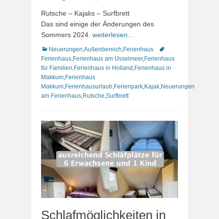
am
Rutsche – Kajaks – Surfbrett
Das sind einige der Änderungen des
Sommers 2024.
weiterlesen…
Kategorien
Schlagworte
Neuerungen
,
Außenbereich
,
Ferienhaus
Ferienhaus
,
Ferienhaus am IJsselmeer
,
Ferienhaus
für Familien
,
Ferienhaus in Holland
,
Ferienhaus in
Makkum
,
Ferienhaus
Makkum
,
Ferienhausurlaub
,
Ferienpark
,
Kajak
,
Neuerungen
am Ferienhaus
,
Rutsche
,
Surfbrett
Schlafmöglichkeiten in