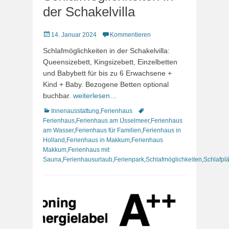
der Schakelvilla
Veröffentlicht
14. Januar 2024
Kommentieren
am
Schlafmöglichkeiten in der Schakelvilla:
Queensizebett, Kingsizebett, Einzelbetten
und Babybett für bis zu 6 Erwachsene +
Kind + Baby. Bezogene Betten optional
buchbar.
weiterlesen…
Kategorien
Schlagworte
Innenausstattung
,
Ferienhaus
Ferienhaus
,
Ferienhaus am IJsselmeer
,
Ferienhaus
am Wasser
,
Ferienhaus für Familien
,
Ferienhaus in
Holland
,
Ferienhaus in Makkum
,
Ferienhaus
Makkum
,
Ferienhaus mit
Sauna
,
Ferienhausurlaub
,
Ferienpark
,
Schlafmöglichkeiten
,
Schlafpl