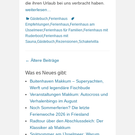
die ihren Urlaub bei uns verbracht haben.
weiterlesen…
Kategorien
Schlagworte
Gästebuch
,
Ferienhaus
Empfehlungen
,
Ferienhaus
,
Ferienhaus am
IJsselmeer
,
Ferienhaus für Familien
,
Ferienhaus mit
Ruderboot
,
Ferienhaus mit
Sauna
,
Gästebuch
,
Rezensionen
,
Schakelvilla
Beitrags-
←
Ältere Beiträge
Navigation
Was es Neues gibt:
Buitenhaven Makkum – Superyachten,
Werft und legendäre Fischbude
Veranstaltungen Makkum: Autocross und
Verhalenbingo im August
Noch Sommerferien? Die letzte
Ferienwoche 2026 in Friesland
Radtour über den Abschlussdeich: Der
Klassiker ab Makkum
Spätsommer am IJsselmeer: Warum