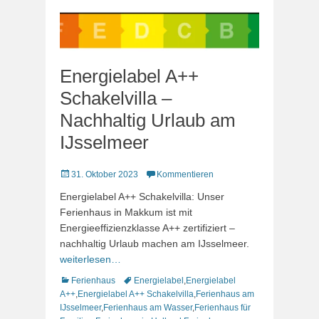
Energielabel A++
Schakelvilla –
Nachhaltig Urlaub am
IJsselmeer
Veröffentlicht
31. Oktober 2023
Kommentieren
am
Energielabel A++ Schakelvilla: Unser
Ferienhaus in Makkum ist mit
Energieeffizienzklasse A++ zertifiziert –
nachhaltig Urlaub machen am IJsselmeer.
weiterlesen…
Kategorien
Schlagworte
Ferienhaus
Energielabel
,
Energielabel
A++
,
Energielabel A++ Schakelvilla
,
Ferienhaus am
IJsselmeer
,
Ferienhaus am Wasser
,
Ferienhaus für