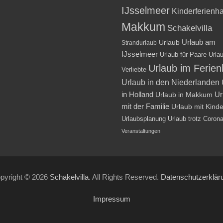
IJsselmeer
Kinderferienh
Makkum
Schakelvilla
Urlaub am
Urlaub
Strandurlaub
IJsselmeer
Urlaub für Paare
Urlau
Urlaub im Ferie
Verliebte
Urlaub in den Niederlanden
in Holland
Ur
Urlaub in Makkum
mit der Familie
Urlaub mit Kind
Urlaubsplanung
Urlaub trotz Coron
Veranstaltungen
pyright © 2026
Schakelvilla
. All Rights Reserved.
Datenschutzerklär
Impressum