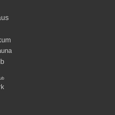
aus
kum
auna
ub
ub
rk