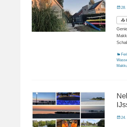
Veröffe
28.
am
📤
Genie
Makku
Schak
Katego
Fer
Wasse
Makk
Ne
IJ
Veröffe
24.
am