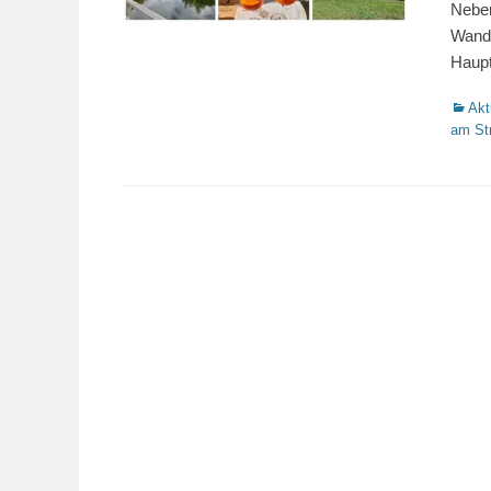
Neben
Wande
Haup
Katego
Akt
am St