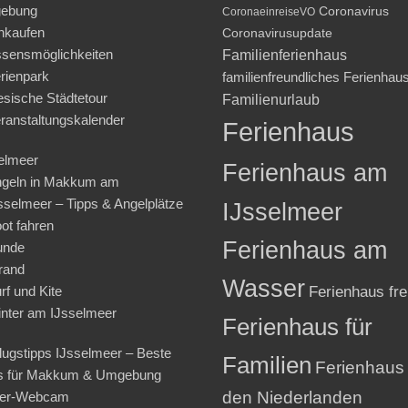
ebung
Coronavirus
CoronaeinreiseVO
nkaufen
Coronavirusupdate
sensmöglichkeiten
Familienferienhaus
rienpark
familienfreundliches Ferienhau
iesische Städtetour
Familienurlaub
ranstaltungskalender
Ferienhaus
elmeer
Ferienhaus am
geln in Makkum am
sselmeer – Tipps & Angelplätze
IJsselmeer
ot fahren
Ferienhaus am
unde
rand
Wasser
rf und Kite
Ferienhaus fre
nter am IJsselmeer
Ferienhaus für
lugstipps IJsselmeer – Beste
Familien
Ferienhaus 
s für Makkum & Umgebung
den Niederlanden
ter-Webcam