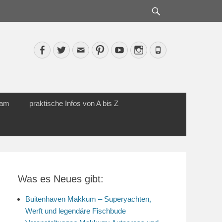
Suche
Facebook
Twitter
Email
Pinterest
YouTube
Instagram
Phone
cam
praktische Infos von A bis Z
Was es Neues gibt:
Buitenhaven Makkum – Superyachten,
Werft und legendäre Fischbude