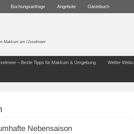
Buchungsanfrage
Angebote
Gästebuch
- in Makkum am IJsselmeer
Jsselmeer – Beste Tipps für Makkum & Umgebung
Wetter-Web
n
aumhafte Nebensaison