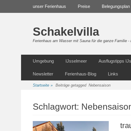
Weiter
Navigation
unser Ferienhaus
Preise
Belegungsplan
zum
Inhalt
Schakelvilla
Ferienhaus am Wasser mit Sauna für die ganze Familie 
Weiter
Sekundäre Navigation
Umgebung
IJsselmeer
Ausflugstipps I
zum
Inhalt
Newsletter
Ferienhaus-Blog
Links
Startseite
»
Beiträge getagged
Nebensaison
Schlagwort:
Nebensaiso
tr