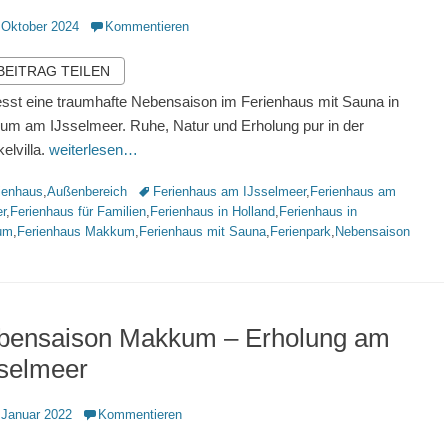
ntlicht
 Oktober 2024
Kommentieren
 BEITRAG TEILEN
sst eine traumhafte Nebensaison im Ferienhaus mit Sauna in
m am IJsselmeer. Ruhe, Natur und Erholung pur in der
elvilla.
weiterlesen…
rien
Schlagworte
ienhaus
,
Außenbereich
Ferienhaus am IJsselmeer
,
Ferienhaus am
r
,
Ferienhaus für Familien
,
Ferienhaus in Holland
,
Ferienhaus in
um
,
Ferienhaus Makkum
,
Ferienhaus mit Sauna
,
Ferienpark
,
Nebensaison
bensaison Makkum – Erholung am
sselmeer
ntlicht
 Januar 2022
Kommentieren