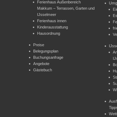
Ferienhaus Außenbereich
Umg
Makkum – Terrassen, Garten und
Ei
IJsselmeer
Es
Ferienhaus innen
Fe
Kinderausstattung
fr
Hausordnung
Ve
Preise
IJss
Belegungsplan
An
Buchungsanfrage
IJ
Angebote
Bo
Gästebuch
H
St
Su
Wi
Ausf
Tipp
Wet