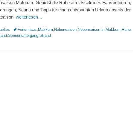
saison Makkum: Genießt die Ruhe am IJsselmeer. Fahrradtouren,
rungen, Sauna und Tipps für einen entspannten Urlaub abseits der
tsaison.
weiterlesen…
rien
Schlagworte
uelles
Ferienhaus
,
Makkum
,
Nebensaison
,
Nebensaison in Makkum
,
Ruhe
rand
,
Sonnenuntergang
,
Strand