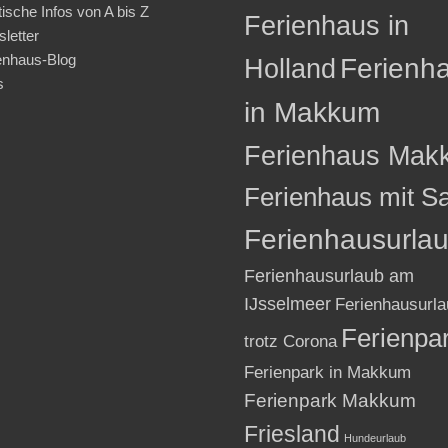
tische Infos von A bis Z
Ferienhaus in
letter
enhaus-Blog
Holland
Ferienh
s
in Makkum
Ferienhaus Mak
Ferienhaus mit S
Ferienhausurla
Ferienhausurlaub am
IJsselmeer
Ferienhausurla
Ferienpa
trotz Corona
Ferienpark in Makkum
Ferienpark Makkum
Friesland
Hundeurlaub