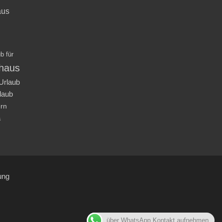
aus
b für
nhaus
Urlaub
laub
ern
a
ung
über WhatsApp Kontakt aufnehmen