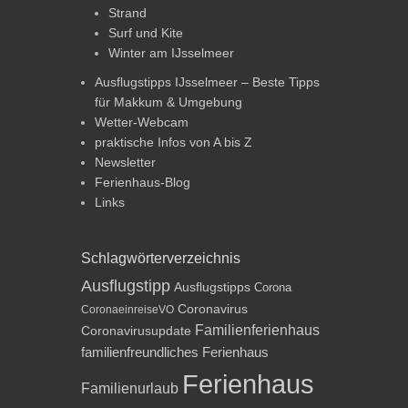
Strand
Surf und Kite
Winter am IJsselmeer
Ausflugstipps IJsselmeer – Beste Tipps
für Makkum & Umgebung
Wetter-Webcam
praktische Infos von A bis Z
Newsletter
Ferienhaus-Blog
Links
Schlagwörterverzeichnis
Ausflugstipp
Ausflugstipps
Corona
Coronavirus
CoronaeinreiseVO
Familienferienhaus
Coronavirusupdate
familienfreundliches Ferienhaus
Ferienhaus
Familienurlaub