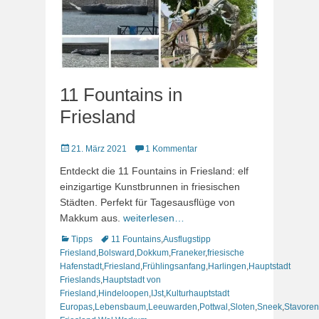
11 Fountains in
Friesland
Veröffentlicht
21. März 2021
1 Kommentar
am
Entdeckt die 11 Fountains in Friesland: elf
einzigartige Kunstbrunnen in friesischen
Städten. Perfekt für Tagesausflüge von
Makkum aus.
weiterlesen…
Kategorien
Schlagworte
Tipps
11 Fountains
,
Ausflugstipp
Friesland
,
Bolsward
,
Dokkum
,
Franeker
,
friesische
Hafenstadt
,
Friesland
,
Frühlingsanfang
,
Harlingen
,
Hauptstadt
Frieslands
,
Hauptstadt von
Friesland
,
Hindeloopen
,
IJst
,
Kulturhauptstadt
Europas
,
Lebensbaum
,
Leeuwarden
,
Pottwal
,
Sloten
,
Sneek
,
Stavoren