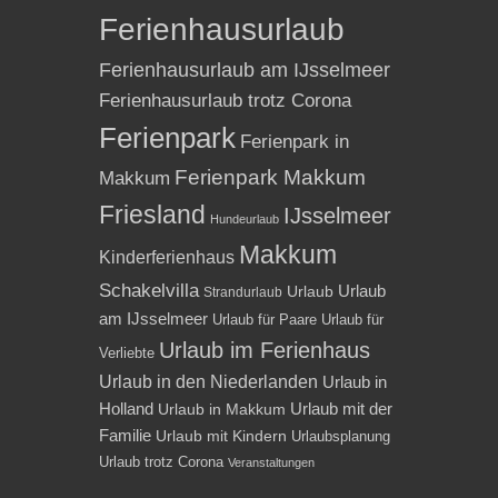
Ferienhausurlaub
Ferienhausurlaub am IJsselmeer
Ferienhausurlaub trotz Corona
Ferienpark
Ferienpark in
Ferienpark Makkum
Makkum
Friesland
IJsselmeer
Hundeurlaub
Makkum
Kinderferienhaus
Schakelvilla
Urlaub
Urlaub
Strandurlaub
am IJsselmeer
Urlaub für Paare
Urlaub für
Urlaub im Ferienhaus
Verliebte
Urlaub in den Niederlanden
Urlaub in
Holland
Urlaub mit der
Urlaub in Makkum
Familie
Urlaub mit Kindern
Urlaubsplanung
Urlaub trotz Corona
Veranstaltungen