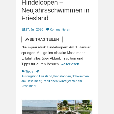
Hindeloopen –
Neujahrsschwimmen in
Friesland
Veröffentlicht
27. Juli 2026
Kommentieren
am
📤 BEITRAG TEILEN
Nieuwjaarsduik Hindeloopen: Am 1. Januar
springen Mutige ins eiskalte IJsselmeer.
Erfahrt alles über Ablauf, Tradition und
Tipps für euren Besuch.
weiterlesen…
Kategorien
Schlagworte
Tipps
Ausflugstipp
,
Friesland
,
Hindeloopen
,
Schwimmen
am IJsselmeer
,
Traditionen
,
Winter
,
Winter am
IJsselmeer