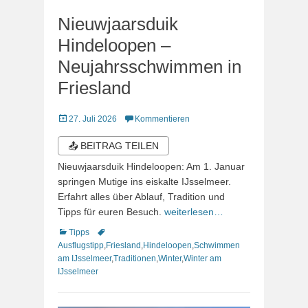
Nieuwjaarsduik
Hindeloopen –
Neujahrsschwimmen in
Friesland
Veröffentlicht
27. Juli 2026
Kommentieren
am
📤 BEITRAG TEILEN
Nieuwjaarsduik Hindeloopen: Am 1. Januar
springen Mutige ins eiskalte IJsselmeer.
Erfahrt alles über Ablauf, Tradition und
Tipps für euren Besuch.
weiterlesen…
Kategorien
Schlagworte
Tipps
Ausflugstipp
,
Friesland
,
Hindeloopen
,
Schwimmen
am IJsselmeer
,
Traditionen
,
Winter
,
Winter am
IJsselmeer