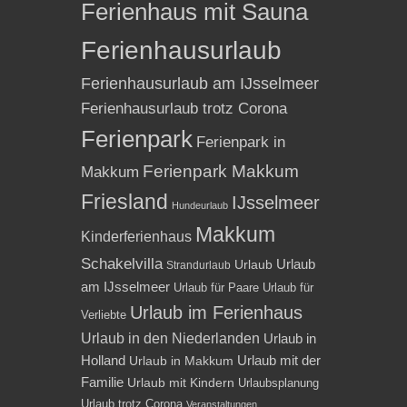
Ferienhaus mit Sauna
Ferienhausurlaub
Ferienhausurlaub am IJsselmeer
Ferienhausurlaub trotz Corona
Ferienpark
Ferienpark in
Ferienpark Makkum
Makkum
Friesland
IJsselmeer
Hundeurlaub
Makkum
Kinderferienhaus
Schakelvilla
Urlaub
Urlaub
Strandurlaub
am IJsselmeer
Urlaub für Paare
Urlaub für
Urlaub im Ferienhaus
Verliebte
Urlaub in den Niederlanden
Urlaub in
Holland
Urlaub mit der
Urlaub in Makkum
Familie
Urlaub mit Kindern
Urlaubsplanung
Urlaub trotz Corona
Veranstaltungen