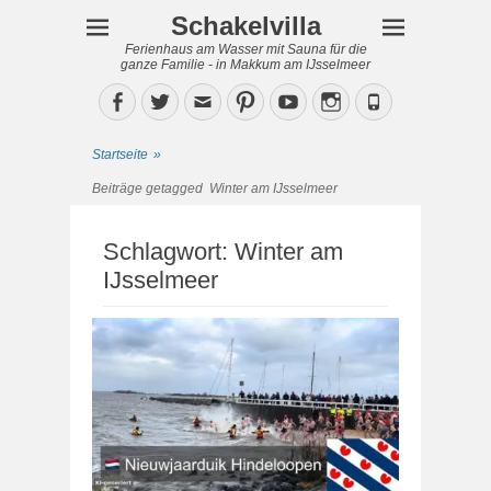
Schakelvilla
Ferienhaus am Wasser mit Sauna für die
ganze Familie - in Makkum am IJsselmeer
Facebook
Twitter
Email
Pinterest
YouTube
Instagram
Phone
Startseite
»
Beiträge getagged
Winter am IJsselmeer
Schlagwort:
Winter am
IJsselmeer