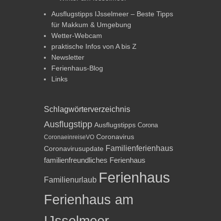
Ausflugstipps IJsselmeer – Beste Tipps
für Makkum & Umgebung
Wetter-Webcam
praktische Infos von A bis Z
Newsletter
Ferienhaus-Blog
Links
Schlagwörterverzeichnis
Ausflugstipp
Ausflugstipps
Corona
Coronavirus
CoronaeinreiseVO
Familienferienhaus
Coronavirusupdate
familienfreundliches Ferienhaus
Ferienhaus
Familienurlaub
Ferienhaus am
IJsselmeer