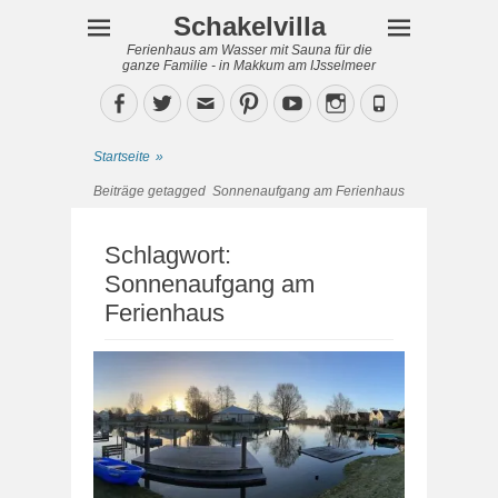
Schakelvilla
Ferienhaus am Wasser mit Sauna für die
ganze Familie - in Makkum am IJsselmeer
Facebook
Twitter
Email
Pinterest
YouTube
Instagram
Phone
Startseite
»
Beiträge getagged
Sonnenaufgang am Ferienhaus
Schlagwort:
Sonnenaufgang am
Ferienhaus