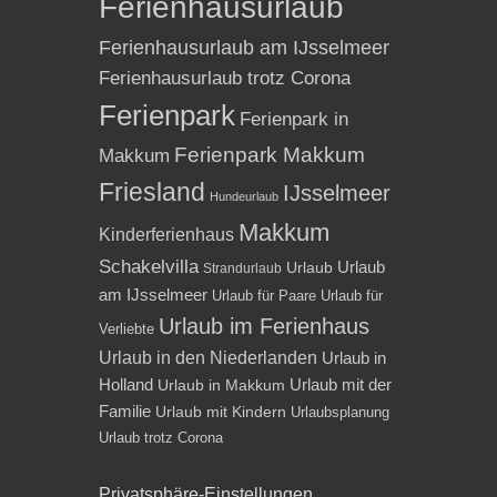
Ferienhausurlaub
Ferienhausurlaub am IJsselmeer
Ferienhausurlaub trotz Corona
Ferienpark
Ferienpark in
Ferienpark Makkum
Makkum
Friesland
IJsselmeer
Hundeurlaub
Makkum
Kinderferienhaus
Schakelvilla
Urlaub
Urlaub
Strandurlaub
am IJsselmeer
Urlaub für Paare
Urlaub für
Urlaub im Ferienhaus
Verliebte
Urlaub in den Niederlanden
Urlaub in
Holland
Urlaub mit der
Urlaub in Makkum
Familie
Urlaub mit Kindern
Urlaubsplanung
Urlaub trotz Corona
Privatsphäre-Einstellungen