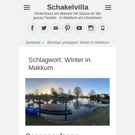
Schakelvilla
Ferienhaus am Wasser mit Sauna für die
ganze Familie - in Makkum am IJsselmeer
Facebook
Twitter
Email
Pinterest
YouTube
Instagram
Phone
Startseite
»
Beiträge getagged
Winter in Makkum
Schlagwort:
Winter in
Makkum