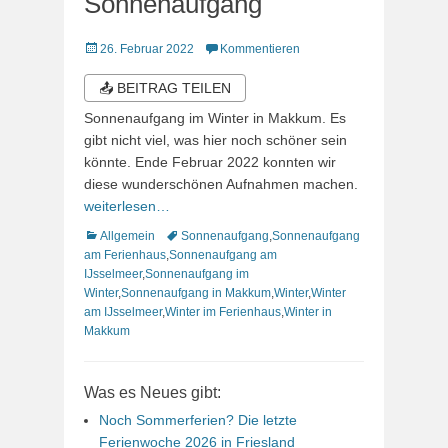
Sonnenaufgang
Veröffentlicht
26. Februar 2022
Kommentieren
am
📤 BEITRAG TEILEN
Sonnenaufgang im Winter in Makkum. Es
gibt nicht viel, was hier noch schöner sein
könnte. Ende Februar 2022 konnten wir
diese wunderschönen Aufnahmen machen.
weiterlesen…
Kategorien
Schlagworte
Allgemein
Sonnenaufgang
,
Sonnenaufgang
am Ferienhaus
,
Sonnenaufgang am
IJsselmeer
,
Sonnenaufgang im
Winter
,
Sonnenaufgang in Makkum
,
Winter
,
Winter
am IJsselmeer
,
Winter im Ferienhaus
,
Winter in
Makkum
Was es Neues gibt:
Noch Sommerferien? Die letzte
Ferienwoche 2026 in Friesland