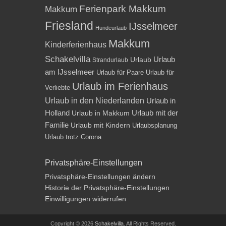
Ferienpark Makkum
Makkum
Friesland
IJsselmeer
Hundeurlaub
Makkum
Kinderferienhaus
Schakelvilla
Urlaub
Urlaub
Strandurlaub
am IJsselmeer
Urlaub für Paare
Urlaub für
Urlaub im Ferienhaus
Verliebte
Urlaub in den Niederlanden
Urlaub in
Holland
Urlaub mit der
Urlaub in Makkum
Familie
Urlaub mit Kindern
Urlaubsplanung
Urlaub trotz Corona
Privatsphäre-Einstellungen
Privatsphäre-Einstellungen ändern
Historie der Privatsphäre-Einstellungen
Einwilligungen widerrufen
Copyright © 2026
Schakelvilla
. All Rights Reserved.