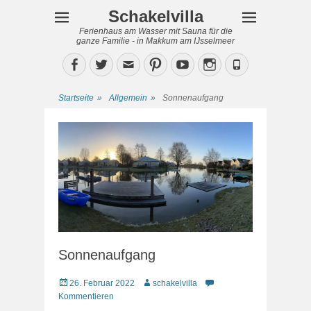
Schakelvilla
Ferienhaus am Wasser mit Sauna für die
ganze Familie - in Makkum am IJsselmeer
Facebook
Twitter
Email
Pinterest
YouTube
Instagram
Phone
Startseite
»
Allgemein
»
Sonnenaufgang
Sonnenaufgang
Veröffentlicht
Autor
26. Februar 2022
schakelvilla
am
Kommentieren