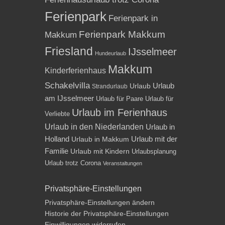
Ferienpark
Ferienpark in
Ferienpark Makkum
Makkum
Friesland
IJsselmeer
Hundeurlaub
Makkum
Kinderferienhaus
Schakelvilla
Urlaub
Urlaub
Strandurlaub
am IJsselmeer
Urlaub für Paare
Urlaub für
Urlaub im Ferienhaus
Verliebte
Urlaub in den Niederlanden
Urlaub in
Holland
Urlaub mit der
Urlaub in Makkum
Familie
Urlaub mit Kindern
Urlaubsplanung
Urlaub trotz Corona
Veranstaltungen
Privatsphäre-Einstellungen
Privatsphäre-Einstellungen ändern
Historie der Privatsphäre-Einstellungen
Einwilligungen widerrufen