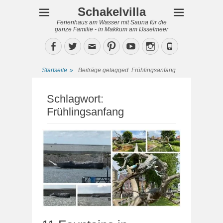
Schakelvilla
Ferienhaus am Wasser mit Sauna für die
ganze Familie - in Makkum am IJsselmeer
Facebook
Twitter
Email
Pinterest
YouTube
Instagram
Phone
Startseite
»
Beiträge getagged
Frühlingsanfang
Schlagwort:
Frühlingsanfang