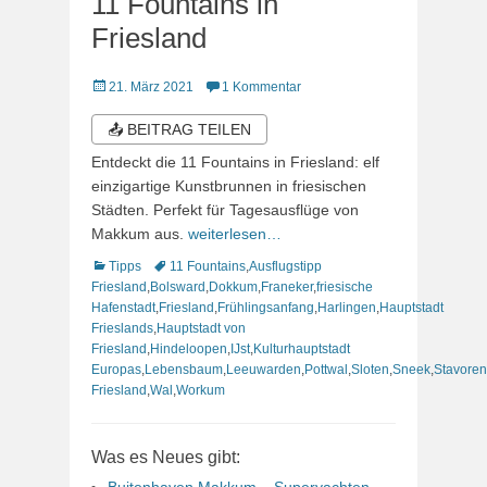
11 Fountains in
Friesland
Veröffentlicht
21. März 2021
1 Kommentar
am
📤 BEITRAG TEILEN
Entdeckt die 11 Fountains in Friesland: elf
einzigartige Kunstbrunnen in friesischen
Städten. Perfekt für Tagesausflüge von
Makkum aus.
weiterlesen…
Kategorien
Schlagworte
Tipps
11 Fountains
,
Ausflugstipp
Friesland
,
Bolsward
,
Dokkum
,
Franeker
,
friesische
Hafenstadt
,
Friesland
,
Frühlingsanfang
,
Harlingen
,
Hauptstadt
Frieslands
,
Hauptstadt von
Friesland
,
Hindeloopen
,
IJst
,
Kulturhauptstadt
Europas
,
Lebensbaum
,
Leeuwarden
,
Pottwal
,
Sloten
,
Sneek
,
Stavoren
Friesland
,
Wal
,
Workum
Was es Neues gibt:
Buitenhaven Makkum – Superyachten,