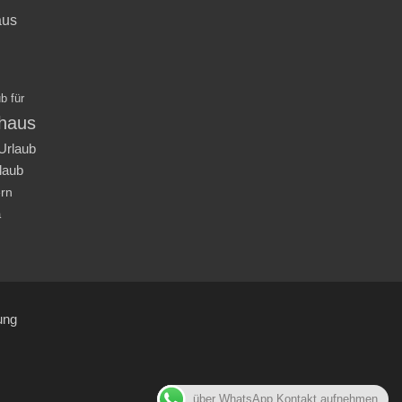
aus
b für
nhaus
Urlaub
laub
ern
a
ung
über WhatsApp Kontakt aufnehmen