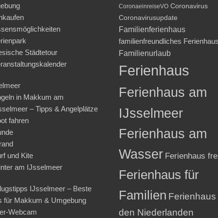
ebung
Coronavirus
CoronaeinreiseVO
nkaufen
Coronavirusupdate
sensmöglichkeiten
Familienferienhaus
rienpark
familienfreundliches Ferienhau
iesische Städtetour
Familienurlaub
ranstaltungskalender
Ferienhaus
elmeer
Ferienhaus am
geln in Makkum am
sselmeer – Tipps & Angelplätze
IJsselmeer
ot fahren
Ferienhaus am
unde
rand
Wasser
rf und Kite
Ferienhaus fre
nter am IJsselmeer
Ferienhaus für
lugstipps IJsselmeer – Beste
Familien
Ferienhaus 
s für Makkum & Umgebung
den Niederlanden
ter-Webcam