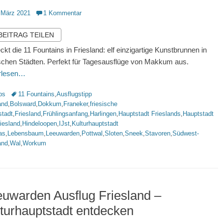
ntlicht
 März 2021
1 Kommentar
 BEITRAG TEILEN
ckt die 11 Fountains in Friesland: elf einzigartige Kunstbrunnen in
ischen Städten. Perfekt für Tagesausflüge von Makkum aus.
erlesen…
rien
Schlagworte
ps
11 Fountains
,
Ausflugstipp
and
,
Bolsward
,
Dokkum
,
Franeker
,
friesische
stadt
,
Friesland
,
Frühlingsanfang
,
Harlingen
,
Hauptstadt Frieslands
,
Hauptstadt
iesland
,
Hindeloopen
,
IJst
,
Kulturhauptstadt
as
,
Lebensbaum
,
Leeuwarden
,
Pottwal
,
Sloten
,
Sneek
,
Stavoren
,
Südwest-
and
,
Wal
,
Workum
uwarden Ausflug Friesland –
turhauptstadt entdecken