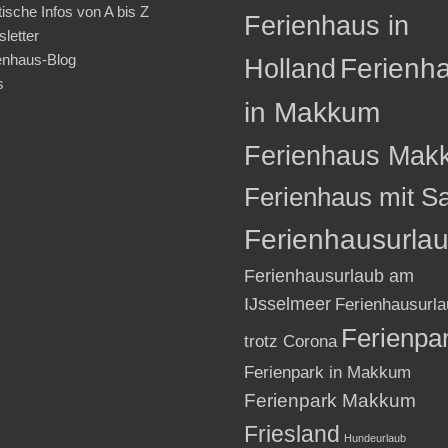
tische Infos von A bis Z
Ferienhaus in
letter
enhaus-Blog
Holland
Ferienh
s
in Makkum
Ferienhaus Mak
Ferienhaus mit S
Ferienhausurla
Ferienhausurlaub am
IJsselmeer
Ferienhausurla
Ferienpa
trotz Corona
Ferienpark in Makkum
Ferienpark Makkum
Friesland
Hundeurlaub