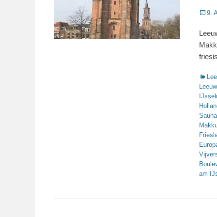
Veröffe
9. 
am
Leeuw
Makku
fries
Katego
Lee
Leeuw
IJsse
Hollan
Sauna
Makk
Friesl
Europ
Vijver
Boule
am IJ