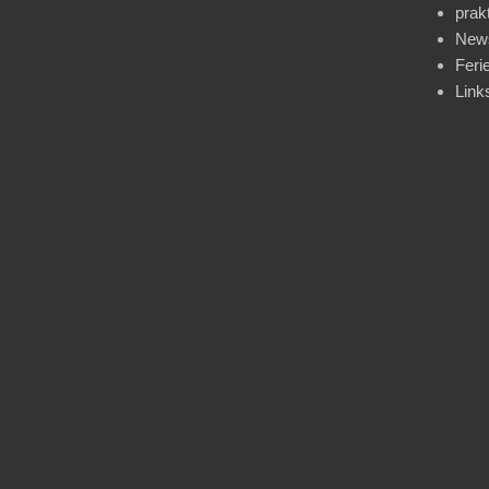
prak
News
Feri
Link