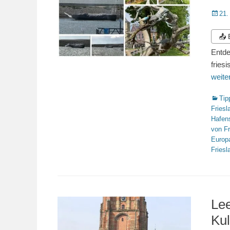
Veröffe
21.
am
📤
Entde
fries
weit
Katego
Tip
Friesl
Hafen
von Fr
Europ
Friesl
Lee
Kul