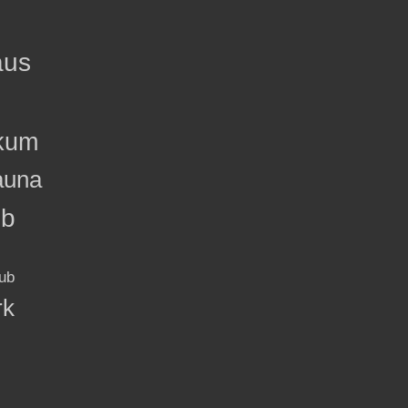
aus
kum
auna
ub
ub
rk