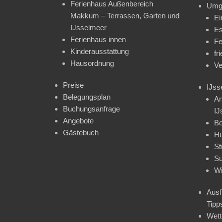
Ferienhaus Außenbereich
Umg
Makkum – Terrassen, Garten und
Ei
IJsselmeer
Es
Ferienhaus innen
Fe
Kinderausstattung
fr
Hausordnung
Ve
Preise
IJss
Belegungsplan
An
Buchungsanfrage
IJ
Angebote
Bo
Gästebuch
H
St
Su
Wi
Ausf
Tipp
Wet