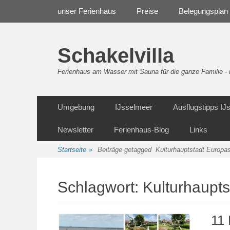
Weiter
Navigation
unser Ferienhaus
Preise
Belegungsplan
zum
Inhalt
Schakelvilla
Ferienhaus am Wasser mit Sauna für die ganze Familie 
Weiter
Sekundäre Navigation
Umgebung
IJsselmeer
Ausflugstipps I
zum
Inhalt
Newsletter
Ferienhaus-Blog
Links
Startseite
»
Beiträge getagged
Kulturhauptstadt Europa
Schlagwort:
Kulturhaupt
11 