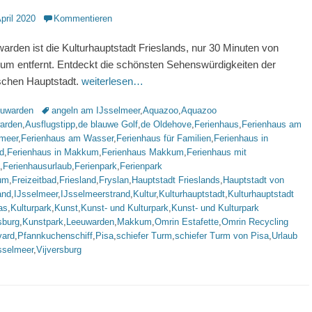
ntlicht
April 2020
Kommentieren
arden ist die Kulturhauptstadt Frieslands, nur 30 Minuten von
m entfernt. Entdeckt die schönsten Sehenswürdigkeiten der
ischen Hauptstadt.
weiterlesen…
rien
Schlagworte
uwarden
angeln am IJsselmeer
,
Aquazoo
,
Aquazoo
arden
,
Ausflugstipp
,
de blauwe Golf
,
de Oldehove
,
Ferienhaus
,
Ferienhaus am
lmeer
,
Ferienhaus am Wasser
,
Ferienhaus für Familien
,
Ferienhaus in
d
,
Ferienhaus in Makkum
,
Ferienhaus Makkum
,
Ferienhaus mit
,
Ferienhausurlaub
,
Ferienpark
,
Ferienpark
um
,
Freizeitbad
,
Friesland
,
Fryslan
,
Hauptstadt Frieslands
,
Hauptstadt von
and
,
IJsselmeer
,
IJsselmeerstrand
,
Kultur
,
Kulturhauptstadt
,
Kulturhauptstadt
as
,
Kulturpark
,
Kunst
,
Kunst- und Kulturpark
,
Kunst- und Kulturpark
sburg
,
Kunstpark
,
Leeuwarden
,
Makkum
,
Omrin Estafette
,
Omrin Recycling
vard
,
Pfannkuchenschiff
,
Pisa
,
schiefer Turm
,
schiefer Turm von Pisa
,
Urlaub
sselmeer
,
Vijversburg