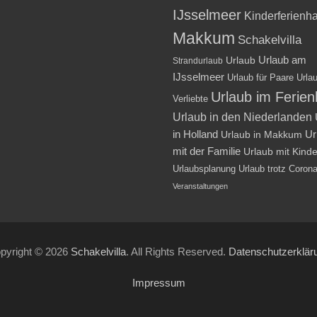
IJsselmeer
Kinderferienh
Makkum
Schakelvilla
Urlaub am
Urlaub
Strandurlaub
IJsselmeer
Urlaub für Paare
Urlau
Urlaub im Ferie
Verliebte
Urlaub in den Niederlanden
in Holland
Ur
Urlaub in Makkum
mit der Familie
Urlaub mit Kind
Urlaubsplanung
Urlaub trotz Coron
Veranstaltungen
pyright © 2026
Schakelvilla
. All Rights Reserved.
Datenschutzerklär
Impressum