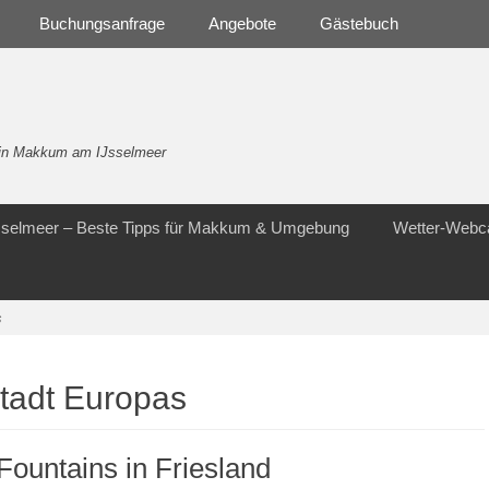
Buchungsanfrage
Angebote
Gästebuch
- in Makkum am IJsselmeer
Jsselmeer – Beste Tipps für Makkum & Umgebung
Wetter-Web
s
stadt Europas
Fountains in Friesland