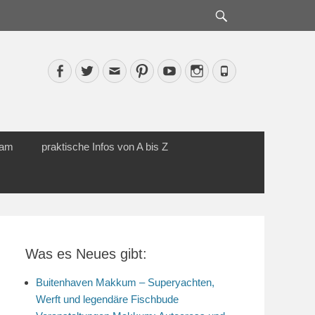
Suche
Facebook
Twitter
Email
Pinterest
YouTube
Instagram
Phone
cam
praktische Infos von A bis Z
Was es Neues gibt:
Buitenhaven Makkum – Superyachten,
Werft und legendäre Fischbude