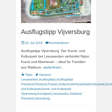
Ausflugstipp Vijversburg
Veröffentlicht
26. Juli 2019
Kommentieren
am
Ausflugstipp Vijversburg: Der Kunst- und
Kulturpark bei Leeuwarden verbindet Natur,
Kunst und Abenteuer – ideal für Familien
aus Makkum.
weiterlesen…
Kategorien
Schlagworte
Tipps
Aquazoo
Leeuwarden
,
Ausflugstipp
,
Ausflugstipp
Friesland
,
Friesland
,
Fryslan
,
Kultur
,
Kulturhauptstadt
,
Kulturpark
,
Kuns
und Kulturpark
,
Kunst- und Kulturpark
Vijversburg
,
Kunstpark
,
Leeuwarden
,
Südwest-
Friesland
,
Vijversburg