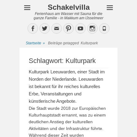
Schakelvilla
Ferienhaus am Wasser mit Sauna für die
ganze Familie - in Makkum am IJsselmeer
Facebook
Twitter
Email
Pinterest
YouTube
Instagram
Phone
Startseite
»
Beiträge getagged
Kulturpark
Schlagwort:
Kulturpark
Kulturpark Leeuwarden, einer Stadt im
Norden der Niederlande. Leeuwarden
ist bekannt für ihr reiches kulturelles
Erbe, Veranstaltungen und
künstlerische Angebote.
Die Stadt wurde 2018 zur Europäischen
Kulturhauptstadt ernannt, was zu einem
deutlichen Anstieg der kulturellen
Aktivitäten und der Infrastruktur führte.
Während dieser Zeit wurden