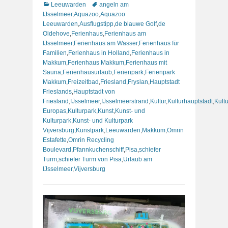
Kategorien
Schlagworte
Leeuwarden
angeln am
IJsselmeer
,
Aquazoo
,
Aquazoo
Leeuwarden
,
Ausflugstipp
,
de blauwe Golf
,
de
Oldehove
,
Ferienhaus
,
Ferienhaus am
IJsselmeer
,
Ferienhaus am Wasser
,
Ferienhaus für
Familien
,
Ferienhaus in Holland
,
Ferienhaus in
Makkum
,
Ferienhaus Makkum
,
Ferienhaus mit
Sauna
,
Ferienhausurlaub
,
Ferienpark
,
Ferienpark
Makkum
,
Freizeitbad
,
Friesland
,
Fryslan
,
Hauptstadt
Frieslands
,
Hauptstadt von
Friesland
,
IJsselmeer
,
IJsselmeerstrand
,
Kultur
,
Kulturhauptstadt
,
Kult
Europas
,
Kulturpark
,
Kunst
,
Kunst- und
Kulturpark
,
Kunst- und Kulturpark
Vijversburg
,
Kunstpark
,
Leeuwarden
,
Makkum
,
Omrin
Estafette
,
Omrin Recycling
Boulevard
,
Pfannkuchenschiff
,
Pisa
,
schiefer
Turm
,
schiefer Turm von Pisa
,
Urlaub am
IJsselmeer
,
Vijversburg