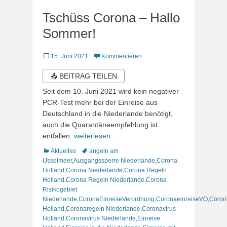
Tschüss Corona – Hallo
Sommer!
Veröffentlicht
15. Juni 2021
Kommentieren
am
📤 BEITRAG TEILEN
Seit dem 10. Juni 2021 wird kein negativer
PCR-Test mehr bei der Einreise aus
Deutschland in die Niederlande benötigt,
auch die Quarantäneempfehlung ist
entfallen.
weiterlesen…
Kategorien
Schlagworte
Aktuelles
angeln am
IJsselmeer
,
Ausgangssperre Niederlande
,
Corona
Holland
,
Corona Niederlande
,
Corona Regeln
Holland
,
Corona Regeln Niederlande
,
Corona
Risikogebiet
Niederlande
,
CoronaEinreiseVerordnung
,
CoronaeinreiseVO
,
Coron
Holland
,
Coronaregeln Niederlande
,
Coronavirus
Holland
,
Coronavirus Niederlande
,
Einreise