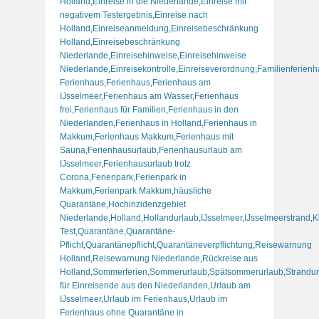
Holland
,
Einreise in die Niederlande
,
Einreise mit
negativem Testergebnis
,
Einreise nach
Holland
,
Einreiseanmeldung
,
Einreisebeschränkung
Holland
,
Einreisebeschränkung
Niederlande
,
Einreisehinweise
,
Einreisehinweise
Niederlande
,
Einreisekontrolle
,
Einreiseverordnung
,
Familienferien
Ferienhaus
,
Ferienhaus
,
Ferienhaus am
IJsselmeer
,
Ferienhaus am Wasser
,
Ferienhaus
frei
,
Ferienhaus für Familien
,
Ferienhaus in den
Niederlanden
,
Ferienhaus in Holland
,
Ferienhaus in
Makkum
,
Ferienhaus Makkum
,
Ferienhaus mit
Sauna
,
Ferienhausurlaub
,
Ferienhausurlaub am
IJsselmeer
,
Ferienhausurlaub trotz
Corona
,
Ferienpark
,
Ferienpark in
Makkum
,
Ferienpark Makkum
,
häusliche
Quarantäne
,
Hochinzidenzgebiet
Niederlande
,
Holland
,
Hollandurlaub
,
IJsselmeer
,
IJsselmeerstrand
,
K
Test
,
Quarantäne
,
Quarantäne-
Pflicht
,
Quarantänepflicht
,
Quarantäneverpflichtung
,
Reisewarnung
Holland
,
Reisewarnung Niederlande
,
Rückreise aus
Holland
,
Sommerferien
,
Sommerurlaub
,
Spätsommerurlaub
,
Strandu
für Einreisende aus den Niederlanden
,
Urlaub am
IJsselmeer
,
Urlaub im Ferienhaus
,
Urlaub im
Ferienhaus ohne Quarantäne in