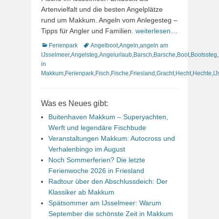
Artenvielfalt und die besten Angelplätze
rund um Makkum. Angeln vom Anlegesteg –
Tipps für Angler und Familien.
weiterlesen…
Kategorien
Schlagworte
Ferienpark
Angelboot
,
Angeln
,
angeln am
IJsselmeer
,
Angelsteg
,
Angelurlaub
,
Barsch
,
Barsche
,
Boot
,
Bootssteg
,
in
Makkum
,
Ferienpark
,
Fisch
,
Fische
,
Friesland
,
Gracht
,
Hecht
,
Hechte
,
IJ
Was es Neues gibt:
Buitenhaven Makkum – Superyachten,
Werft und legendäre Fischbude
Veranstaltungen Makkum: Autocross und
Verhalenbingo im August
Noch Sommerferien? Die letzte
Ferienwoche 2026 in Friesland
Radtour über den Abschlussdeich: Der
Klassiker ab Makkum
Spätsommer am IJsselmeer: Warum
September die schönste Zeit in Makkum