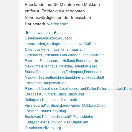
Frieslands, nur 30 Minuten von Makkum
entfernt. Entdeckt die schönsten
Sehenswürdigkeiten der friesischen
Hauptstadt.
weiterlesen…
Kategorien
Schlagworte
Leeuwarden
angeln am
IJsselmeer
,
Aquazoo
,
Aquazoo
Leeuwarden
,
Ausflugstipp
,
de blauwe Golf
,
de
Oldehove
,
Ferienhaus
,
Ferienhaus am
IJsselmeer
,
Ferienhaus am Wasser
,
Ferienhaus für
Familien
,
Ferienhaus in Holland
,
Ferienhaus in
Makkum
,
Ferienhaus Makkum
,
Ferienhaus mit
Sauna
,
Ferienhausurlaub
,
Ferienpark
,
Ferienpark
Makkum
,
Freizeitbad
,
Friesland
,
Fryslan
,
Hauptstadt
Frieslands
,
Hauptstadt von
Friesland
,
IJsselmeer
,
IJsselmeerstrand
,
Kultur
,
Kulturhauptstadt
,
Kult
Europas
,
Kulturpark
,
Kunst
,
Kunst- und
Kulturpark
,
Kunst- und Kulturpark
Vijversburg
,
Kunstpark
,
Leeuwarden
,
Makkum
,
Omrin
Estafette
,
Omrin Recycling
Boulevard
,
Pfannkuchenschiff
,
Pisa
,
schiefer
Turm
,
schiefer Turm von Pisa
,
Urlaub am
IJsselmeer
,
Vijversburg