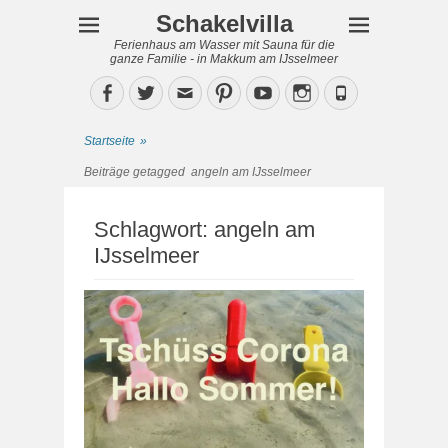
Schakelvilla
Ferienhaus am Wasser mit Sauna für die
ganze Familie - in Makkum am IJsselmeer
Facebook
Twitter
Email
Pinterest
YouTube
Instagram
Phone
Startseite
»
Beiträge getagged
angeln am IJsselmeer
Schlagwort:
angeln am
IJsselmeer