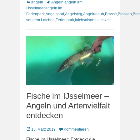
Kategorien
Schlagworte
angeln
Angeln
,
angeln am
IJsselmeer
,
angeln im
Ferienpark
,
Angelsport
,
Angelsteg
,
Angelurlaub
,
Brasse
,
Brassen
,
Bra
vor dem Laichen
,
Ferienpark
,
laichsaison
,
Laichzeit
Fische im IJsselmeer –
Angeln und Artenvielfalt
entdecken
Veröffentlicht
15. März 2019
Kommentieren
am
Fische im IJsselmeer: Entdeckt die