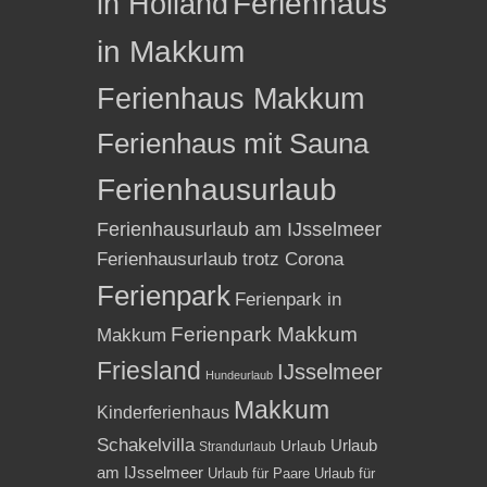
in Holland
Ferienhaus
in Makkum
Ferienhaus Makkum
Ferienhaus mit Sauna
Ferienhausurlaub
Ferienhausurlaub am IJsselmeer
Ferienhausurlaub trotz Corona
Ferienpark
Ferienpark in
Ferienpark Makkum
Makkum
Friesland
IJsselmeer
Hundeurlaub
Makkum
Kinderferienhaus
Schakelvilla
Urlaub
Urlaub
Strandurlaub
am IJsselmeer
Urlaub für Paare
Urlaub für