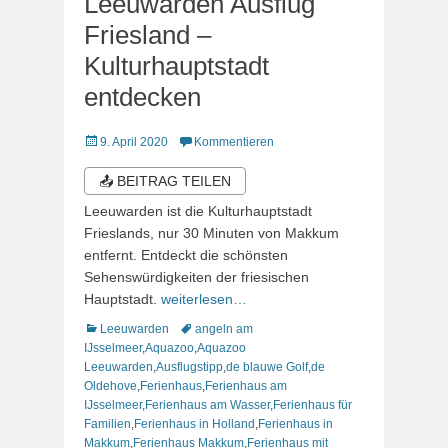
Leeuwarden Ausflug
Friesland –
Kulturhauptstadt
entdecken
Veröffentlicht
9. April 2020
Kommentieren
am
📤 BEITRAG TEILEN
Leeuwarden ist die Kulturhauptstadt
Frieslands, nur 30 Minuten von Makkum
entfernt. Entdeckt die schönsten
Sehenswürdigkeiten der friesischen
Hauptstadt.
weiterlesen…
Kategorien
Schlagworte
Leeuwarden
angeln am
IJsselmeer
,
Aquazoo
,
Aquazoo
Leeuwarden
,
Ausflugstipp
,
de blauwe Golf
,
de
Oldehove
,
Ferienhaus
,
Ferienhaus am
IJsselmeer
,
Ferienhaus am Wasser
,
Ferienhaus für
Familien
,
Ferienhaus in Holland
,
Ferienhaus in
Makkum
,
Ferienhaus Makkum
,
Ferienhaus mit