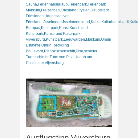
Sauna
,
Ferienhausurlaub
,
Ferienpark
,
Ferienpark
Makkum
,
Freizeitbad
,
Friesland
,
Fryslan
,
Hauptstadt
Frieslands
,
Hauptstadt von
Friesland
,
IJsselmeer
,
IJsselmeerstrand
,
Kultur
,
Kulturhauptstadt
,
Kult
Europas
,
Kulturpark
,
Kunst
,
Kunst- und
Kulturpark
,
Kunst- und Kulturpark
Vijversburg
,
Kunstpark
,
Leeuwarden
,
Makkum
,
Omrin
Estafette
,
Omrin Recycling
Boulevard
,
Pfannkuchenschiff
,
Pisa
,
schiefer
Turm
,
schiefer Turm von Pisa
,
Urlaub am
IJsselmeer
,
Vijversburg
Ausflugstipp Vijversburg