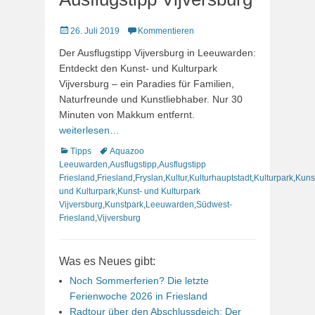
Veröffentlicht
26. Juli 2019
Kommentieren
am
Der Ausflugstipp Vijversburg in Leeuwarden:
Entdeckt den Kunst- und Kulturpark
Vijversburg – ein Paradies für Familien,
Naturfreunde und Kunstliebhaber. Nur 30
Minuten von Makkum entfernt.
weiterlesen…
Kategorien
Schlagworte
Tipps
Aquazoo
Leeuwarden
,
Ausflugstipp
,
Ausflugstipp
Friesland
,
Friesland
,
Fryslan
,
Kultur
,
Kulturhauptstadt
,
Kulturpark
,
Kuns
und Kulturpark
,
Kunst- und Kulturpark
Vijversburg
,
Kunstpark
,
Leeuwarden
,
Südwest-
Friesland
,
Vijversburg
Was es Neues gibt:
Noch Sommerferien? Die letzte
Ferienwoche 2026 in Friesland
Radtour über den Abschlussdeich: Der