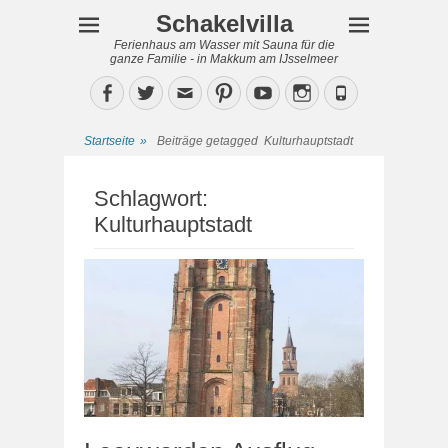
Schakelvilla
Ferienhaus am Wasser mit Sauna für die
ganze Familie - in Makkum am IJsselmeer
Facebook
Twitter
Email
Pinterest
YouTube
Instagram
Phone
Startseite
»
Beiträge getagged
Kulturhauptstadt
Schlagwort:
Kulturhauptstadt