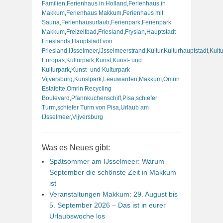
Familien
,
Ferienhaus in Holland
,
Ferienhaus in
Makkum
,
Ferienhaus Makkum
,
Ferienhaus mit
Sauna
,
Ferienhausurlaub
,
Ferienpark
,
Ferienpark
Makkum
,
Freizeitbad
,
Friesland
,
Fryslan
,
Hauptstadt
Frieslands
,
Hauptstadt von
Friesland
,
IJsselmeer
,
IJsselmeerstrand
,
Kultur
,
Kulturhauptstadt
,
Kult
Europas
,
Kulturpark
,
Kunst
,
Kunst- und
Kulturpark
,
Kunst- und Kulturpark
Vijversburg
,
Kunstpark
,
Leeuwarden
,
Makkum
,
Omrin
Estafette
,
Omrin Recycling
Boulevard
,
Pfannkuchenschiff
,
Pisa
,
schiefer
Turm
,
schiefer Turm von Pisa
,
Urlaub am
IJsselmeer
,
Vijversburg
Was es Neues gibt:
Spätsommer am IJsselmeer: Warum
September die schönste Zeit in Makkum
ist
Veranstaltungen Makkum: 29. August bis
5. September 2026 – Das ist in eurer
Urlaubswoche los