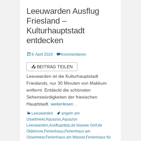
Leeuwarden Ausflug
Friesland –
Kulturhauptstadt
entdecken
Veröffentlicht
9. April 2020
Kommentieren
am
📤 BEITRAG TEILEN
Leeuwarden ist die Kulturhauptstadt
Frieslands, nur 30 Minuten von Makkum
entfernt. Entdeckt die schönsten
Sehenswürdigkeiten der friesischen
Hauptstadt.
weiterlesen…
Kategorien
Schlagworte
Leeuwarden
angeln am
IJsselmeer
,
Aquazoo
,
Aquazoo
Leeuwarden
,
Ausflugstipp
,
de blauwe Golf
,
de
Oldehove
,
Ferienhaus
,
Ferienhaus am
IJsselmeer
,
Ferienhaus am Wasser
,
Ferienhaus für