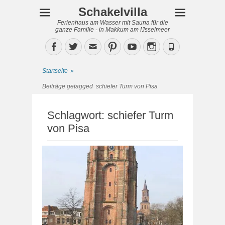
Schakelvilla
Ferienhaus am Wasser mit Sauna für die
ganze Familie - in Makkum am IJsselmeer
Facebook
Twitter
Email
Pinterest
YouTube
Instagram
Phone
Startseite
»
Beiträge getagged
schiefer Turm von Pisa
Schlagwort:
schiefer Turm
von Pisa