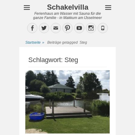
Schakelvilla
Ferienhaus am Wasser mit Sauna für die
ganze Familie - in Makkum am IJsselmeer
Facebook
Twitter
Email
Pinterest
YouTube
Instagram
Phone
Startseite
»
Beiträge getagged
Steg
Schlagwort:
Steg