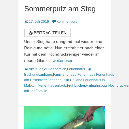
Sommerputz am Steg
Veröffentlicht
17. Juli 2019
Kommentieren
am
📤 BEITRAG TEILEN
Unser Steg hatte dringend mal wieder eine
Reinigung nötig. Nun erstrahlt er nach einer
Kur mit dem Hochdruckreiniger wieder im
neuen Glanz…
weiterlesen…
Kategorien
Schlagworte
Aktuelles
,
Außenbereich
,
Ferienhaus
Buchungsanfrage
,
Familienurlaub
,
Ferienhaus
,
Ferienhaus
am IJsselmeer
,
Ferienhaus in Holland
,
Ferienhaus in
Makkum
,
Ferienhausurlaub
,
Frühbucher
,
Frühjahrsputz
,
Hochdruckrei
mit der Familie