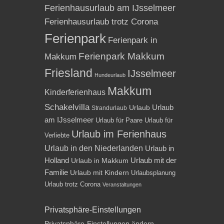
Ferienhausurlaub am IJsselmeer
Ferienhausurlaub trotz Corona
Ferienpark
Ferienpark in
Ferienpark Makkum
Makkum
Friesland
IJsselmeer
Hundeurlaub
Makkum
Kinderferienhaus
Schakelvilla
Urlaub
Urlaub
Strandurlaub
am IJsselmeer
Urlaub für Paare
Urlaub für
Urlaub im Ferienhaus
Verliebte
Urlaub in den Niederlanden
Urlaub in
Holland
Urlaub mit der
Urlaub in Makkum
Familie
Urlaub mit Kindern
Urlaubsplanung
Urlaub trotz Corona
Veranstaltungen
Privatsphäre-Einstellungen
Privatsphäre-Einstellungen ändern