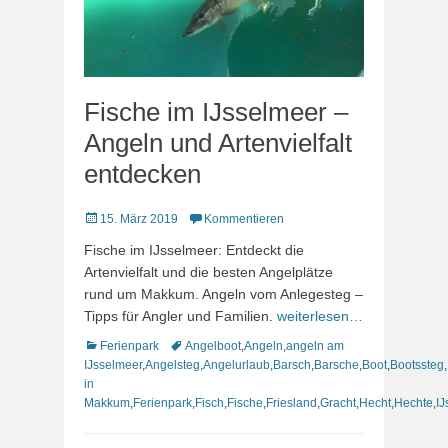
Fische im IJsselmeer –
Angeln und Artenvielfalt
entdecken
Veröffentlicht
15. März 2019
Kommentieren
am
Fische im IJsselmeer: Entdeckt die
Artenvielfalt und die besten Angelplätze
rund um Makkum. Angeln vom Anlegesteg –
Tipps für Angler und Familien.
weiterlesen…
Kategorien
Schlagworte
Ferienpark
Angelboot
,
Angeln
,
angeln am
IJsselmeer
,
Angelsteg
,
Angelurlaub
,
Barsch
,
Barsche
,
Boot
,
Bootssteg
,
in
Makkum
,
Ferienpark
,
Fisch
,
Fische
,
Friesland
,
Gracht
,
Hecht
,
Hechte
,
IJ