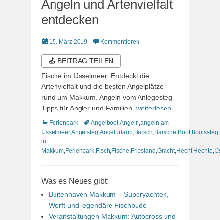
Angeln und Artenvielfalt
entdecken
Veröffentlicht
15. März 2019
Kommentieren
am
📤 BEITRAG TEILEN
Fische im IJsselmeer: Entdeckt die
Artenvielfalt und die besten Angelplätze
rund um Makkum. Angeln vom Anlegesteg –
Tipps für Angler und Familien.
weiterlesen…
Kategorien
Schlagworte
Ferienpark
Angelboot
,
Angeln
,
angeln am
IJsselmeer
,
Angelsteg
,
Angelurlaub
,
Barsch
,
Barsche
,
Boot
,
Bootssteg
,
in
Makkum
,
Ferienpark
,
Fisch
,
Fische
,
Friesland
,
Gracht
,
Hecht
,
Hechte
,
IJ
Was es Neues gibt:
Buitenhaven Makkum – Superyachten,
Werft und legendäre Fischbude
Veranstaltungen Makkum: Autocross und