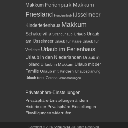
Ferienpark Makkum
Makkum
Friesland
IJsselmeer
Hundeurlaub
Makkum
Kinderferienhaus
Schakelvilla
Urlaub
Urlaub
Strandurlaub
am IJsselmeer
Urlaub für Paare
Urlaub für
Urlaub im Ferienhaus
Verliebte
Urlaub in den Niederlanden
Urlaub in
Holland
Urlaub mit der
Urlaub in Makkum
Familie
Urlaub mit Kindern
Urlaubsplanung
Urlaub trotz Corona
Veranstaltungen
Privatsphäre-Einstellungen
Privatsphäre-Einstellungen ändern
Historie der Privatsphäre-Einstellungen
Einwilligungen widerrufen
Copyright © 2026
Schakelvilla
. All Rights Reserved.