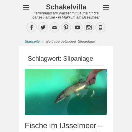
Schakelvilla
Ferienhaus am Wasser mit Sauna für die
ganze Familie - in Makkum am IJsselmeer
Facebook
Twitter
Email
Pinterest
YouTube
Instagram
Phone
Startseite
»
Beiträge getagged
Slipanlage
Schlagwort:
Slipanlage
Fische im IJsselmeer –