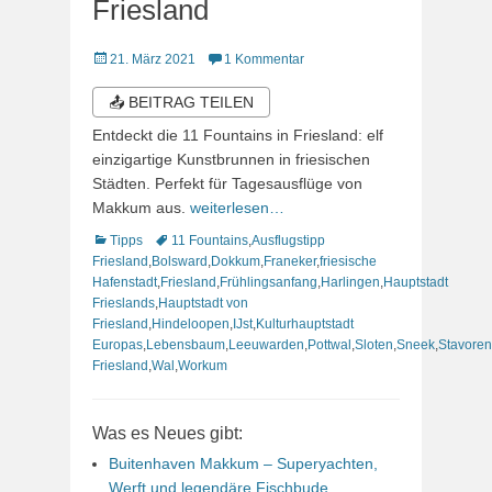
Friesland
Veröffentlicht
21. März 2021
1 Kommentar
am
📤 BEITRAG TEILEN
Entdeckt die 11 Fountains in Friesland: elf
einzigartige Kunstbrunnen in friesischen
Städten. Perfekt für Tagesausflüge von
Makkum aus.
weiterlesen…
Kategorien
Schlagworte
Tipps
11 Fountains
,
Ausflugstipp
Friesland
,
Bolsward
,
Dokkum
,
Franeker
,
friesische
Hafenstadt
,
Friesland
,
Frühlingsanfang
,
Harlingen
,
Hauptstadt
Frieslands
,
Hauptstadt von
Friesland
,
Hindeloopen
,
IJst
,
Kulturhauptstadt
Europas
,
Lebensbaum
,
Leeuwarden
,
Pottwal
,
Sloten
,
Sneek
,
Stavoren
Friesland
,
Wal
,
Workum
Was es Neues gibt:
Buitenhaven Makkum – Superyachten,
Werft und legendäre Fischbude