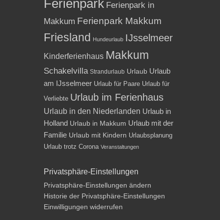
Ferienpark
Ferienpark in
Ferienpark Makkum
Makkum
Friesland
IJsselmeer
Hundeurlaub
Makkum
Kinderferienhaus
Schakelvilla
Urlaub
Urlaub
Strandurlaub
am IJsselmeer
Urlaub für Paare
Urlaub für
Urlaub im Ferienhaus
Verliebte
Urlaub in den Niederlanden
Urlaub in
Holland
Urlaub mit der
Urlaub in Makkum
Familie
Urlaub mit Kindern
Urlaubsplanung
Urlaub trotz Corona
Veranstaltungen
Privatsphäre-Einstellungen
Privatsphäre-Einstellungen ändern
Historie der Privatsphäre-Einstellungen
Einwilligungen widerrufen