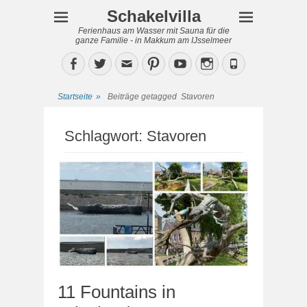
Schakelvilla
Ferienhaus am Wasser mit Sauna für die
ganze Familie - in Makkum am IJsselmeer
Facebook
Twitter
Email
Pinterest
YouTube
Instagram
Phone
Startseite
»
Beiträge getagged
Stavoren
Schlagwort:
Stavoren
11 Fountains in