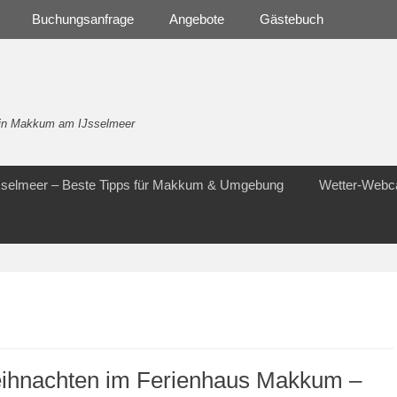
Buchungsanfrage
Angebote
Gästebuch
- in Makkum am IJsselmeer
Jsselmeer – Beste Tipps für Makkum & Umgebung
Wetter-Web
ihnachten im Ferienhaus Makkum –