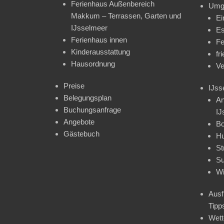
Ferienhaus Außenbereich
Umg
Makkum – Terrassen, Garten und
Ei
IJsselmeer
Es
Ferienhaus innen
Fe
Kinderausstattung
fr
Hausordnung
Ve
Preise
IJss
Belegungsplan
An
Buchungsanfrage
IJ
Angebote
Bo
Gästebuch
H
St
Su
Wi
Ausf
Tipp
Wet