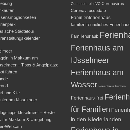
ebung
Coronavirus
CoronaeinreiseVO
nkaufen
Coronavirusupdate
sensmöglichkeiten
Familienferienhaus
rienpark
familienfreundliches Ferienhau
iesische Städtetour
Ferienh
Familienurlaub
ranstaltungskalender
Ferienhaus am
elmeer
geln in Makkum am
IJsselmeer
sselmeer – Tipps & Angelplätze
Ferienhaus am
ot fahren
unde
Wasser
rand
Ferienhaus buchen
rf und Kite
Ferien
Ferienhaus frei
nter am IJsselmeer
für Familien
Ferien
lugstipps IJsselmeer – Beste
in den Niederlanden
s für Makkum & Umgebung
ter-Webcam