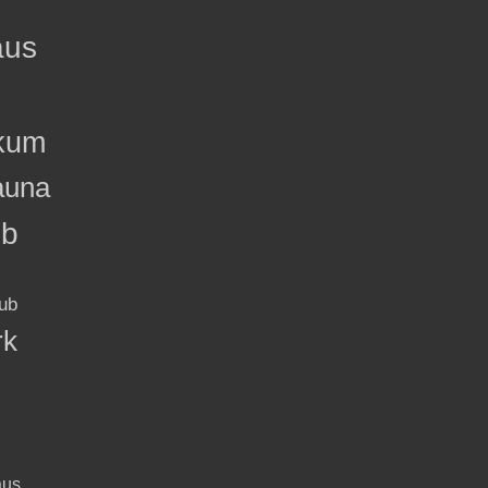
aus
kum
auna
ub
ub
rk
aus