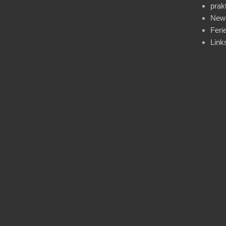
prak
News
Feri
Link