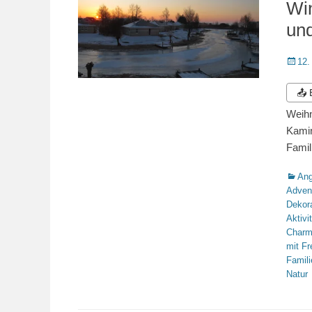
Win
un
Veröffe
12.
am
📤
Weihn
Kamin
Famil
Katego
Ang
Adven
Dekor
Aktivi
Char
mit F
Famili
Natur