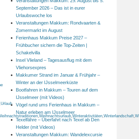
Veranstaltungen Makkum: 29. August bis 5.
September 2026 – Das ist in eurer
Urlaubswoche los
Veranstaltungen Makkum: Rondvaarten &
Zomermarkt im August
Ferienhaus Makkum Preise 2027 –
Frühbucher sichern die Top-Zeiten |
Schakelvilla
Insel Vlieland – Tagesausflug mit dem
Vliehorsexpres
Makkumer Strand im Januar & Frühjahr –
Winter an der IJsselmeerküste
he
Bootfahren in Makkum – Touren auf dem
IJsselmeer (mit Videos)
,
Urlaub
Vögel rund ums Ferienhaus in Makkum –
Natur erleben am IJsselmeer
Weihnachtstraditionen
,
Weihnachtsurlaub
,
Winteraktivitäten
,
Winterlandschaft
,
Wi
Texelfähre – Überfahrt nach Texel ab Den
Helder (mit Videos)
Veranstaltungen Makkum: Wandelexcursie