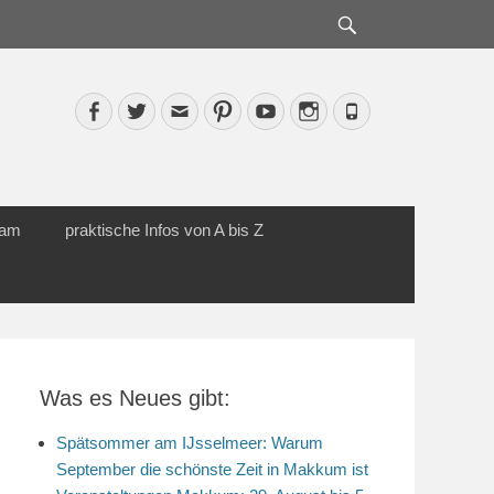
Suche
Facebook
Twitter
Email
Pinterest
YouTube
Instagram
Phone
cam
praktische Infos von A bis Z
Was es Neues gibt:
Spätsommer am IJsselmeer: Warum
September die schönste Zeit in Makkum ist