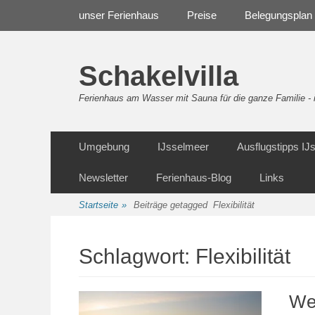
Weiter
Navigation
unser Ferienhaus
Preise
Belegungsplan
zum
Inhalt
Schakelvilla
Ferienhaus am Wasser mit Sauna für die ganze Familie 
Weiter
Sekundäre Navigation
Umgebung
IJsselmeer
Ausflugstipps I
zum
Inhalt
Newsletter
Ferienhaus-Blog
Links
Startseite
»
Beiträge getagged
Flexibilität
Schlagwort:
Flexibilität
We