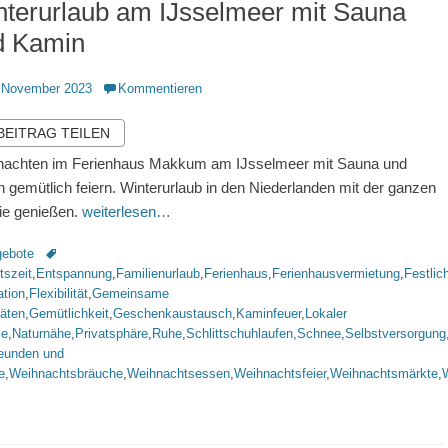
terurlaub am IJsselmeer mit Sauna
d Kamin
ntlicht
 November 2023
Kommentieren
 BEITRAG TEILEN
achten im Ferienhaus Makkum am IJsselmeer mit Sauna und
 gemütlich feiern. Winterurlaub in den Niederlanden mit der ganzen
ie genießen.
weiterlesen…
rien
Schlagworte
ebote
tszeit
,
Entspannung
,
Familienurlaub
,
Ferienhaus
,
Ferienhausvermietung
,
Festlic
ation
,
Flexibilität
,
Gemeinsame
täten
,
Gemütlichkeit
,
Geschenkaustausch
,
Kaminfeuer
,
Lokaler
me
,
Naturnähe
,
Privatsphäre
,
Ruhe
,
Schlittschuhlaufen
,
Schnee
,
Selbstversorgung
reunden und
e
,
Weihnachtsbräuche
,
Weihnachtsessen
,
Weihnachtsfeier
,
Weihnachtsmärkte
,