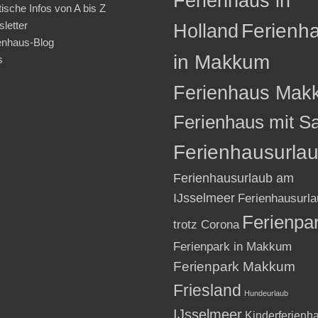
Ferienhaus in
tische Infos von A bis Z
letter
Holland
Ferienh
enhaus-Blog
in Makkum
s
Ferienhaus Mak
Ferienhaus mit S
Ferienhausurla
Ferienhausurlaub am
IJsselmeer
Ferienhausurla
Ferienpa
trotz Corona
Ferienpark in Makkum
Ferienpark Makkum
Friesland
Hundeurlaub
IJsselmeer
Kinderferienh