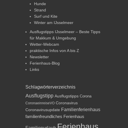
Hunde
Strand
Surf und Kite
Winter am IJsselmeer
Ausflugstipps IJsselmeer – Beste Tipps
für Makkum & Umgebung
Wetter-Webcam
praktische Infos von A bis Z
Newsletter
Ferienhaus-Blog
Links
Schlagwörterverzeichnis
Ausflugstipp
Ausflugstipps
Corona
Coronavirus
CoronaeinreiseVO
Familienferienhaus
Coronavirusupdate
familienfreundliches Ferienhaus
Ferienhaus
Familienurlaub