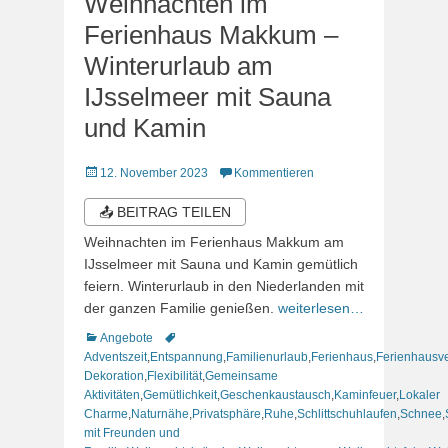
Weihnachten im
Ferienhaus Makkum –
Winterurlaub am
IJsselmeer mit Sauna
und Kamin
Veröffentlicht
12. November 2023
Kommentieren
am
📤 BEITRAG TEILEN
Weihnachten im Ferienhaus Makkum am
IJsselmeer mit Sauna und Kamin gemütlich
feiern. Winterurlaub in den Niederlanden mit
der ganzen Familie genießen.
weiterlesen…
Kategorien
Schlagworte
Angebote
Adventszeit
,
Entspannung
,
Familienurlaub
,
Ferienhaus
,
Ferienhausv
Dekoration
,
Flexibilität
,
Gemeinsame
Aktivitäten
,
Gemütlichkeit
,
Geschenkaustausch
,
Kaminfeuer
,
Lokaler
Charme
,
Naturnähe
,
Privatsphäre
,
Ruhe
,
Schlittschuhlaufen
,
Schnee
,
mit Freunden und