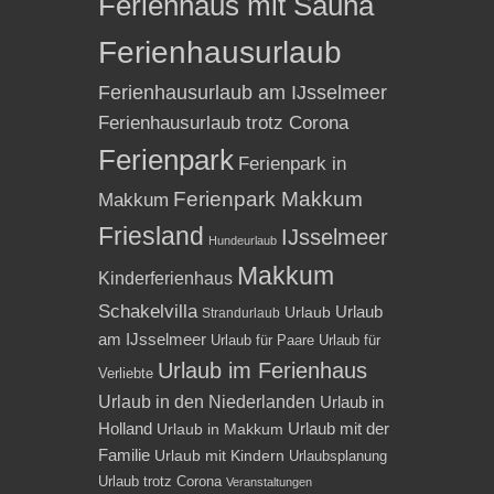
Ferienhaus mit Sauna
Ferienhausurlaub
Ferienhausurlaub am IJsselmeer
Ferienhausurlaub trotz Corona
Ferienpark
Ferienpark in
Ferienpark Makkum
Makkum
Friesland
IJsselmeer
Hundeurlaub
Makkum
Kinderferienhaus
Schakelvilla
Urlaub
Urlaub
Strandurlaub
am IJsselmeer
Urlaub für Paare
Urlaub für
Urlaub im Ferienhaus
Verliebte
Urlaub in den Niederlanden
Urlaub in
Holland
Urlaub mit der
Urlaub in Makkum
Familie
Urlaub mit Kindern
Urlaubsplanung
Urlaub trotz Corona
Veranstaltungen