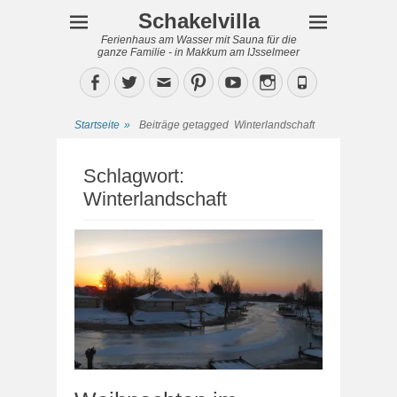
Schakelvilla
Ferienhaus am Wasser mit Sauna für die
ganze Familie - in Makkum am IJsselmeer
Facebook
Twitter
Email
Pinterest
YouTube
Instagram
Phone
Startseite
»
Beiträge getagged
Winterlandschaft
Schlagwort:
Winterlandschaft