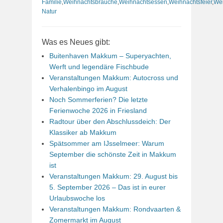
Familie
,
Weihnachtsbräuche
,
Weihnachtsessen
,
Weihnachtsfeier
,
Wei
Natur
Was es Neues gibt:
Buitenhaven Makkum – Superyachten,
Werft und legendäre Fischbude
Veranstaltungen Makkum: Autocross und
Verhalenbingo im August
Noch Sommerferien? Die letzte
Ferienwoche 2026 in Friesland
Radtour über den Abschlussdeich: Der
Klassiker ab Makkum
Spätsommer am IJsselmeer: Warum
September die schönste Zeit in Makkum
ist
Veranstaltungen Makkum: 29. August bis
5. September 2026 – Das ist in eurer
Urlaubswoche los
Veranstaltungen Makkum: Rondvaarten &
Zomermarkt im August