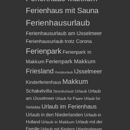
Ferienhaus mit Sauna
Ferienhausurlaub
Ferienhausurlaub am IJsselmeer
Ferienhausurlaub trotz Corona
Ferienpark
Ferienpark in
Ferienpark Makkum
Makkum
Friesland
IJsselmeer
Hundeurlaub
Makkum
Kinderferienhaus
Schakelvilla
Urlaub
Urlaub
Strandurlaub
am IJsselmeer
Urlaub für Paare
Urlaub für
Urlaub im Ferienhaus
Verliebte
Urlaub in den Niederlanden
Urlaub in
Holland
Urlaub mit der
Urlaub in Makkum
Familie
Urlaub mit Kindern
Urlaubsplanung