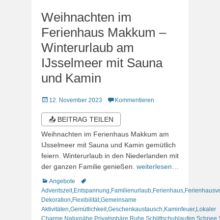
Weihnachten im
Ferienhaus Makkum –
Winterurlaub am
IJsselmeer mit Sauna
und Kamin
Veröffentlicht
12. November 2023
Kommentieren
am
📤 BEITRAG TEILEN
Weihnachten im Ferienhaus Makkum am
IJsselmeer mit Sauna und Kamin gemütlich
feiern. Winterurlaub in den Niederlanden mit
der ganzen Familie genießen.
weiterlesen…
Kategorien
Schlagworte
Angebote
Adventszeit
,
Entspannung
,
Familienurlaub
,
Ferienhaus
,
Ferienhausv
Dekoration
,
Flexibilität
,
Gemeinsame
Aktivitäten
,
Gemütlichkeit
,
Geschenkaustausch
,
Kaminfeuer
,
Lokaler
Charme
,
Naturnähe
,
Privatsphäre
,
Ruhe
,
Schlittschuhlaufen
,
Schnee
,