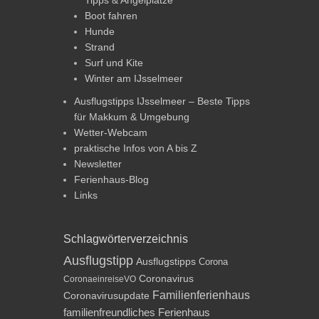
Boot fahren
Hunde
Strand
Surf und Kite
Winter am IJsselmeer
Ausflugstipps IJsselmeer – Beste Tipps
für Makkum & Umgebung
Wetter-Webcam
praktische Infos von A bis Z
Newsletter
Ferienhaus-Blog
Links
Schlagwörterverzeichnis
Ausflugstipp
Ausflugstipps
Corona
Coronavirus
CoronaeinreiseVO
Familienferienhaus
Coronavirusupdate
familienfreundliches Ferienhaus