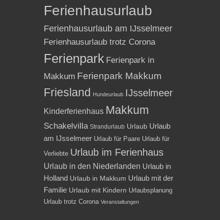
Ferienhausurlaub
Ferienhausurlaub am IJsselmeer
Ferienhausurlaub trotz Corona
Ferienpark
Ferienpark in
Ferienpark Makkum
Makkum
Friesland
IJsselmeer
Hundeurlaub
Makkum
Kinderferienhaus
Schakelvilla
Urlaub
Urlaub
Strandurlaub
am IJsselmeer
Urlaub für Paare
Urlaub für
Urlaub im Ferienhaus
Verliebte
Urlaub in den Niederlanden
Urlaub in
Holland
Urlaub mit der
Urlaub in Makkum
Familie
Urlaub mit Kindern
Urlaubsplanung
Urlaub trotz Corona
Veranstaltungen