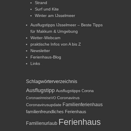
Strand
Surf und Kite
Winter am IJsselmeer
Ausflugstipps IJsselmeer – Beste Tipps
für Makkum & Umgebung
Wetter-Webcam
praktische Infos von A bis Z
Newsletter
Ferienhaus-Blog
Links
Schlagwörterverzeichnis
Ausflugstipp
Ausflugstipps
Corona
Coronavirus
CoronaeinreiseVO
Familienferienhaus
Coronavirusupdate
familienfreundliches Ferienhaus
Ferienhaus
Familienurlaub