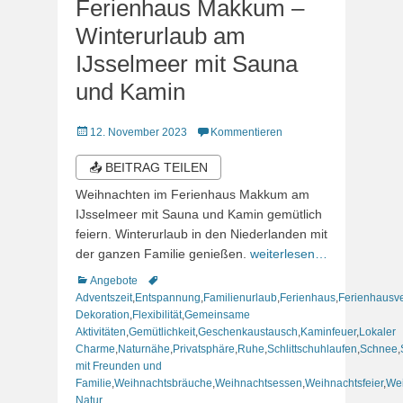
Ferienhaus Makkum –
Winterurlaub am
IJsselmeer mit Sauna
und Kamin
Veröffentlicht
12. November 2023
Kommentieren
am
📤 BEITRAG TEILEN
Weihnachten im Ferienhaus Makkum am
IJsselmeer mit Sauna und Kamin gemütlich
feiern. Winterurlaub in den Niederlanden mit
der ganzen Familie genießen.
weiterlesen…
Kategorien
Schlagworte
Angebote
Adventszeit
,
Entspannung
,
Familienurlaub
,
Ferienhaus
,
Ferienhausv
Dekoration
,
Flexibilität
,
Gemeinsame
Aktivitäten
,
Gemütlichkeit
,
Geschenkaustausch
,
Kaminfeuer
,
Lokaler
Charme
,
Naturnähe
,
Privatsphäre
,
Ruhe
,
Schlittschuhlaufen
,
Schnee
,
mit Freunden und
Familie
,
Weihnachtsbräuche
,
Weihnachtsessen
,
Weihnachtsfeier
,
Wei
Natur