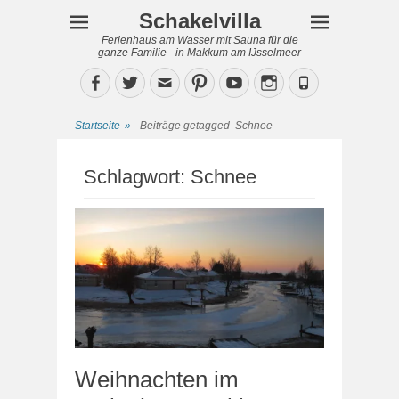
Schakelvilla
Ferienhaus am Wasser mit Sauna für die
ganze Familie - in Makkum am IJsselmeer
Facebook
Twitter
Email
Pinterest
YouTube
Instagram
Phone
Startseite
»
Beiträge getagged
Schnee
Schlagwort:
Schnee
Weihnachten im