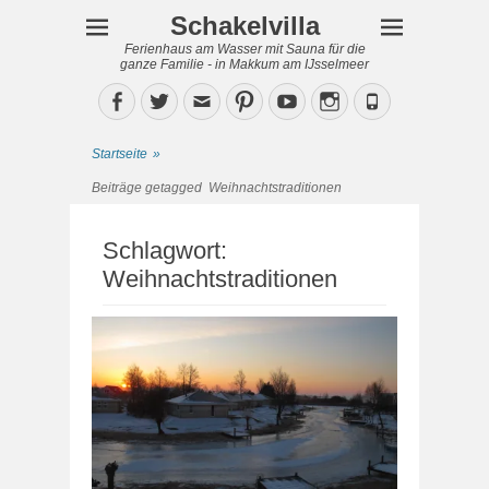
Schakelvilla
Ferienhaus am Wasser mit Sauna für die
ganze Familie - in Makkum am IJsselmeer
Facebook
Twitter
Email
Pinterest
YouTube
Instagram
Phone
Startseite
»
Beiträge getagged
Weihnachtstraditionen
Schlagwort:
Weihnachtstraditionen