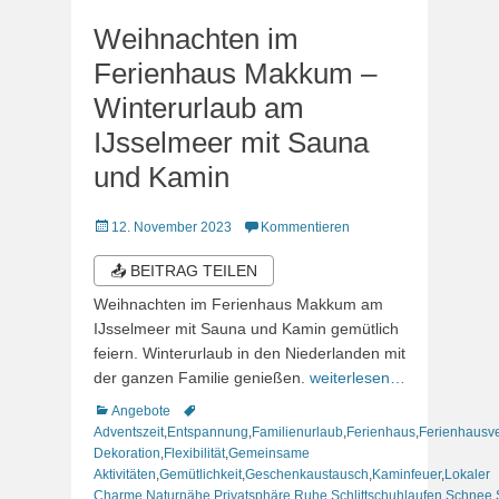
Weihnachten im
Ferienhaus Makkum –
Winterurlaub am
IJsselmeer mit Sauna
und Kamin
Veröffentlicht
12. November 2023
Kommentieren
am
📤 BEITRAG TEILEN
Weihnachten im Ferienhaus Makkum am
IJsselmeer mit Sauna und Kamin gemütlich
feiern. Winterurlaub in den Niederlanden mit
der ganzen Familie genießen.
weiterlesen…
Kategorien
Schlagworte
Angebote
Adventszeit
,
Entspannung
,
Familienurlaub
,
Ferienhaus
,
Ferienhausv
Dekoration
,
Flexibilität
,
Gemeinsame
Aktivitäten
,
Gemütlichkeit
,
Geschenkaustausch
,
Kaminfeuer
,
Lokaler
Charme
,
Naturnähe
,
Privatsphäre
,
Ruhe
,
Schlittschuhlaufen
,
Schnee
,