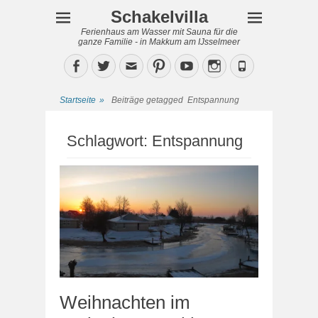
Schakelvilla
Ferienhaus am Wasser mit Sauna für die
ganze Familie - in Makkum am IJsselmeer
Facebook
Twitter
Email
Pinterest
YouTube
Instagram
Phone
Startseite
»
Beiträge getagged
Entspannung
Schlagwort:
Entspannung
Weihnachten im