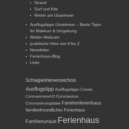
Strand
Surf und Kite
Winter am IJsselmeer
Ausflugstipps IJsselmeer – Beste Tipps
für Makkum & Umgebung
Wetter-Webcam
praktische Infos von A bis Z
Newsletter
Ferienhaus-Blog
Links
Schlagwörterverzeichnis
Ausflugstipp
Ausflugstipps
Corona
Coronavirus
CoronaeinreiseVO
Familienferienhaus
Coronavirusupdate
familienfreundliches Ferienhaus
Ferienhaus
Familienurlaub