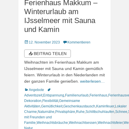
Ferienhaus Makkum –
Winterurlaub am
IJsselmeer mit Sauna
und Kamin
Veröffentlicht
12. November 2023
Kommentieren
am
📤 BEITRAG TEILEN
Weihnachten im Ferienhaus Makkum am
IJsselmeer mit Sauna und Kamin gemütlich
feiern. Winterurlaub in den Niederlanden mit
der ganzen Familie genießen.
weiterlesen…
Kategorien
Schlagworte
Angebote
Adventszeit
,
Entspannung
,
Familienurlaub
,
Ferienhaus
,
Ferienhausv
Dekoration
,
Flexibilität
,
Gemeinsame
Aktivitäten
,
Gemütlichkeit
,
Geschenkaustausch
,
Kaminfeuer
,
Lokaler
Charme
,
Naturnähe
,
Privatsphäre
,
Ruhe
,
Schlittschuhlaufen
,
Schnee
,
mit Freunden und
Familie
,
Weihnachtsbräuche
,
Weihnachtsessen
,
Weihnachtsfeier
,
Wei
Natur