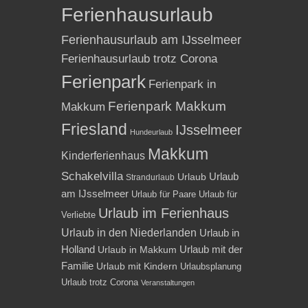
Ferienhausurlaub
Ferienhausurlaub am IJsselmeer
Ferienhausurlaub trotz Corona
Ferienpark
Ferienpark in
Ferienpark Makkum
Makkum
Friesland
IJsselmeer
Hundeurlaub
Makkum
Kinderferienhaus
Schakelvilla
Urlaub
Urlaub
Strandurlaub
am IJsselmeer
Urlaub für Paare
Urlaub für
Urlaub im Ferienhaus
Verliebte
Urlaub in den Niederlanden
Urlaub in
Holland
Urlaub mit der
Urlaub in Makkum
Familie
Urlaub mit Kindern
Urlaubsplanung
Urlaub trotz Corona
Veranstaltungen