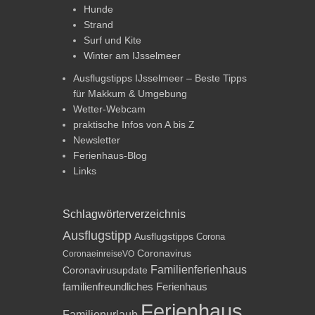
Hunde
Strand
Surf und Kite
Winter am IJsselmeer
Ausflugstipps IJsselmeer – Beste Tipps
für Makkum & Umgebung
Wetter-Webcam
praktische Infos von A bis Z
Newsletter
Ferienhaus-Blog
Links
Schlagwörterverzeichnis
Ausflugstipp
Ausflugstipps
Corona
Coronavirus
CoronaeinreiseVO
Familienferienhaus
Coronavirusupdate
familienfreundliches Ferienhaus
Ferienhaus
Familienurlaub