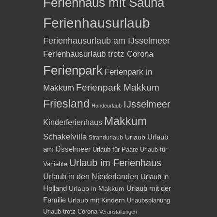
Ferienhaus mit Sauna
Ferienhausurlaub
Ferienhausurlaub am IJsselmeer
Ferienhausurlaub trotz Corona
Ferienpark
Ferienpark in
Ferienpark Makkum
Makkum
Friesland
IJsselmeer
Hundeurlaub
Makkum
Kinderferienhaus
Schakelvilla
Urlaub
Urlaub
Strandurlaub
am IJsselmeer
Urlaub für Paare
Urlaub für
Urlaub im Ferienhaus
Verliebte
Urlaub in den Niederlanden
Urlaub in
Holland
Urlaub mit der
Urlaub in Makkum
Familie
Urlaub mit Kindern
Urlaubsplanung
Urlaub trotz Corona
Veranstaltungen