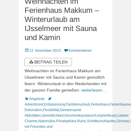
Weihnachten im
Ferienhaus Makkum –
Winterurlaub am
IJsselmeer mit Sauna
und Kamin
Veröffentlicht
12. November 2023
Kommentieren
am
📤 BEITRAG TEILEN
Weihnachten im Ferienhaus Makkum am
IJsselmeer mit Sauna und Kamin gemütlich
feiern. Winterurlaub in den Niederlanden mit
der ganzen Familie genießen.
weiterlesen…
Kategorien
Schlagworte
Angebote
Adventszeit
,
Entspannung
,
Familienurlaub
,
Ferienhaus
,
Ferienhausv
Dekoration
,
Flexibilität
,
Gemeinsame
Aktivitäten
,
Gemütlichkeit
,
Geschenkaustausch
,
Kaminfeuer
,
Lokaler
Charme
,
Naturnähe
,
Privatsphäre
,
Ruhe
,
Schlittschuhlaufen
,
Schnee
,
mit Freunden und