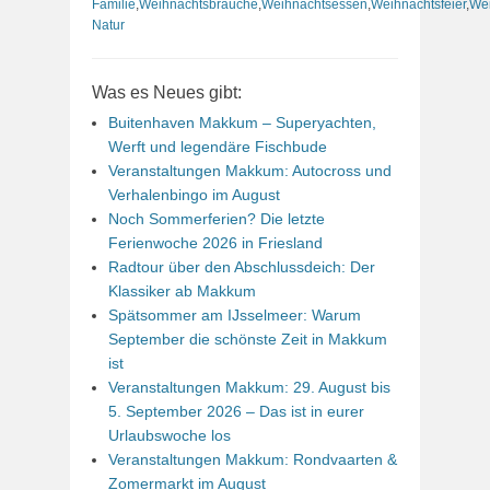
Familie
,
Weihnachtsbräuche
,
Weihnachtsessen
,
Weihnachtsfeier
,
Wei
Natur
Was es Neues gibt:
Buitenhaven Makkum – Superyachten,
Werft und legendäre Fischbude
Veranstaltungen Makkum: Autocross und
Verhalenbingo im August
Noch Sommerferien? Die letzte
Ferienwoche 2026 in Friesland
Radtour über den Abschlussdeich: Der
Klassiker ab Makkum
Spätsommer am IJsselmeer: Warum
September die schönste Zeit in Makkum
ist
Veranstaltungen Makkum: 29. August bis
5. September 2026 – Das ist in eurer
Urlaubswoche los
Veranstaltungen Makkum: Rondvaarten &
Zomermarkt im August