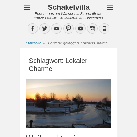
Schakelvilla
Ferienhaus am Wasser mit Sauna für die
ganze Familie - in Makkum am IJsselmeer
Facebook
Twitter
Email
Pinterest
YouTube
Instagram
Phone
Startseite
»
Beiträge getagged
Lokaler Charme
Schlagwort:
Lokaler
Charme