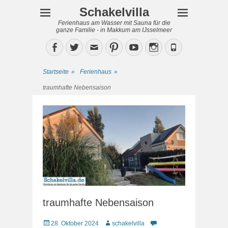
Schakelvilla
Ferienhaus am Wasser mit Sauna für die
ganze Familie - in Makkum am IJsselmeer
Facebook
Twitter
Email
Pinterest
YouTube
Instagram
Phone
Startseite
»
Ferienhaus
»
traumhafte Nebensaison
traumhafte Nebensaison
Veröffentlicht
Autor
28. Oktober 2024
schakelvilla