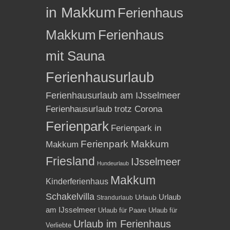
in Makkum
Ferienhaus
Makkum
Ferienhaus
mit Sauna
Ferienhausurlaub
Ferienhausurlaub am IJsselmeer
Ferienhausurlaub trotz Corona
Ferienpark
Ferienpark in
Ferienpark Makkum
Makkum
Friesland
IJsselmeer
Hundeurlaub
Makkum
Kinderferienhaus
Schakelvilla
Urlaub
Urlaub
Strandurlaub
am IJsselmeer
Urlaub für Paare
Urlaub für
Urlaub im Ferienhaus
Verliebte