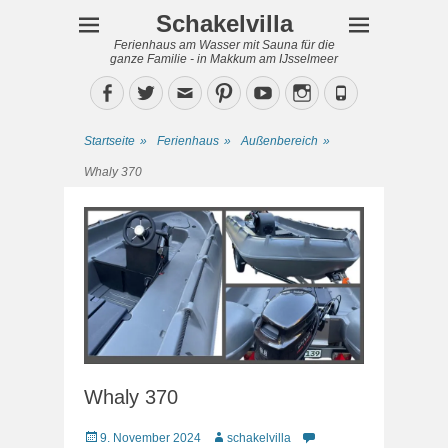
Schakelvilla
Ferienhaus am Wasser mit Sauna für die
ganze Familie - in Makkum am IJsselmeer
Facebook
Twitter
Email
Pinterest
YouTube
Instagram
Phone
Startseite
»
Ferienhaus
»
Außenbereich
»
Whaly 370
Whaly 370
Veröffentlicht
Autor
9. November 2024
schakelvilla