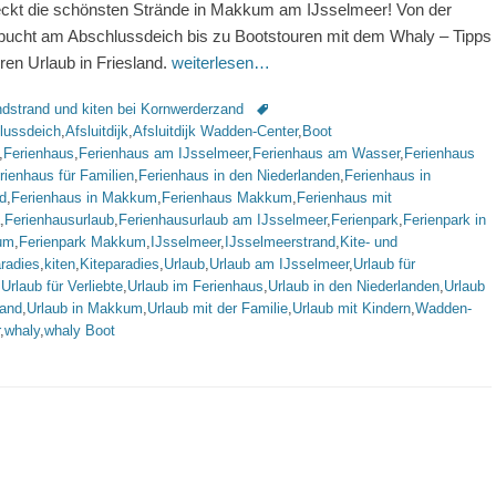
ckt die schönsten Strände in Makkum am IJsselmeer! Von der
ucht am Abschlussdeich bis zu Bootstouren mit dem Whaly – Tipps
uren Urlaub in Friesland.
weiterlesen…
rien
Schlagworte
dstrand und kiten bei Kornwerderzand
lussdeich
,
Afsluitdijk
,
Afsluitdijk Wadden-Center
,
Boot
,
Ferienhaus
,
Ferienhaus am IJsselmeer
,
Ferienhaus am Wasser
,
Ferienhaus
rienhaus für Familien
,
Ferienhaus in den Niederlanden
,
Ferienhaus in
d
,
Ferienhaus in Makkum
,
Ferienhaus Makkum
,
Ferienhaus mit
,
Ferienhausurlaub
,
Ferienhausurlaub am IJsselmeer
,
Ferienpark
,
Ferienpark in
um
,
Ferienpark Makkum
,
IJsselmeer
,
IJsselmeerstrand
,
Kite- und
radies
,
kiten
,
Kiteparadies
,
Urlaub
,
Urlaub am IJsselmeer
,
Urlaub für
,
Urlaub für Verliebte
,
Urlaub im Ferienhaus
,
Urlaub in den Niederlanden
,
Urlaub
land
,
Urlaub in Makkum
,
Urlaub mit der Familie
,
Urlaub mit Kindern
,
Wadden-
,
whaly
,
whaly Boot