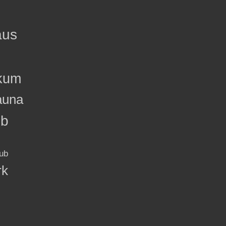
aus
kum
auna
ub
ub
rk