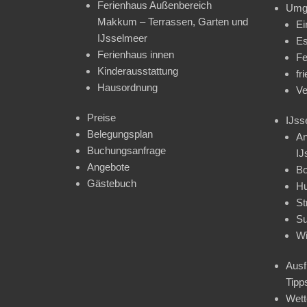
Ferienhaus Außenbereich
Umg
Makkum – Terrassen, Garten und
Ei
IJsselmeer
Es
Ferienhaus innen
Fe
Kinderausstattung
fr
Hausordnung
Ve
Preise
IJss
Belegungsplan
An
Buchungsanfrage
IJ
Angebote
Bo
Gästebuch
H
St
Su
Wi
Ausf
Tipp
Wet