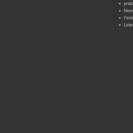
prak
News
Feri
Link