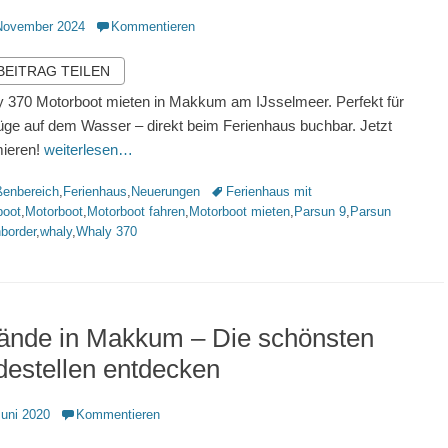
ntlicht
November 2024
Kommentieren
 BEITRAG TEILEN
 370 Motorboot mieten in Makkum am IJsselmeer. Perfekt für
üge auf dem Wasser – direkt beim Ferienhaus buchbar. Jetzt
mieren!
weiterlesen…
rien
Schlagworte
enbereich
,
Ferienhaus
,
Neuerungen
Ferienhaus mit
boot
,
Motorboot
,
Motorboot fahren
,
Motorboot mieten
,
Parsun 9
,
Parsun
border
,
whaly
,
Whaly 370
rände in Makkum – Die schönsten
estellen entdecken
ntlicht
Juni 2020
Kommentieren