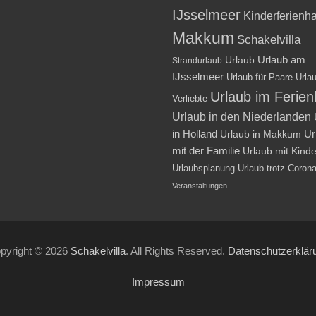
IJsselmeer
Kinderferienh
Makkum
Schakelvilla
Urlaub am
Urlaub
Strandurlaub
IJsselmeer
Urlaub für Paare
Urlau
Urlaub im Ferie
Verliebte
Urlaub in den Niederlanden
in Holland
Ur
Urlaub in Makkum
mit der Familie
Urlaub mit Kind
Urlaubsplanung
Urlaub trotz Coron
Veranstaltungen
pyright © 2026
Schakelvilla
. All Rights Reserved.
Datenschutzerklär
Impressum