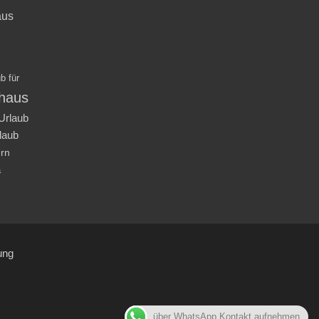
aus
b für
nhaus
Urlaub
laub
ern
a
ung
über WhatsApp Kontakt aufnehmen