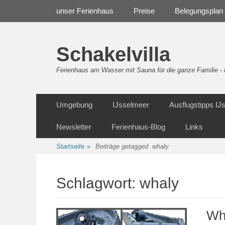
Weiter
Navigation
unser Ferienhaus
Preise
Belegungsplan
zum
Inhalt
Schakelvilla
Ferienhaus am Wasser mit Sauna für die ganze Familie 
Weiter
Sekundäre Navigation
Umgebung
IJsselmeer
Ausflugstipps I
zum
Inhalt
Newsletter
Ferienhaus-Blog
Links
Startseite
»
Beiträge getagged
whaly
Schlagwort:
whaly
Wh