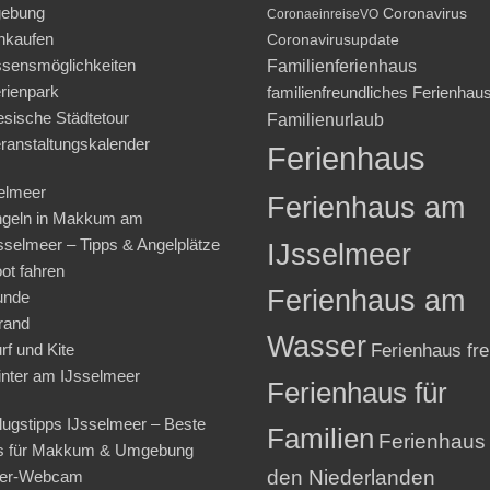
ebung
Coronavirus
CoronaeinreiseVO
nkaufen
Coronavirusupdate
sensmöglichkeiten
Familienferienhaus
rienpark
familienfreundliches Ferienhau
iesische Städtetour
Familienurlaub
ranstaltungskalender
Ferienhaus
elmeer
Ferienhaus am
geln in Makkum am
sselmeer – Tipps & Angelplätze
IJsselmeer
ot fahren
Ferienhaus am
unde
rand
Wasser
rf und Kite
Ferienhaus fre
nter am IJsselmeer
Ferienhaus für
lugstipps IJsselmeer – Beste
Familien
Ferienhaus 
s für Makkum & Umgebung
den Niederlanden
ter-Webcam