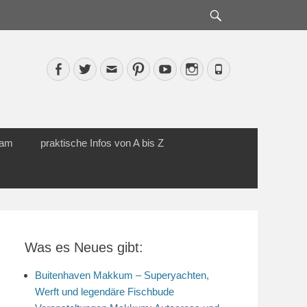
Suche
Facebook
Twitter
Email
Pinterest
YouTube
Instagram
Phone
cam
praktische Infos von A bis Z
Was es Neues gibt:
Buitenhaven Makkum – Superyachten,
Werft und legendäre Fischbude