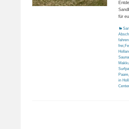
Entde
Sandb
für e
Katego
San
Absch
fahren
frei
,
Fe
Hollan
Sauna
Makk
Surfpa
Paare
in Hol
Center