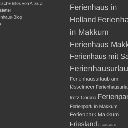
tische Infos von A bis Z
Ferienhaus in
letter
enhaus-Blog
Holland
Ferienh
s
in Makkum
Ferienhaus Mak
Ferienhaus mit S
Ferienhausurla
Ferienhausurlaub am
IJsselmeer
Ferienhausurla
Ferienpa
trotz Corona
Ferienpark in Makkum
Ferienpark Makkum
Friesland
Hundeurlaub