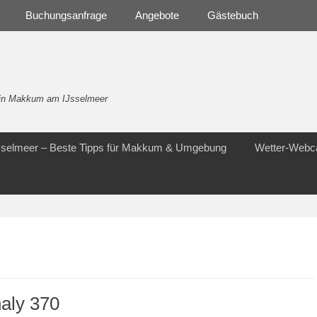
Buchungsanfrage
Angebote
Gästebuch
- in Makkum am IJsselmeer
Jsselmeer – Beste Tipps für Makkum & Umgebung
Wetter-Web
aly 370