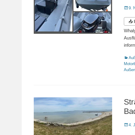
Veröffe
9. 
am
📤
Whaly
Ausfl
infor
Katego
Auß
Motor
Außen
St
Bad
Veröffe
4. 
am