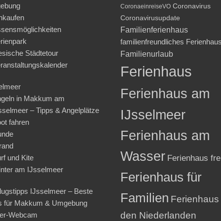
ebung
Coronavirus
CoronaeinreiseVO
nkaufen
Coronavirusupdate
sensmöglichkeiten
Familienferienhaus
rienpark
familienfreundliches Ferienhau
iesische Städtetour
Familienurlaub
ranstaltungskalender
Ferienhaus
elmeer
Ferienhaus am
geln in Makkum am
sselmeer – Tipps & Angelplätze
IJsselmeer
ot fahren
Ferienhaus am
unde
rand
Wasser
rf und Kite
Ferienhaus fre
nter am IJsselmeer
Ferienhaus für
lugstipps IJsselmeer – Beste
Familien
Ferienhaus 
s für Makkum & Umgebung
den Niederlanden
ter-Webcam