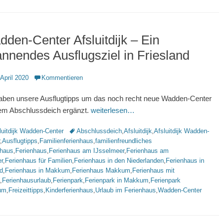
den-Center Afsluitdijk – Ein
nnendes Ausflugsziel in Friesland
ntlicht
 April 2020
Kommentieren
aben unsere Ausflugtipps um das noch recht neue Wadden-Center
em Abschlussdeich ergänzt.
weiterlesen…
rien
Schlagworte
luitdijk Wadden-Center
Abschlussdeich
,
Afsluitdijk
,
Afsluitdijk Wadden-
,
Ausflugtipps
,
Familienferienhaus
,
familienfreundliches
nhaus
,
Ferienhaus
,
Ferienhaus am IJsselmeer
,
Ferienhaus am
r
,
Ferienhaus für Familien
,
Ferienhaus in den Niederlanden
,
Ferienhaus in
d
,
Ferienhaus in Makkum
,
Ferienhaus Makkum
,
Ferienhaus mit
,
Ferienhausurlaub
,
Ferienpark
,
Ferienpark in Makkum
,
Ferienpark
um
,
Freizeittipps
,
Kinderferienhaus
,
Urlaub im Ferienhaus
,
Wadden-Center