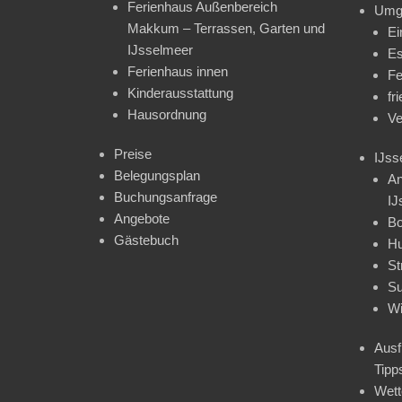
Ferienhaus Außenbereich
Umg
Makkum – Terrassen, Garten und
Ei
IJsselmeer
Es
Ferienhaus innen
Fe
Kinderausstattung
fr
Hausordnung
Ve
Preise
IJss
Belegungsplan
An
Buchungsanfrage
IJ
Angebote
Bo
Gästebuch
H
St
Su
Wi
Ausf
Tipp
Wet