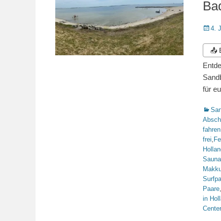
Bad
Veröffe
4. 
am
📤
Entde
Sandb
für e
Katego
San
Absch
fahren
frei
,
Fe
Hollan
Sauna
Makk
Surfpa
Paare
in Hol
Center