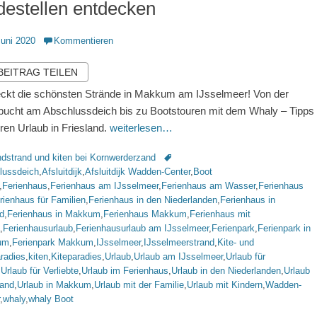
estellen entdecken
ntlicht
Juni 2020
Kommentieren
 BEITRAG TEILEN
ckt die schönsten Strände in Makkum am IJsselmeer! Von der
ucht am Abschlussdeich bis zu Bootstouren mit dem Whaly – Tipps
uren Urlaub in Friesland.
weiterlesen…
rien
Schlagworte
dstrand und kiten bei Kornwerderzand
lussdeich
,
Afsluitdijk
,
Afsluitdijk Wadden-Center
,
Boot
,
Ferienhaus
,
Ferienhaus am IJsselmeer
,
Ferienhaus am Wasser
,
Ferienhaus
rienhaus für Familien
,
Ferienhaus in den Niederlanden
,
Ferienhaus in
d
,
Ferienhaus in Makkum
,
Ferienhaus Makkum
,
Ferienhaus mit
,
Ferienhausurlaub
,
Ferienhausurlaub am IJsselmeer
,
Ferienpark
,
Ferienpark in
um
,
Ferienpark Makkum
,
IJsselmeer
,
IJsselmeerstrand
,
Kite- und
radies
,
kiten
,
Kiteparadies
,
Urlaub
,
Urlaub am IJsselmeer
,
Urlaub für
,
Urlaub für Verliebte
,
Urlaub im Ferienhaus
,
Urlaub in den Niederlanden
,
Urlaub
land
,
Urlaub in Makkum
,
Urlaub mit der Familie
,
Urlaub mit Kindern
,
Wadden-
,
whaly
,
whaly Boot