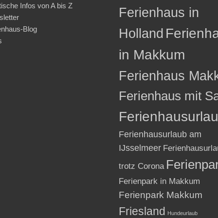
tische Infos von A bis Z
Ferienhaus in
letter
enhaus-Blog
Holland
Ferienh
s
in Makkum
Ferienhaus Mak
Ferienhaus mit S
Ferienhausurla
Ferienhausurlaub am
IJsselmeer
Ferienhausurla
Ferienpa
trotz Corona
Ferienpark in Makkum
Ferienpark Makkum
Friesland
Hundeurlaub