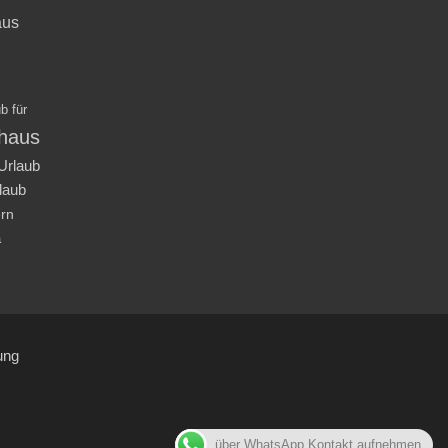
aus
b für
nhaus
Urlaub
laub
ern
a
ung
über WhatsApp Kontakt aufnehmen