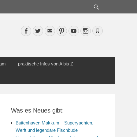
Suche
Facebook
Twitter
Email
Pinterest
YouTube
Instagram
Phone
cam
praktische Infos von A bis Z
Was es Neues gibt:
Buitenhaven Makkum – Superyachten,
Werft und legendäre Fischbude