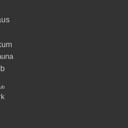
aus
kum
auna
ub
ub
rk