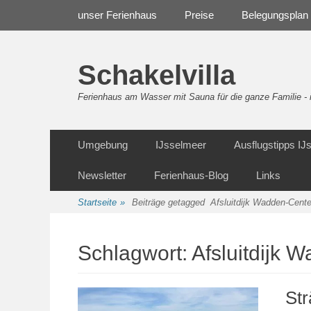
Weiter
Navigation
unser Ferienhaus
Preise
Belegungsplan
zum
Inhalt
Schakelvilla
Ferienhaus am Wasser mit Sauna für die ganze Familie 
Weiter
Sekundäre Navigation
Umgebung
IJsselmeer
Ausflugstipps I
zum
Inhalt
Newsletter
Ferienhaus-Blog
Links
Startseite
»
Beiträge getagged
Afsluitdijk Wadden-Cente
Schlagwort:
Afsluitdijk 
St