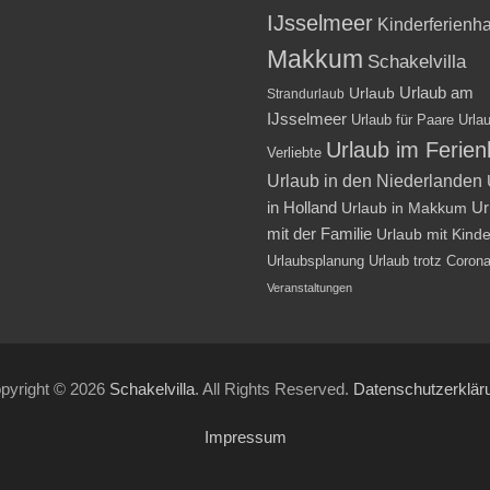
IJsselmeer
Kinderferienh
Makkum
Schakelvilla
Urlaub am
Urlaub
Strandurlaub
IJsselmeer
Urlaub für Paare
Urlau
Urlaub im Ferie
Verliebte
Urlaub in den Niederlanden
in Holland
Ur
Urlaub in Makkum
mit der Familie
Urlaub mit Kind
Urlaubsplanung
Urlaub trotz Coron
Veranstaltungen
pyright © 2026
Schakelvilla
. All Rights Reserved.
Datenschutzerklär
Impressum