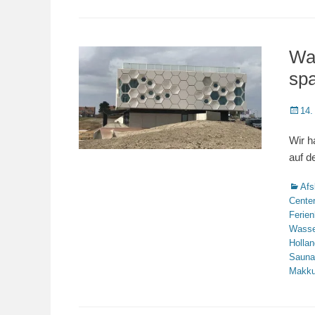
Wad
spa
Veröffe
14.
am
Wir h
auf d
Katego
Afs
Center
Ferie
Wasse
Hollan
Sauna
Makk