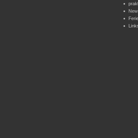
prak
News
Feri
Link