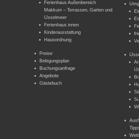
Ferienhaus Außenbereich
Umg
Makkum – Terrassen, Garten und
Ei
IJsselmeer
Es
Ferienhaus innen
Fe
Kinderausstattung
fr
Hausordnung
Ve
Preise
IJss
Belegungsplan
An
Buchungsanfrage
IJ
Angebote
Bo
Gästebuch
H
St
Su
Wi
Ausf
Tipp
Wet