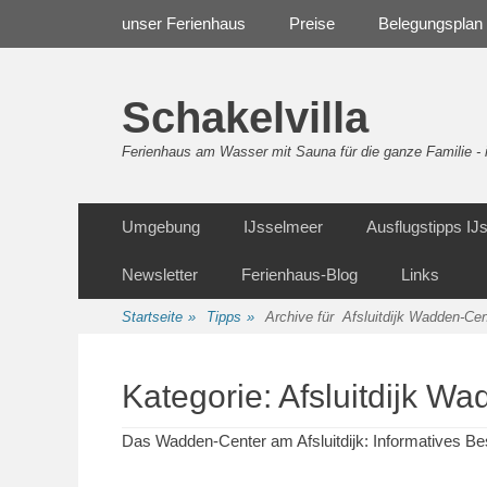
Weiter
Navigation
unser Ferienhaus
Preise
Belegungsplan
zum
Inhalt
Schakelvilla
Ferienhaus am Wasser mit Sauna für die ganze Familie 
Weiter
Sekundäre Navigation
Umgebung
IJsselmeer
Ausflugstipps I
zum
Inhalt
Newsletter
Ferienhaus-Blog
Links
Startseite
»
Tipps
»
Archive für
Afsluitdijk Wadden-Cen
Kategorie:
Afsluitdijk W
Das Wadden-Center am Afsluitdijk: Informatives 