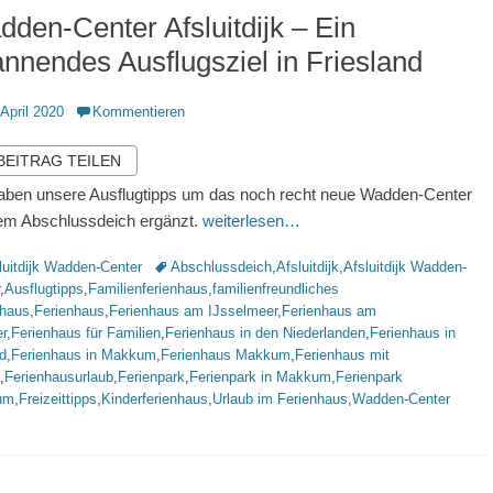
den-Center Afsluitdijk – Ein
nnendes Ausflugsziel in Friesland
ntlicht
 April 2020
Kommentieren
 BEITRAG TEILEN
aben unsere Ausflugtipps um das noch recht neue Wadden-Center
em Abschlussdeich ergänzt.
weiterlesen…
rien
Schlagworte
luitdijk Wadden-Center
Abschlussdeich
,
Afsluitdijk
,
Afsluitdijk Wadden-
,
Ausflugtipps
,
Familienferienhaus
,
familienfreundliches
nhaus
,
Ferienhaus
,
Ferienhaus am IJsselmeer
,
Ferienhaus am
r
,
Ferienhaus für Familien
,
Ferienhaus in den Niederlanden
,
Ferienhaus in
d
,
Ferienhaus in Makkum
,
Ferienhaus Makkum
,
Ferienhaus mit
,
Ferienhausurlaub
,
Ferienpark
,
Ferienpark in Makkum
,
Ferienpark
um
,
Freizeittipps
,
Kinderferienhaus
,
Urlaub im Ferienhaus
,
Wadden-Center