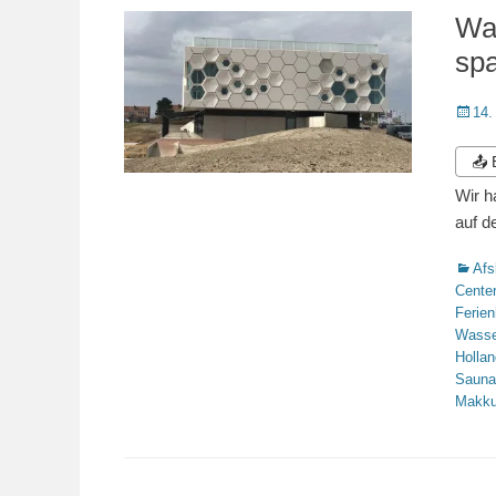
Wad
spa
Veröffe
14.
am
📤
Wir h
auf d
Katego
Afs
Center
Ferie
Wasse
Hollan
Sauna
Makk