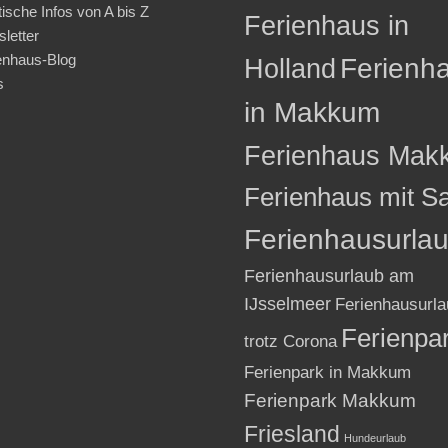
tische Infos von A bis Z
Ferienhaus in
letter
enhaus-Blog
Holland
Ferienh
s
in Makkum
Ferienhaus Mak
Ferienhaus mit S
Ferienhausurla
Ferienhausurlaub am
IJsselmeer
Ferienhausurla
Ferienpa
trotz Corona
Ferienpark in Makkum
Ferienpark Makkum
Friesland
Hundeurlaub