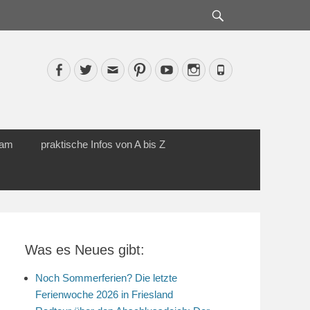
Suche
Facebook
Twitter
Email
Pinterest
YouTube
Instagram
Phone
cam
praktische Infos von A bis Z
Was es Neues gibt:
Noch Sommerferien? Die letzte
Ferienwoche 2026 in Friesland