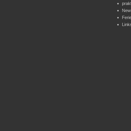
prak
News
Feri
Link