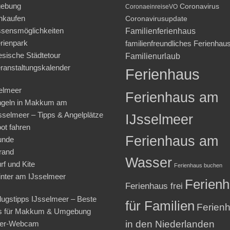
ebung
Coronavirus
CoronaeinreiseVO
nkaufen
Coronavirusupdate
sensmöglichkeiten
Familienferienhaus
rienpark
familienfreundliches Ferienhau
iesische Städtetour
Familienurlaub
ranstaltungskalender
Ferienhaus
elmeer
Ferienhaus am
geln in Makkum am
sselmeer – Tipps & Angelplätze
IJsselmeer
ot fahren
Ferienhaus am
unde
rand
Wasser
rf und Kite
Ferienhaus buchen
nter am IJsselmeer
Ferien
Ferienhaus frei
lugstipps IJsselmeer – Beste
für Familien
Ferien
s für Makkum & Umgebung
in den Niederlanden
ter-Webcam