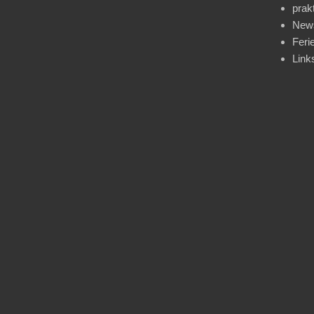
prak
News
Feri
Link