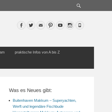
Suche
Facebook
Twitter
Email
Pinterest
YouTube
Instagram
Phone
cam
praktische Infos von A bis Z
Was es Neues gibt:
Buitenhaven Makkum – Superyachten,
Werft und legendäre Fischbude