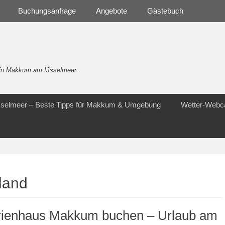
Buchungsanfrage
Angebote
Gästebuch
- in Makkum am IJsselmeer
Jsselmeer – Beste Tipps für Makkum & Umgebung
Wetter-Web
land
rienhaus Makkum buchen – Urlaub am