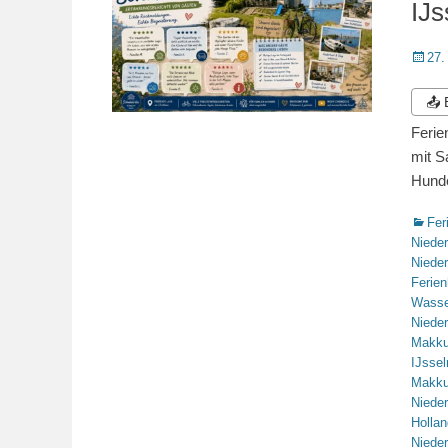
IJs
Veröffe
27.
am
📤
Ferie
mit S
Hunde
Katego
Fer
Niede
Niede
Ferie
Wasse
Niede
Makk
IJsse
Makk
Niede
Hollan
Niede