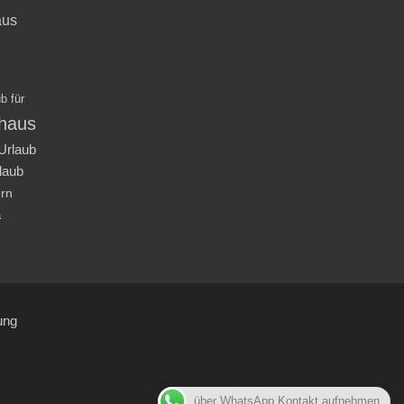
aus
b für
nhaus
Urlaub
laub
ern
a
ung
über WhatsApp Kontakt aufnehmen