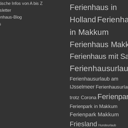
tische Infos von A bis Z
Ferienhaus in
letter
enhaus-Blog
Holland
Ferienh
s
in Makkum
Ferienhaus Mak
Ferienhaus mit S
Ferienhausurla
Ferienhausurlaub am
IJsselmeer
Ferienhausurla
Ferienpa
trotz Corona
Ferienpark in Makkum
Ferienpark Makkum
Friesland
Hundeurlaub