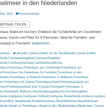
selmeer in den Niederlanden
ntlicht
 Mai 2021
Kommentieren
 BEITRAG TEILEN
nhaus Makkum buchen: Entdeckt die Schakelvilla am IJsselmeer
auna, Kamin und Platz für 8 Personen. Ideal für Familien- und
urlaub in Friesland.
weiterlesen…
rien
Schlagworte
ienhaus
aktuelle Corona Zahlen für die Niederlande
,
Corona Zahlen
rlande
,
Coronarisikogebiet
,
Coronarisikogebiet
rlande
,
Familienferienhaus
,
familienfreundliches
nhaus
,
Ferienhaus
,
Ferienhaus am IJsselmeer
,
Ferienhaus am
r
,
Ferienhaus frei
,
Ferienhaus für Familien
,
Ferienhaus in den
rlanden
,
Ferienhaus in Holland
,
Ferienhaus in Makkum
,
Ferienhaus
um
,
Ferienhaus mit Sauna
,
Ferienhausurlaub
,
Ferienhausurlaub am
lmeer
,
Ferienhausurlaub trotz Corona
,
Ferienpark
,
Ferienpark in
um
,
Ferienpark Makkum
,
Hochinzidenzgebiet
,
Hochinzidenzgebiet
rlande
,
Impfquote
,
Impfquote Holland
,
Impfquote Niederlande
,
Inzidenz
,
Inzidenz
d
,
inzidenz Niederlande
,
Kinderferienhaus
,
Neuinfektionen
,
Neuinfektionen
rlande
,
Urlaub im Ferienhaus
,
Urlaub in den Niederlanden
,
Urlaub trotz Corona