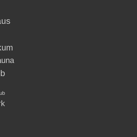
aus
kum
auna
ub
ub
rk