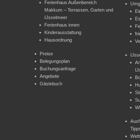
Ferienhaus Außenbereich
Umg
Makkum – Terrassen, Garten und
Ei
IJsselmeer
Es
Ferienhaus innen
Fe
Kinderausstattung
fr
Hausordnung
Ve
Preise
IJss
Belegungsplan
An
Buchungsanfrage
IJ
Angebote
Bo
Gästebuch
H
St
Su
Wi
Ausf
Tipp
Wet