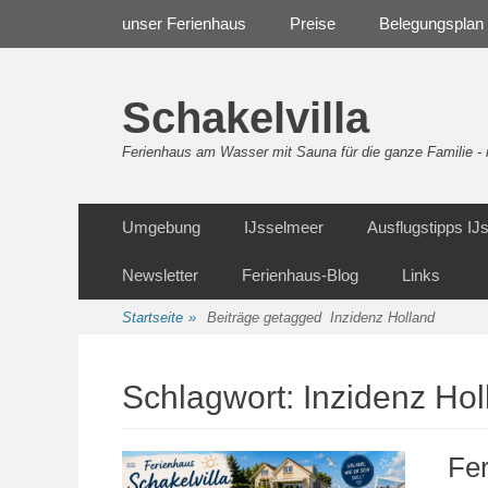
Weiter
Navigation
unser Ferienhaus
Preise
Belegungsplan
zum
Inhalt
Schakelvilla
Ferienhaus am Wasser mit Sauna für die ganze Familie 
Weiter
Sekundäre Navigation
Umgebung
IJsselmeer
Ausflugstipps I
zum
Inhalt
Newsletter
Ferienhaus-Blog
Links
Startseite
»
Beiträge getagged
Inzidenz Holland
Schlagwort:
Inzidenz Hol
Fe