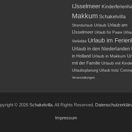
IJsselmeer
Kinderferienh
Makkum
Schakelvilla
Urlaub am
Urlaub
Strandurlaub
IJsselmeer
Urlaub für Paare
Urlau
Urlaub im Ferie
Verliebte
Urlaub in den Niederlanden
in Holland
Ur
Urlaub in Makkum
mit der Familie
Urlaub mit Kind
Urlaubsplanung
Urlaub trotz Coron
Veranstaltungen
pyright © 2026
Schakelvilla
. All Rights Reserved.
Datenschutzerklär
Impressum