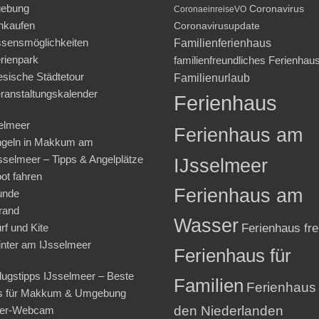
ebung
Coronavirus
CoronaeinreiseVO
nkaufen
Coronavirusupdate
sensmöglichkeiten
Familienferienhaus
rienpark
familienfreundliches Ferienhau
iesische Städtetour
Familienurlaub
ranstaltungskalender
Ferienhaus
elmeer
Ferienhaus am
geln in Makkum am
sselmeer – Tipps & Angelplätze
IJsselmeer
ot fahren
Ferienhaus am
unde
rand
Wasser
rf und Kite
Ferienhaus fre
nter am IJsselmeer
Ferienhaus für
lugstipps IJsselmeer – Beste
Familien
Ferienhaus 
s für Makkum & Umgebung
den Niederlanden
ter-Webcam