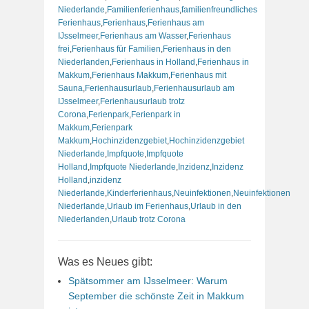
Niederlande
,
Familienferienhaus
,
familienfreundliches
Ferienhaus
,
Ferienhaus
,
Ferienhaus am
IJsselmeer
,
Ferienhaus am Wasser
,
Ferienhaus
frei
,
Ferienhaus für Familien
,
Ferienhaus in den
Niederlanden
,
Ferienhaus in Holland
,
Ferienhaus in
Makkum
,
Ferienhaus Makkum
,
Ferienhaus mit
Sauna
,
Ferienhausurlaub
,
Ferienhausurlaub am
IJsselmeer
,
Ferienhausurlaub trotz
Corona
,
Ferienpark
,
Ferienpark in
Makkum
,
Ferienpark
Makkum
,
Hochinzidenzgebiet
,
Hochinzidenzgebiet
Niederlande
,
Impfquote
,
Impfquote
Holland
,
Impfquote Niederlande
,
Inzidenz
,
Inzidenz
Holland
,
inzidenz
Niederlande
,
Kinderferienhaus
,
Neuinfektionen
,
Neuinfektionen
Niederlande
,
Urlaub im Ferienhaus
,
Urlaub in den
Niederlanden
,
Urlaub trotz Corona
Was es Neues gibt:
Spätsommer am IJsselmeer: Warum
September die schönste Zeit in Makkum