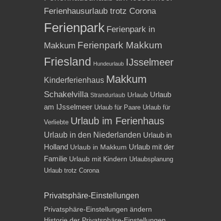
Ferienhausurlaub trotz Corona
Ferienpark
Ferienpark in
Ferienpark Makkum
Makkum
Friesland
IJsselmeer
Hundeurlaub
Makkum
Kinderferienhaus
Schakelvilla
Urlaub
Urlaub
Strandurlaub
am IJsselmeer
Urlaub für Paare
Urlaub für
Urlaub im Ferienhaus
Verliebte
Urlaub in den Niederlanden
Urlaub in
Holland
Urlaub mit der
Urlaub in Makkum
Familie
Urlaub mit Kindern
Urlaubsplanung
Urlaub trotz Corona
Privatsphäre-Einstellungen
Privatsphäre-Einstellungen ändern
Historie der Privatsphäre-Einstellungen