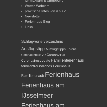
für Makkum & Umgebung
Wetter-Webcam
praktische Infos von A bis Z
Newsletter
Ferienhaus-Blog
Links
Schlagwörterverzeichnis
Ausflugstipp
Ausflugstipps
Corona
Coronavirus
CoronaeinreiseVO
Familienferienhaus
Coronavirusupdate
familienfreundliches Ferienhaus
Ferienhaus
Familienurlaub
Ferienhaus am
IJsselmeer
Ferienhaus am